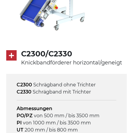
Förderfläche
mit Gliedern aus PP Oberfläche blau
Rippen aus PP
Antrieb
direkt, Zug (linke Seite),
C2300/C2330
Untersetzungsgetriebe mit Kupplung, 3-
Knickbandförderer horizontal/geneigt
phasiger Asynchronmotor für
Mehrfachspannung 230/400Vac-50Hz-
3Ph
C2300
Schrägband ohne Trichter
C2330
Schrägband mit Trichter
Geschwindigkeit
4,6 m/Minute
Abmessungen
PO/PZ
von 500 mm / bis 3500 mm
Steuerung
PI
von 1000 mm / bis 3500 mm
On/Off, E-Stopp, Motor-
UT
200 mm / bis 800 mm
Überlastungsschutz