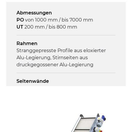
Abmessungen
Geschwindigkeit
PO
von 1000 mm / bis 7000 mm
4,6 m/Minute
UT
200 mm / bis 800 mm
Steuerung
Rahmen
On/Off, E-Stopp, Motor-
Stranggepresste Profile aus eloxierter
Überlastungsschutz
Alu-Legierung, Stirnseiten aus
druckgegossener Alu-Legierung
Seitenwände
Stranggepresste Profile aus eloxierter
Alu-Legierung
Ständer
ausziehbare Elemente aus
druckgegossener Alu-Legierung, Beine