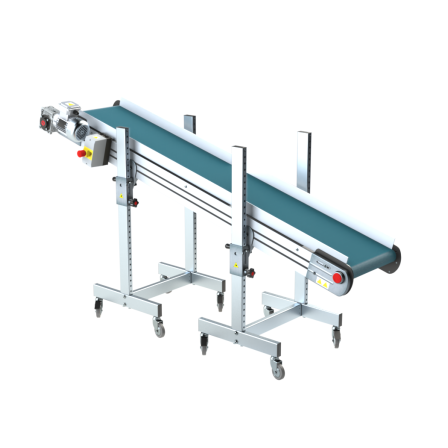
Stranggepresste Profile aus eloxierter
Alu-Legierung
Ständer
ausziehbare Elemente aus
druckgegossener Alu-Legierung, Beine
aus verzinktem Metallrohr, Stellfüße
Förderfläche
PU Oberfläche in Mattblau
Antrieb
direkt, Zug (linke Seite), 3-phasiger
Asynchronmotor für Mehrfachspannung
230/400Vac-50Hz-3Ph
Geschwindigkeit
3,4 m/Minute