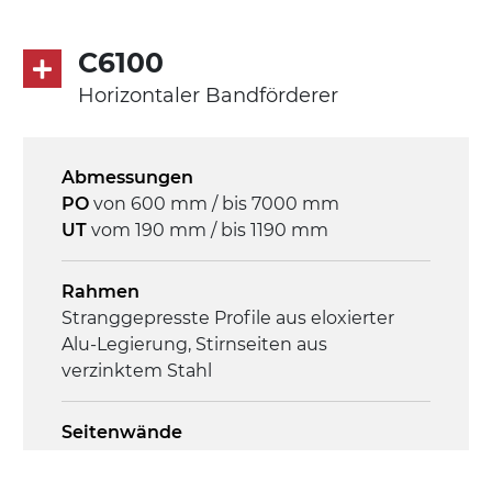
direkt, Zug (linke Seite), 3-phasiger
Asynchronmotor für Mehrfachspannung
C6100
230/400Vac-50Hz-3Ph
Horizontaler Bandförderer
Geschwindigkeit
3,4 m/Minute
Abmessungen
PO
von 600 mm / bis 7000 mm
Steuerung
UT
vom 190 mm / bis 1190 mm
On/Off, E-Stopp, Motor-
Überlastungsschutz
Rahmen
Stranggepresste Profile aus eloxierter
Alu-Legierung, Stirnseiten aus
verzinktem Stahl
Seitenwände
Stranggepresste Profile aus eloxierter
Alu-Legierung