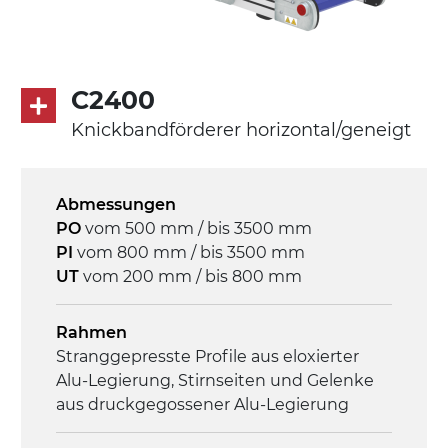
mit Gliedern aus PP Oberfläche blau
Rippen aus PP
Antrieb
C2400
direkt, Zug (linke Seite),
Knickbandförderer horizontal/geneigt
Untersetzungsgetriebe mit Kupplung, 3-
phasiger Asynchronmotor für
Mehrfachspannung 230/400Vac-50Hz-
Abmessungen
3Ph
PO
vom 500 mm / bis 3500 mm
PI
vom 800 mm / bis 3500 mm
Geschwindigkeit
UT
vom 200 mm / bis 800 mm
4,6 m/Minute
Rahmen
Steuerung
Stranggepresste Profile aus eloxierter
On/Off, E-Stopp, Motor-
Alu-Legierung, Stirnseiten und Gelenke
Überlastungsschutz
aus druckgegossener Alu-Legierung