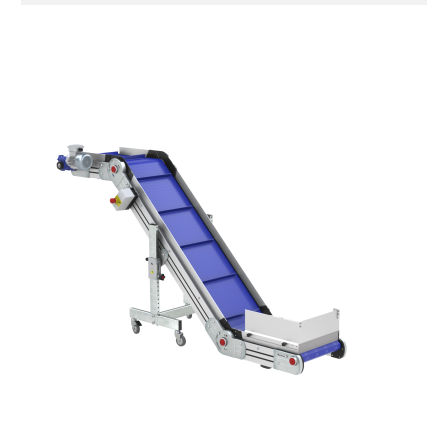
Seitenwände
Stranggepresste Profile aus eloxierter
Alu-Legierung
Ständer
ausziehbare Elemente mit Scharnieren
aus druckgegossener Alu-Legierung,
Beine aus verzinktem Metallrohr,
Schwenkräder mit/ohne Bremse (2+2)
Förderfläche
mit Gliedern aus PP Oberfläche blau
Rippen aus PP
Antrieb
direkt, Zug (linke Seite),
Untersetzungsgetriebe mit Kupplung, 3-
phasiger Asynchronmotor für