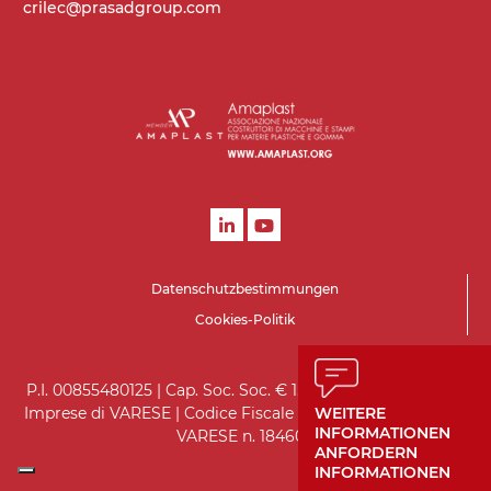
crilec@prasadgroup.com
4 m/Minute
Steuerung
On/Off, E-Stopp, Motor-
Überlastungsschutz
Datenschutzbestimmungen
Cookies-Politik
P.I. 00855480125 | Cap. Soc. Soc. € 1.560.000 i.v. | Registro
Imprese di VARESE | Codice Fiscale 05970930151 | R.E.A. di
WEITERE
INFORMATIONEN
VARESE n. 184602
ANFORDERN
INFORMATIONEN