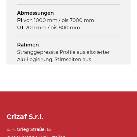
On/Off, E-Stopp, Motor-
Abmessungen
Überlastungsschutz
PI
von 1000 mm / bis 7000 mm
UT
200 mm / bis 800 mm
Rahmen
Stranggepresste Profile aus eloxierter
Alu-Legierung, Stirnseiten aus
druckgegossener Alu-Legierung
Seitenwände
Stranggepresste Profile aus eloxierter
Alu-Legierung
Crizaf S.r.l.
Ständer
ausziehbare Elemente mit Scharnieren
E. H. Grieg Straße, 15
aus druckgegossener Alu-Legierung,