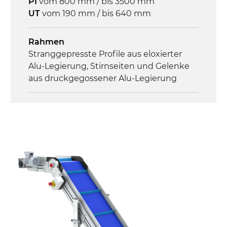
PI
vom 800 mm / bis 3500 mm
UT
vom 190 mm / bis 640 mm
Geschwindigkeit
3,4 m/Minute
Rahmen
Stranggepresste Profile aus eloxierter
Steuerung
Alu-Legierung, Stirnseiten und Gelenke
On/Off, E-Stopp, Motor-
aus druckgegossener Alu-Legierung
Überlastungsschutz
Seitenwände
Stranggepresste Profile aus eloxierter
Alu-Legierung
Ständer
ausziehbare Elemente mit Scharnieren
aus druckgegossener Alu-Legierung,
Beine aus verzinktem Metallrohr,
Schwenkräder mit/ohne Bremse (2+2)