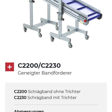
Förderfläche
mit Gliedern aus PP Oberfläche blau
Antrieb
direkt, Zug (linke Seite),
Untersetzungsgetriebe mit Kupplung, 3-
phasiger Asynchronmotor für
Mehrfachspannung 230/400Vac-50Hz-
C2200/C2230
3Ph
Geneigter Bandförderer
Geschwindigkeit
4,6 m/Minute
C2200
Schrägband ohne Trichter
C2230
Schrägband mit Trichter
Steuerung
On/Off, E-Stopp, Motor-
Abmessungen