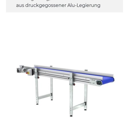
aus druckgegossener Alu-Legierung
Seitenwände
Stranggepresste Profile aus eloxierter
Alu-Legierung
Ständer
ausziehbare Elemente mit Scharnieren
aus druckgegossener Alu-Legierung,
Beine aus verzinktem Metallrohr,
Schwenkräder mit/ohne Bremse (2+2)
Förderfläche
PU Oberfläche in Mattblau
Rippen aus PU
Antrieb