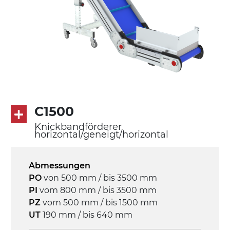
Förderfläche
PU Oberfläche in Mattblau
Rippen aus PU
Antrieb
direkt, Zug (linke Seite), 3-phasiger
Asynchronmotor für Mehrfachspannung
230/400Vac-50Hz-3Ph
C1500
Knickbandförderer
Geschwindigkeit
horizontal/geneigt/horizontal
3,4 m/Minute
Abmessungen
Steuerung
PO
von 500 mm / bis 3500 mm
On/Off, E-Stopp, Motor-
PI
vom 800 mm / bis 3500 mm
Überlastungsschutz
PZ
vom 500 mm / bis 1500 mm
UT
190 mm / bis 640 mm