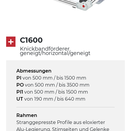
Rippen aus PU
Antrieb
direkt, Zug (linke Seite), 3-phasiger
Asynchronmotor für Mehrfachspannung
C1600
230/400Vac-50Hz-3Ph
Knickbandförderer
geneigt/horizontal/geneigt
Geschwindigkeit
3,4 m/Minute
Abmessungen
PI
von 500 mm / bis 1500 mm
Steuerung
PO
von 500 mm / bis 3500 mm
On/Off, E-Stopp, Motor-
PI1
von 500 mm / bis 1500 mm
Überlastungsschutz
UT
von 190 mm / bis 640 mm
Rahmen
Stranggepresste Profile aus eloxierter
Alu-Legierung, Stirnseiten und Gelenke