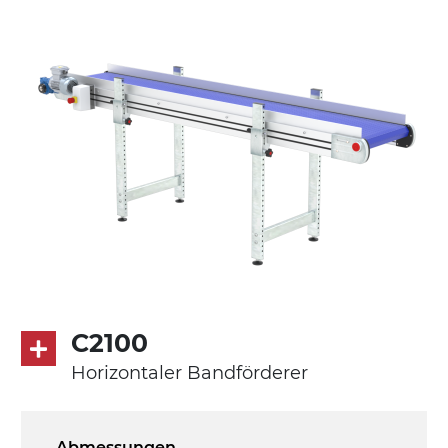
Ständer
ausziehbare Elemente mit Scharnieren
aus druckgegossener Alu-Legierung,
Beine aus verzinktem Metallrohr,
Schwenkräder mit/ohne Bremse (2+2)
Förderfläche
PVC Oberfläche viereckig in Petrolgrün
Antrieb
direkt, Zug (linke Seite), 3-phasiger
Asynchronmotor für Mehrfachspannung
C2100
230/400Vac-50Hz-3Ph
Horizontaler Bandförderer
Geschwindigkeit
4,8 m/Minute
Abmessungen