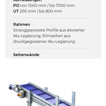
PO
von 1000 mm / bis 7000 mm
Steuerung
UT
200 mm / bis 800 mm
On/Off, E-Stopp, Motor-
Überlastungsschutz
Rahmen
Stranggepresste Profile aus eloxierter
Alu-Legierung, Stirnseiten aus
druckgegossener Alu-Legierung
Seitenwände
Stranggepresste Profile aus eloxierter
Alu-Legierung
Ständer
ausziehbare Elemente aus
druckgegossener Alu-Legierung, Beine
aus verzinktem Metallrohr, Stellfüße