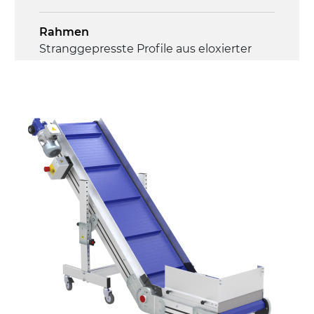
Rahmen
Stranggepresste Profile aus eloxierter
Alu-Legierung, Stirnseiten und Gelenke
aus druckgegossener Alu-Legierung
Seitenwände
Stranggepresste Profile aus eloxierter
Alu-Legierung
Ständer
ausziehbare Elemente mit Scharnieren
aus druckgegossener Alu-Legierung,
Beine aus verzinktem Metallrohr,
Schwenkräder mit/ohne Bremse (2+2)
Förderfläche