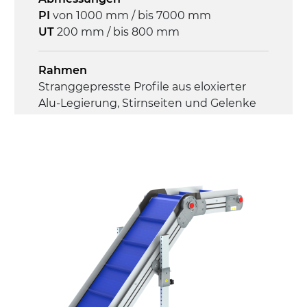
Überlastungsschutz
PI
von 1000 mm / bis 7000 mm
UT
200 mm / bis 800 mm
Rahmen
Stranggepresste Profile aus eloxierter
Alu-Legierung, Stirnseiten und Gelenke
aus druckgegossener Alu-Legierung
Seitenwände
Stranggepresste Profile aus eloxierter
Alu-Legierung
Ständer
ausziehbare Elemente mit Scharnieren
aus druckgegossener Alu-Legierung,
Beine aus verzinktem Metallrohr,
Schwenkräder mit/ohne Bremse (2+2)