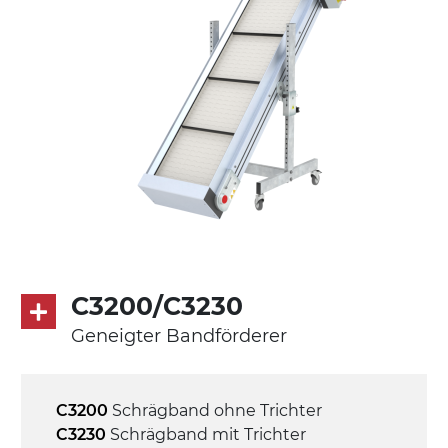
aus verzinktem Metallrohr, Stellfüße
Förderfläche
PP geprägte Oberfläche in Grau RAL7035
(FDA) mit in die Förderfläche integrierten
Seitenwänden
Antrieb
direkt, Zug (linke Seite),
Untersetzungsgetriebe mit Kupplung, 3-
phasiger Asynchronmotor für
Mehrfachspannung 230/400Vac-50Hz-
C3200/C3230
3Ph
Geneigter Bandförderer
Geschwindigkeit
4 m/Minute
C3200
Schrägband ohne Trichter
C3230
Schrägband mit Trichter
Steuerung