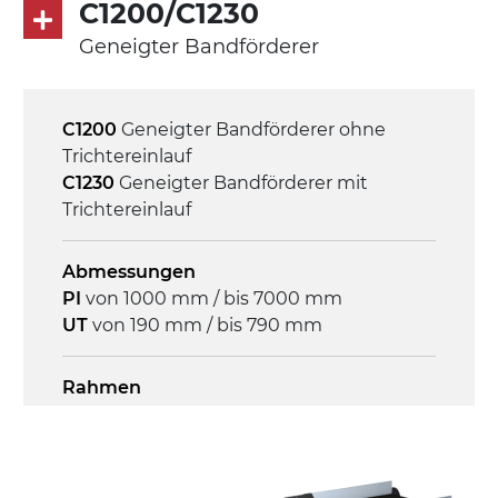
C1200/C1230
Geneigter Bandförderer
Steuerung
On/Off, E-Stopp, Motor-
Überlastungsschutz
C1200
Geneigter Bandförderer ohne
Trichtereinlauf
C1230
Geneigter Bandförderer mit
Trichtereinlauf
Abmessungen
PI
von 1000 mm / bis 7000 mm
UT
von 190 mm / bis 790 mm
Rahmen
Stranggepresste Profile aus eloxierter
Alu-Legierung, Stirnseiten aus
druckgegossener Alu-Legierung