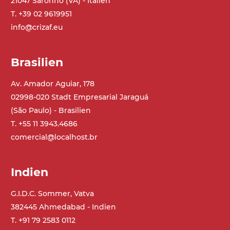
21047 Saronno (VA) - Italien
Beine aus verzinktem Metallrohr,
Schwenkräder mit/ohne Bremse (2+2)
T. +39 02 9619951
info@crizaf.eu
Förderfläche
PP geprägte Oberfläche in Grau RAL7035
Brasilien
(FDA) mit in die Förderfläche integrierten
Seitenwänden
Av. Amador Aguiar, 178
Rippen aus PU
02998-020 Stadt Empresarial Jaraguá
.
(São Paulo) - Brasilien
T. +55 11 3943.4686
Antrieb
comercial@localhost.br
direkt, Zug (linke Seite),
Untersetzungsgetriebe mit Kupplung, 3-
phasiger Asynchronmotor für
Indien
Mehrfachspannung 230/400Vac-50Hz-
G.I.D.C. Sommer, Vatva
3Ph
382445 Ahmedabad - Indien
T. +91 79 2583 0112
Geschwindigkeit