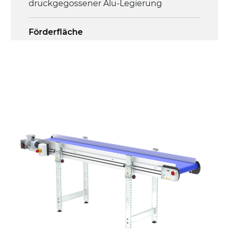
druckgegossener Alu-Legierung
Förderfläche
PU Oberfläche in Mattblau
Antrieb
direkt, Zug (linke Seite), 3-phasiger
Asynchronmotor für Mehrfachspannung
230/400Vac-50Hz-3Ph
Geschwindigkeit
4,5 m/Minute