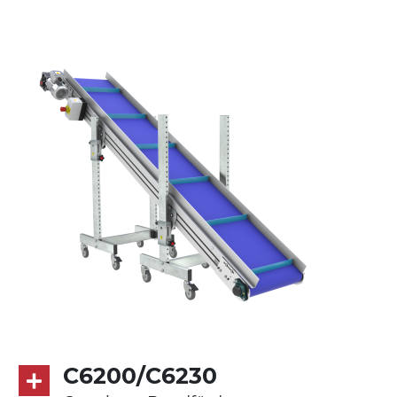
Ständer
ausziehbare Elemente aus
druckgegossener Alu-Legierung, Beine
aus verzinktem Metallrohr, Stellfüße
Gurt
PU Oberfläche in Mattblau
Antrieb
direkt, Zug (linke Seite), 3-phasiger
Asynchronmotor für Mehrfachspannung
230/400Vac-50Hz-3Ph
Geschwindigkeit
4,8 m/Minute
C6200/C6230