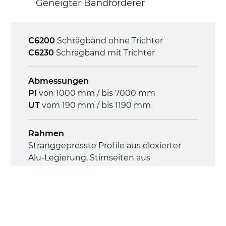
Geneigter Bandförderer
Steuerung
On/Off, E-Stopp, Motor-
Überlastungsschutz
C6200
Schrägband ohne Trichter
C6230
Schrägband mit Trichter
Abmessungen
PI
von 1000 mm / bis 7000 mm
UT
vom 190 mm / bis 1190 mm
Rahmen
Stranggepresste Profile aus eloxierter
Alu-Legierung, Stirnseiten aus
verzinktem Stahl
Seitenwände
Stranggepresste Profile aus eloxierter
Alu-Legierung