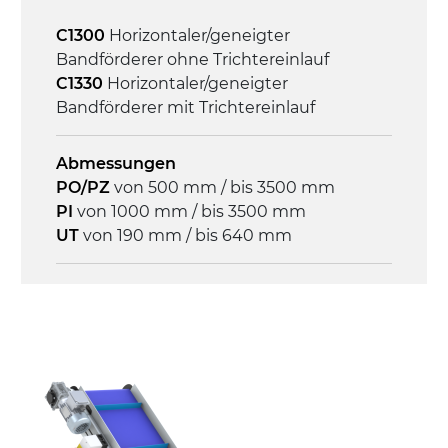
C1300
Horizontaler/geneigter
Geschwindigkeit
Bandförderer ohne Trichtereinlauf
3,4 m/Minute
C1330
Horizontaler/geneigter
Bandförderer mit Trichtereinlauf
Steuerung
On/Off, E-Stopp, Motor-
Abmessungen
Überlastungsschutz
PO/PZ
von 500 mm / bis 3500 mm
PI
von 1000 mm / bis 3500 mm
UT
von 190 mm / bis 640 mm
Rahmen
Stranggepresste Profile aus eloxierter
Alu-Legierung, Stirnseiten und Gelenke
aus druckgegossener Alu-Legierung
Seitenwände
Stranggepresste Profile aus eloxierter