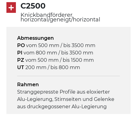
C2500
Mehrfachspannung 230/400Vac-50Hz-
3Ph
Knickbandförderer
horizontal/geneigt/horizontal
Geschwindigkeit
4,6 m/Minute
Abmessungen
PO
vom 500 mm / bis 3500 mm
PI
vom 800 mm / bis 3500 mm
Steuerung
PZ
vom 500 mm / bis 1500 mm
On/Off, E-Stopp, Motor-
UT
200 mm / bis 800 mm
Überlastungsschutz
Rahmen
Stranggepresste Profile aus eloxierter
Alu-Legierung, Stirnseiten und Gelenke
aus druckgegossener Alu-Legierung
Seitenwände
Stranggepresste Profile aus eloxierter