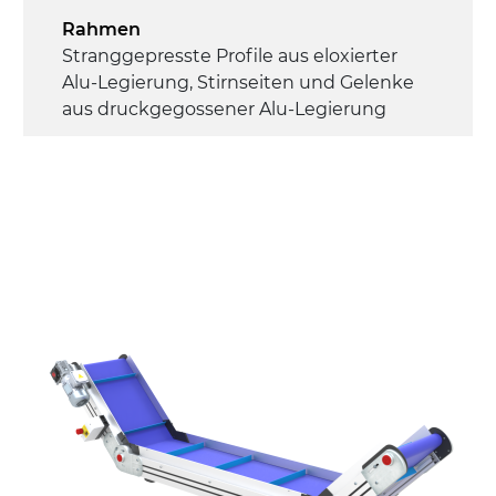
Rahmen
Stranggepresste Profile aus eloxierter
Alu-Legierung, Stirnseiten und Gelenke
aus druckgegossener Alu-Legierung
Seitenwände
Stranggepresste Profile aus eloxierter
Alu-Legierung
Ständer
ausziehbare Elemente mit Scharnieren
aus druckgegossener Alu-Legierung,
Beine aus verzinktem Metallrohr,
Schwenkräder mit/ohne Bremse (2+2)
Förderfläche
PU Oberfläche in Mattblau