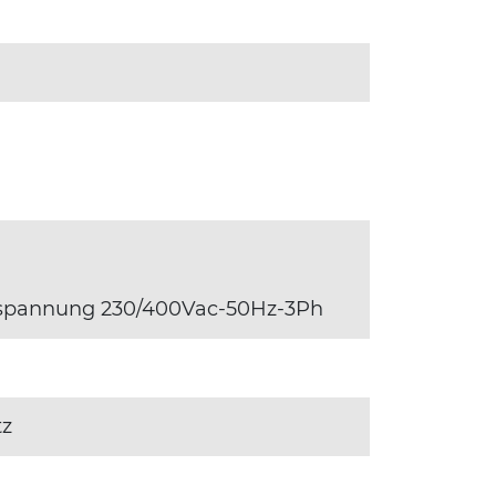
hspannung 230/400Vac-50Hz-3Ph
tz