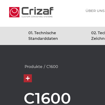
ÜBER UNS
01. Technische
02. Te
Standarddaten
Zeich
Produkte
/
C1600
C1600