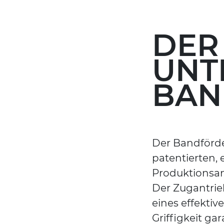
DER
UNT
BAN
Der Bandförder
patentierten,
Produktionsan
Der Zugantrie
eines effekti
Griffigkeit ga