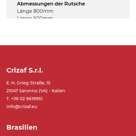
Abmessungen der Rutsche
Länge 800mm
Länge 500mm
Breite beim Ablass 300mm
Antrieb
koaxialer Getriebemotor 12Vdc
Steuerung
Crizaf S.r.l.
IBox-M (400Vac - 50Hz - 3F)
E. H. Grieg Straße, 15
21047 Saronno (VA) - Italien
T. +39 02 9619951
info@crizaf.eu
Brasilien