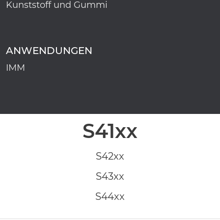
Kunststoff und Gummi
ANWENDUNGEN
IMM
S41xx
S42xx
S43xx
S44xx