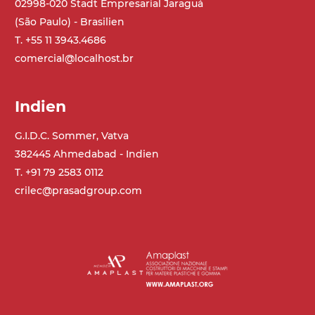
02998-020 Stadt Empresarial Jaraguá
(São Paulo) - Brasilien
T. +55 11 3943.4686
comercial@localhost.br
Indien
G.I.D.C. Sommer, Vatva
382445 Ahmedabad - Indien
T. +91 79 2583 0112
crilec@prasadgroup.com