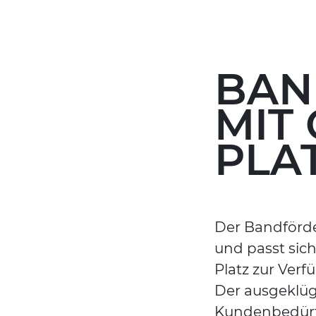
BAN
MIT
PLA
Der Bandförde
und passt sic
Platz zur Verf
Der ausgeklüg
Kundenbedürfn