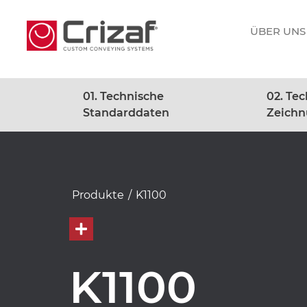
ÜBER UNS
01. Technische
02. Te
Standarddaten
Zeich
Produkte
/
K1100
K1100