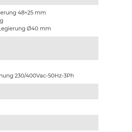
egierung 48×25 mm
ng
u-Legierung Ø40 mm
nnung 230/400Vac-50Hz-3Ph