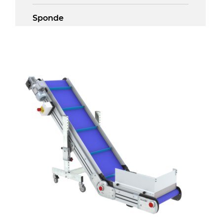
Sponde
profilato estruso in lega di alluminio
anodizzato
Supporti di sostegno
cannocchiali in lega di alluminio
pressofuso, gambe in tubolare in
metallo zincato, piedini di livellamento
Tappeto
PU superficie blue opaco
Trasmissione
diretta in traino (lato sinistro), motore
asincrono trifase multi tensione
230/400Vac-50Hz-3F