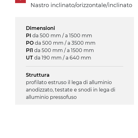
Nastro inclinato/orizzontale/inclinato
diretta in traino (lato sinistro),
motoriduttore asincrono trifase multi
tensione 230/400Vac-50Hz-3F
Dimensioni
PI
da 500 mm / a 1500 mm
Velocità
PO
da 500 mm / a 3500 mm
3.4 m/minuto
PI1
da 500 mm / a 1500 mm
UT
da 190 mm / a 640 mm
Controllo
on/off, E-Stop, protezione termica
Struttura
motore
profilato estruso il lega di alluminio
anodizzato, testate e snodi in lega di
alluminio pressofuso
Sponde
profilato estruso in lega di alluminio
anodizzato