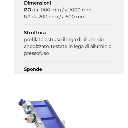
Dimensioni
PO
da 1000 mm / a 7000 mm
Controllo
UT
da 200 mm / a 800 mm
on/off, E-Stop, protezione termica
motore
Struttura
profilato estruso il lega di alluminio
anodizzato, testate in lega di alluminio
pressofuso
Sponde
profilato estruso in lega di alluminio
anodizzato
Supporti di sostegno
cannocchiali in lega di alluminio
pressofuso, gambe in tubolare in
metallo zincato, piedini di livellamento