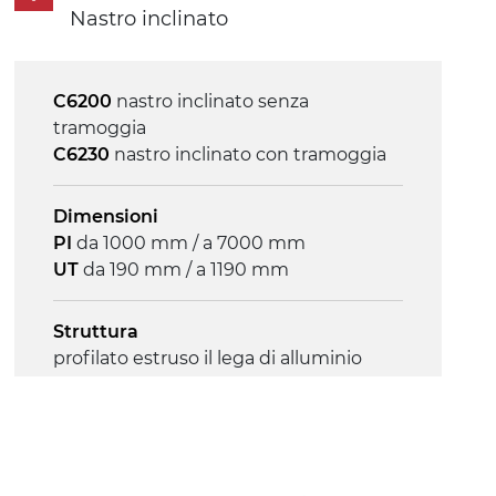
Nastro inclinato
Velocità
3.4 m/minuto
C6200
nastro inclinato senza
tramoggia
Controllo
C6230
nastro inclinato con tramoggia
on/off, E-Stop, protezione termica
motore
Dimensioni
PI
da 1000 mm / a 7000 mm
UT
da 190 mm / a 1190 mm
Struttura
profilato estruso il lega di alluminio
anodizzato, testate in acciaio zincato
Sponde
profilato estruso in lega di alluminio