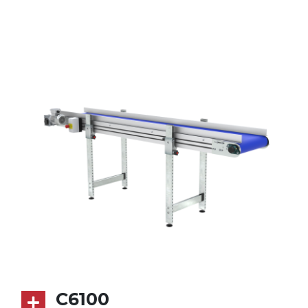
profilato estruso in lega di alluminio
anodizzato
Supporti di sostegno
cannocchiali con cerniere in lega di
alluminio pressofuso, gambe in
tubolare in metallo zincato, ruote
pivottanti con/senza freno (2+2)
Tappeto
PU superficie blue opaco
profili di trasporto in PU
Trasmissione
diretta in traino (lato sinistro), motore
asincrono trifase multi tensione
230/400Vac-50Hz-3F
C6100