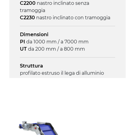
C2200
nastro inclinato senza
tramoggia
C2230
nastro inclinato con tramoggia
Dimensioni
PI
da 1000 mm / a 7000 mm
UT
da 200 mm / a 800 mm
Struttura
profilato estruso il lega di alluminio
anodizzato, testate e snodi in lega di
alluminio pressofuso
Sponde
profilato estruso in lega di alluminio
anodizzato