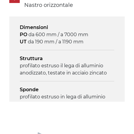
Nastro orizzontale
Velocità
3.4 m/minuto
Dimensioni
Controllo
PO
da 600 mm / a 7000 mm
on/off, E-Stop, protezione termica
UT
da 190 mm / a 1190 mm
motore
Struttura
profilato estruso il lega di alluminio
anodizzato, testate in acciaio zincato
Sponde
profilato estruso in lega di alluminio
anodizzato
Supporti di sostegno
cannocchiali in lega di alluminio