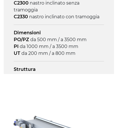
C2300
nastro inclinato senza
4.8 m/minuto
tramoggia
C2330
nastro inclinato con tramoggia
Controllo
on/off, E-Stop, protezione termica
Dimensioni
motore
PO/PZ
da 500 mm / a 3500 mm
PI
da 1000 mm / a 3500 mm
UT
da 200 mm / a 800 mm
Struttura
profilato estruso il lega di alluminio
anodizzato, testate e snodi in lega di
alluminio pressofuso
Sponde
profilato estruso in lega di alluminio
anodizzato