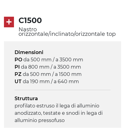
Trasmissione
diretta in traino (lato sinistro), motore
C1500
asincrono trifase multi tensione
Nastro
230/400Vac-50Hz-3F
orizzontale/inclinato/orizzontale top
Velocità
Dimensioni
3.4 m/minuto
PO
da 500 mm / a 3500 mm
PI
da 800 mm / a 3500 mm
Controllo
PZ
da 500 mm / a 1500 mm
on/off, E-Stop, protezione termica
UT
da 190 mm / a 640 mm
motore
Struttura
profilato estruso il lega di alluminio
anodizzato, testate e snodi in lega di
alluminio pressofuso