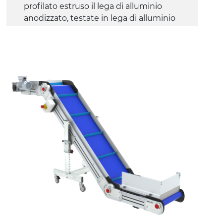
profilato estruso il lega di alluminio
anodizzato, testate in lega di alluminio
pressofuso
Sponde
profilato estruso in lega di alluminio
anodizzato
Supporti di sostegno
cannocchiali con cerniere in lega di
alluminio pressofuso, gambe in
tubolare in metallo zincato, ruote
pivottanti con/senza freno (2+2)
Tappeto
PVC superficie quadrangolare verde
petrolio