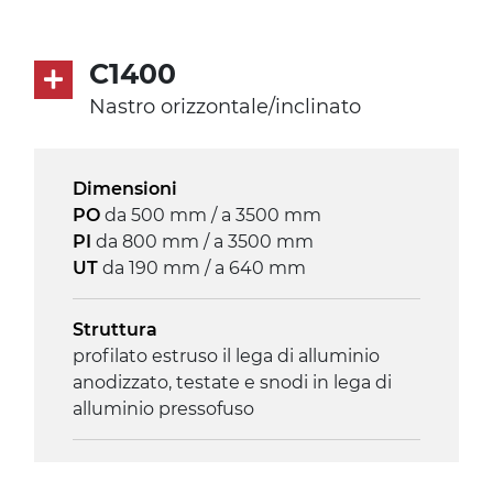
Velocità
3.4 m/minuto
C1400
Nastro orizzontale/inclinato
Controllo
on/off, E-Stop, protezione termica
motore
Dimensioni
PO
da 500 mm / a 3500 mm
PI
da 800 mm / a 3500 mm
UT
da 190 mm / a 640 mm
Struttura
profilato estruso il lega di alluminio
anodizzato, testate e snodi in lega di
alluminio pressofuso
Sponde