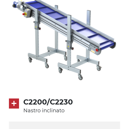
pressofuso, gambe in tubolare in
metallo zincato, piedini di livellamento
Tappeto
PU superficie blue opaco RAL 5002
Trasmissione
diretta in traino (lato sinistro), motore
asincrono trifase multi tensione
230/400Vac-50Hz-3F
Velocità
4.8 m/minuto
C2200/C2230
Controllo
Nastro inclinato
on/off, E-Stop, protezione termica
motore