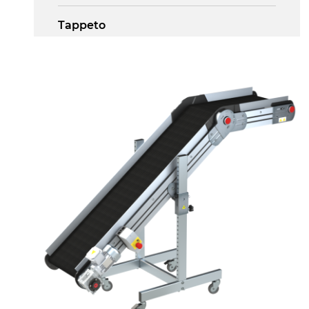
Tappeto
PU superficie blue opaco
Trasmissione
diretta in traino (lato sinistro), motore
asincrono trifase multi tensione
230/400Vac-50Hz-3F
Velocità
4.5 m/minuto