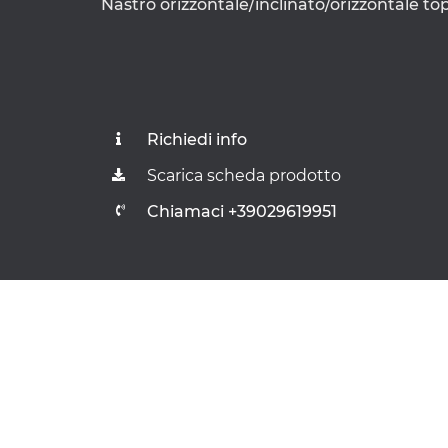
Nastro orizzontale/inclinato/orizzontale to
Richiedi info
Scarica scheda prodotto
Chiamaci +39029619951