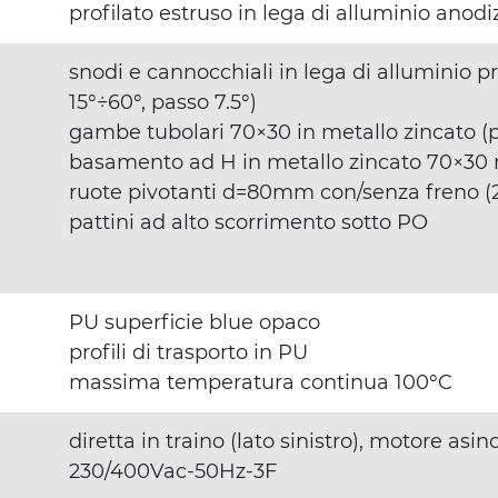
profilato estruso in lega di alluminio ano
snodi e cannocchiali in lega di alluminio p
15°÷60°, passo 7.5°)
gambe tubolari 70×30 in metallo zincato (
basamento ad H in metallo zincato 70×3
ruote pivotanti d=80mm con/senza freno (
pattini ad alto scorrimento sotto PO
PU superficie blue opaco
profili di trasporto in PU
massima temperatura continua 100°C
diretta in traino (lato sinistro), motore asi
230/400Vac-50Hz-3F