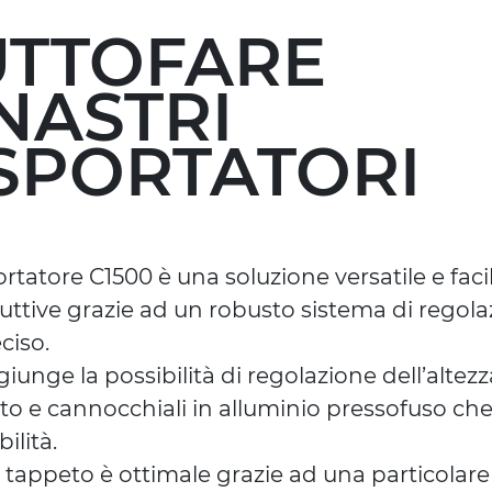
TUTTOFARE
NASTRI
SPORTATORI
portatore C1500 è una soluzione versatile e fac
ttive grazie ad un robusto sistema di regolaz
ciso.
giunge la possibilità di regolazione dell’alte
ato e cannocchiali in alluminio pressofuso c
ilità.
l tappeto è ottimale grazie ad una particolare 