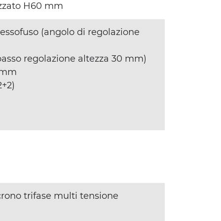
dizzato H60 mm
ressofuso (angolo di regolazione
passo regolazione altezza 30 mm)
0 mm
2+2)
ncrono trifase multi tensione