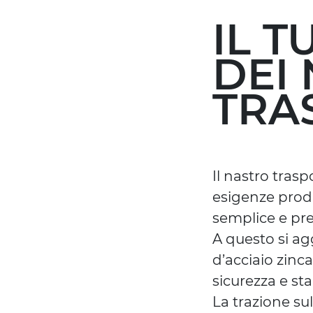
IL 
DEI 
TRA
Il nastro tras
esigenze produ
semplice e pre
A questo si ag
d’acciaio zinc
sicurezza e stab
La trazione su