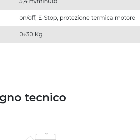
3,4 m/minuto
on/off, E-Stop, protezione termica motore
0÷30 Kg
egno tecnico