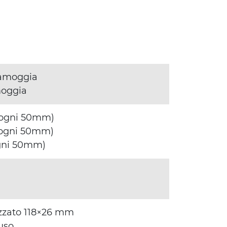
tramoggia
moggia
 ogni 50mm)
 ogni 50mm)
gni 50mm)
dizzato 118×26 mm
fuso