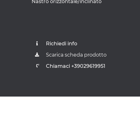
Nastro orizzontale/inclinato
Richiedi info
Scarica scheda prodotto
Chiamaci +39029619951