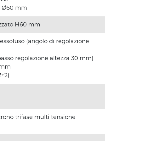
nio Ø60 mm
dizzato H60 mm
ressofuso (angolo di regolazione
passo regolazione altezza 30 mm)
0 mm
2+2)
ncrono trifase multi tensione