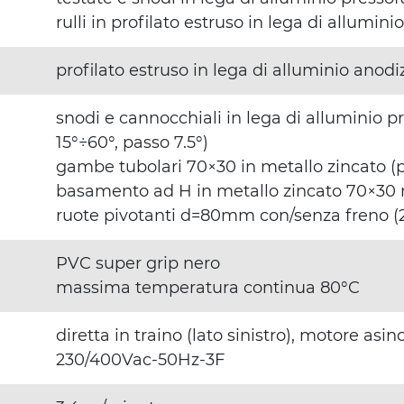
rulli in profilato estruso in lega di allumi
profilato estruso in lega di alluminio ano
snodi e cannocchiali in lega di alluminio p
15°÷60°, passo 7.5°)
gambe tubolari 70×30 in metallo zincato (
basamento ad H in metallo zincato 70×3
ruote pivotanti d=80mm con/senza freno (
PVC super grip nero
massima temperatura continua 80°C
diretta in traino (lato sinistro), motore asi
230/400Vac-50Hz-3F