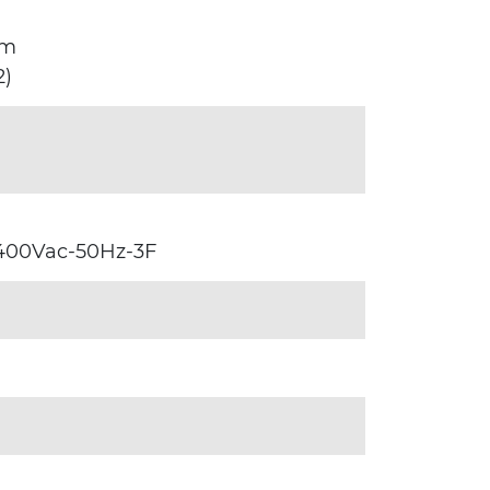
mm
2)
0/400Vac-50Hz-3F