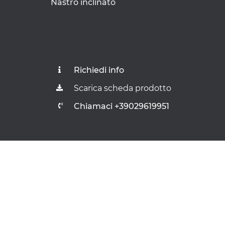
Nastro inclinato
Richiedi info
Scarica scheda prodotto
Chiamaci +39029619951