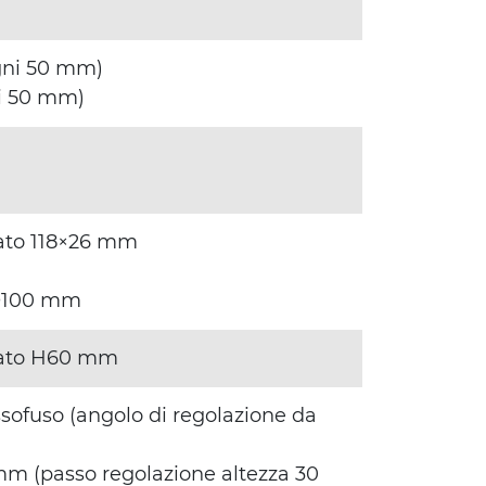
gni 50 mm)
i 50 mm)
zzato 118×26 mm
o Ø100 mm
zzato H60 mm
ssofuso (angolo di regolazione da
mm (passo regolazione altezza 30