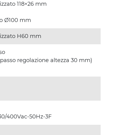
odizzato 118×26 mm
inio Ø100 mm
odizzato H60 mm
so
(passo regolazione altezza 30 mm)
 230/400Vac-50Hz-3F