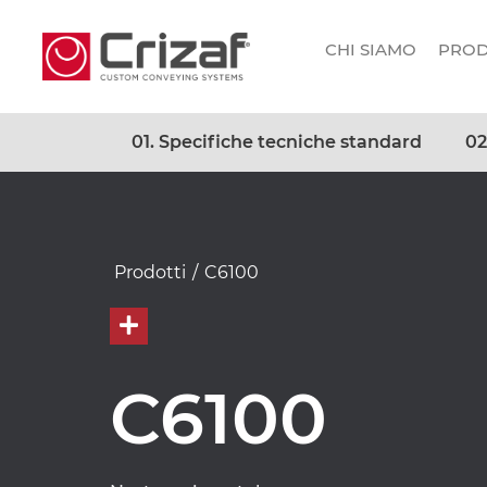
CHI SIAMO
PROD
01. Specifiche tecniche standard
02
Prodotti
/
C6100
C6100