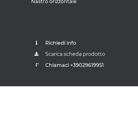
Nastro orizzontale
Richiedi info
Scarica scheda prodotto
Chiamaci +39029619951