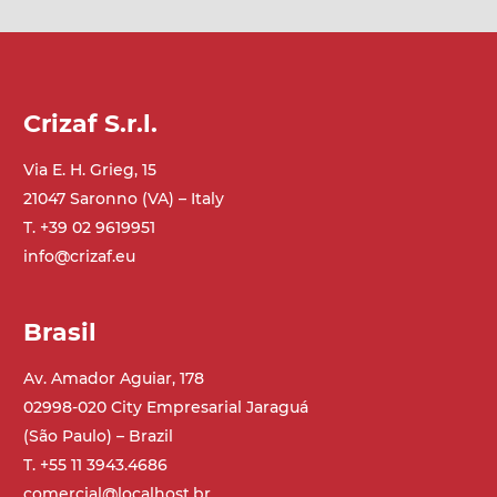
Crizaf S.r.l.
Via E. H. Grieg, 15
21047 Saronno (VA) – Italy
T. +39 02 9619951
info@crizaf.eu
Brasil
Av. Amador Aguiar, 178
02998-020 City Empresarial Jaraguá
(São Paulo) – Brazil
T. +55 11 3943.4686
comercial@localhost.br