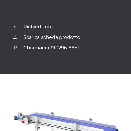
Richiedi info
Scarica scheda prodotto
Chiamaci +39029619951