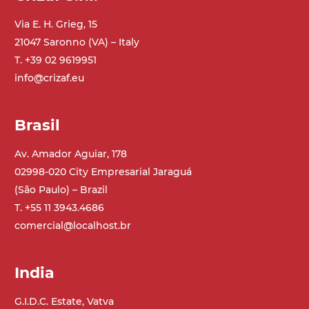
cannocchiali con cerniere in lega di
Via E. H. Grieg, 15
alluminio pressofuso, gambe in tubolare
21047 Saronno (VA) – Italy
in metallo zincato, ruote pivottanti
T. +39 02 9619951
con/senza freno (2+2)
info@crizaf.eu
Tappeto
modulare PP superficie blue
Brasil
profili di trasporto in PP
Av. Amador Aguiar, 178
02998-020 City Empresarial Jaraguá
Trasmissione
(São Paulo) – Brazil
diretta in traino (lato sinistro), riduttore
T. +55 11 3943.4686
con frizione, motore asincrono trifase
multi tensione 230/400Vac-50Hz-3F
comercial@localhost.br
Velocità
India
4.6 m/minuto
G.I.D.C. Estate, Vatva