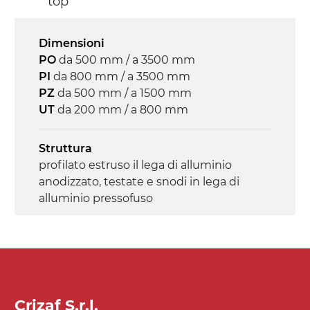
top
4.6 m/minuto
Dimensioni
Controllo
PO
da 500 mm / a 3500 mm
on/off, E-Stop, protezione termica motore
PI
da 800 mm / a 3500 mm
PZ
da 500 mm / a 1500 mm
UT
da 200 mm / a 800 mm
Struttura
profilato estruso il lega di alluminio
anodizzato, testate e snodi in lega di
alluminio pressofuso
Sponde
profilato estruso in lega di alluminio
anodizzato
Crizaf S.r.l.
Supporti di sostegno