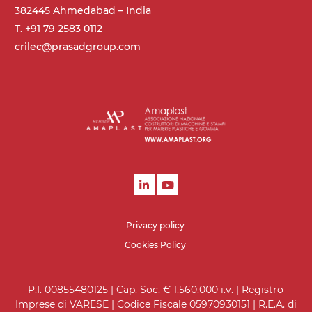
Controllo
382445 Ahmedabad – India
on/off, E-Stop, protezione termica motore
T. +91 79 2583 0112
crilec@prasadgroup.com
Privacy policy
Cookies Policy
P.I. 00855480125 | Cap. Soc. € 1.560.000 i.v. | Registro
Imprese di VARESE | Codice Fiscale 05970930151 | R.E.A. di