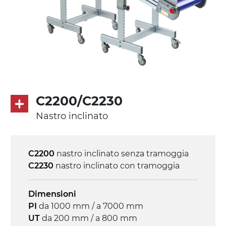
Trasmissione
diretta in traino (lato sinistro), riduttore
con frizione, motore asincrono trifase
multi tensione 230/400Vac-50Hz-3F
C2200/C2230
Velocità
Nastro inclinato
4.6 m/minuto
Controllo
C2200
nastro inclinato senza tramoggia
on/off, E-Stop, protezione termica motore
C2230
nastro inclinato con tramoggia
Dimensioni
PI
da 1000 mm / a 7000 mm
UT
da 200 mm / a 800 mm