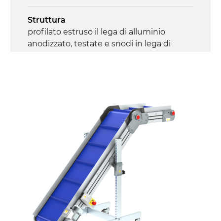
Struttura
profilato estruso il lega di alluminio
anodizzato, testate e snodi in lega di
alluminio pressofuso
Sponde
profilato estruso in lega di alluminio
anodizzato
Supporti di sostegno
cannocchiali con cerniere in lega di
alluminio pressofuso, gambe in tubolare
in metallo zincato, ruote pivottanti
con/senza freno (2+2)
Tappeto