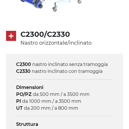
modulare PP superficie blue
profili di trasporto in PP
Trasmissione
diretta in traino (lato sinistro), riduttore
C2300/C2330
con frizione, motore asincrono trifase
Nastro orizzontale/inclinato
multi tensione 230/400Vac-50Hz-3F
Velocità
C2300
nastro inclinato senza tramoggia
4.6 m/minuto
C2330
nastro inclinato con tramoggia
Controllo
Dimensioni
on/off, E-Stop, protezione termica motore
PO/PZ
da 500 mm / a 3500 mm
PI
da 1000 mm / a 3500 mm
UT
da 200 mm / a 800 mm
Struttura