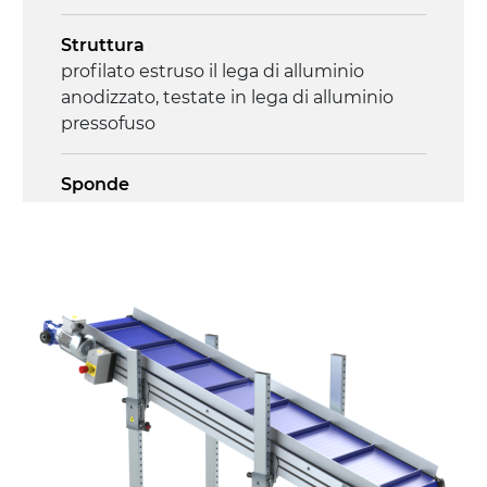
Struttura
profilato estruso il lega di alluminio
anodizzato, testate in lega di alluminio
pressofuso
Sponde
profilato estruso in lega di alluminio
anodizzato
Supporti di sostegno
cannocchiali in lega di alluminio
pressofuso, gambe in tubolare in metallo
zincato, piedini di livellamento
Tappeto
modulare PP superficie blue