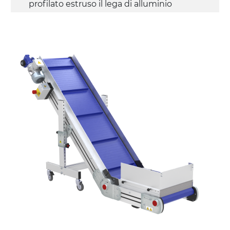
profilato estruso il lega di alluminio
anodizzato, testate e snodi in lega di
alluminio pressofuso
Sponde
profilato estruso in lega di alluminio
anodizzato
Supporti di sostegno
cannocchiali con cerniere in lega di
alluminio pressofuso, gambe in tubolare
in metallo zincato, ruote pivottanti
con/senza freno (2+2)
Tappeto
modulare PP superficie blue
profili di trasporto in PP