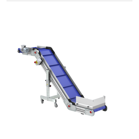
Seitenwände
Stranggepresste Profile aus eloxierter
Alu-Legierung
Ständer
ausziehbare Elemente mit Scharnieren
aus druckgegossener Alu-Legierung,
Beine aus verzinktem Metallrohr,
Schwenkräder mit/ohne Bremse (2+2)
Förderfläche
mit Gliedern aus PP Oberfläche blau
Rippen aus PP
Antrieb
direkt, Zug (linke Seite),
Untersetzungsgetriebe mit Kupplung, 3-
phasiger Asynchronmotor für