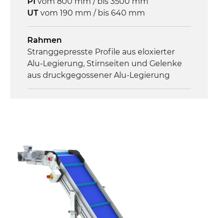
PI
vom 800 mm / bis 3500 mm
UT
vom 190 mm / bis 640 mm
Geschwindigkeit
3,4 m/Minute
Rahmen
Stranggepresste Profile aus eloxierter
Steuerung
Alu-Legierung, Stirnseiten und Gelenke
On/Off, E-Stopp, Motor-
aus druckgegossener Alu-Legierung
Überlastungsschutz
Seitenwände
Stranggepresste Profile aus eloxierter
Alu-Legierung
Ständer
ausziehbare Elemente mit Scharnieren
aus druckgegossener Alu-Legierung,
Beine aus verzinktem Metallrohr,
Schwenkräder mit/ohne Bremse (2+2)