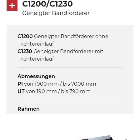
C1200/C1230
Geneigter Bandförderer
Steuerung
On/Off, E-Stopp, Motor-
Überlastungsschutz
C1200
Geneigter Bandförderer ohne
Trichtereinlauf
C1230
Geneigter Bandförderer mit
Trichtereinlauf
Abmessungen
PI
von 1000 mm / bis 7000 mm
UT
von 190 mm / bis 790 mm
Rahmen
Stranggepresste Profile aus eloxierter
Alu-Legierung, Stirnseiten aus
druckgegossener Alu-Legierung