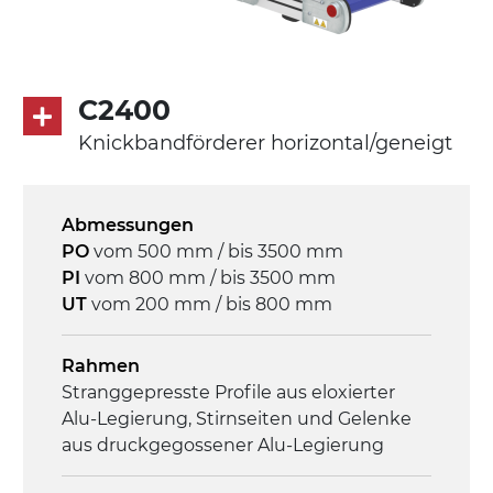
mit Gliedern aus PP Oberfläche blau
Rippen aus PP
Antrieb
C2400
direkt, Zug (linke Seite),
Knickbandförderer horizontal/geneigt
Untersetzungsgetriebe mit Kupplung, 3-
phasiger Asynchronmotor für
Mehrfachspannung 230/400Vac-50Hz-
Abmessungen
3Ph
PO
vom 500 mm / bis 3500 mm
PI
vom 800 mm / bis 3500 mm
Geschwindigkeit
UT
vom 200 mm / bis 800 mm
4,6 m/Minute
Rahmen
Steuerung
Stranggepresste Profile aus eloxierter
On/Off, E-Stopp, Motor-
Alu-Legierung, Stirnseiten und Gelenke
Überlastungsschutz
aus druckgegossener Alu-Legierung