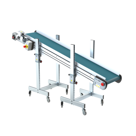
Stranggepresste Profile aus eloxierter
Alu-Legierung
Ständer
ausziehbare Elemente aus
druckgegossener Alu-Legierung, Beine
aus verzinktem Metallrohr, Stellfüße
Förderfläche
PU Oberfläche in Mattblau
Antrieb
direkt, Zug (linke Seite), 3-phasiger
Asynchronmotor für Mehrfachspannung
230/400Vac-50Hz-3Ph
Geschwindigkeit
3,4 m/Minute