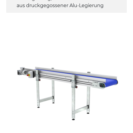
aus druckgegossener Alu-Legierung
Seitenwände
Stranggepresste Profile aus eloxierter
Alu-Legierung
Ständer
ausziehbare Elemente mit Scharnieren
aus druckgegossener Alu-Legierung,
Beine aus verzinktem Metallrohr,
Schwenkräder mit/ohne Bremse (2+2)
Förderfläche
PU Oberfläche in Mattblau
Rippen aus PU
Antrieb