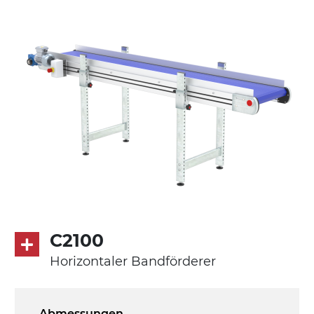
Ständer
ausziehbare Elemente mit Scharnieren
aus druckgegossener Alu-Legierung,
Beine aus verzinktem Metallrohr,
Schwenkräder mit/ohne Bremse (2+2)
Förderfläche
PVC Oberfläche viereckig in Petrolgrün
Antrieb
direkt, Zug (linke Seite), 3-phasiger
Asynchronmotor für Mehrfachspannung
C2100
230/400Vac-50Hz-3Ph
Horizontaler Bandförderer
Geschwindigkeit
4,8 m/Minute
Abmessungen