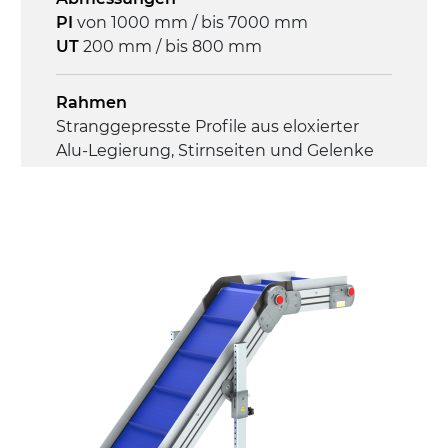
Überlastungsschutz
PI
von 1000 mm / bis 7000 mm
UT
200 mm / bis 800 mm
Rahmen
Stranggepresste Profile aus eloxierter
Alu-Legierung, Stirnseiten und Gelenke
aus druckgegossener Alu-Legierung
Seitenwände
Stranggepresste Profile aus eloxierter
Alu-Legierung
Ständer
ausziehbare Elemente mit Scharnieren
aus druckgegossener Alu-Legierung,
Beine aus verzinktem Metallrohr,
Schwenkräder mit/ohne Bremse (2+2)