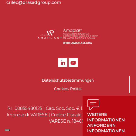
crilec@prasadgroup.com
Geschwindigkeit
4 m/Minute
Steuerung
On/Off, E-Stopp, Motor-
Überlastungsschutz
Datenschutzbestimmungen
Cookies-Politik
P.I. 00855480125 | Cap. Soc. Soc. € 1.560.000 i.v. | Registro
WEITERE
Imprese di VARESE | Codice Fiscale 05970930151 | R.E.A. di
INFORMATIONEN
VARESE n. 184602
ANFORDERN
INFORMATIONEN