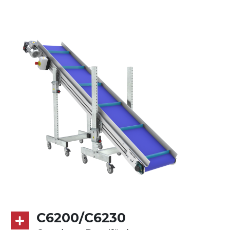
Ständer
ausziehbare Elemente aus
druckgegossener Alu-Legierung, Beine
aus verzinktem Metallrohr, Stellfüße
Gurt
PU Oberfläche in Mattblau
Antrieb
direkt, Zug (linke Seite), 3-phasiger
Asynchronmotor für Mehrfachspannung
230/400Vac-50Hz-3Ph
Geschwindigkeit
4,8 m/Minute
C6200/C6230