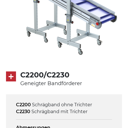
Förderfläche
mit Gliedern aus PP Oberfläche blau
Antrieb
direkt, Zug (linke Seite),
Untersetzungsgetriebe mit Kupplung, 3-
phasiger Asynchronmotor für
Mehrfachspannung 230/400Vac-50Hz-
C2200/C2230
3Ph
Geneigter Bandförderer
Geschwindigkeit
4,6 m/Minute
C2200
Schrägband ohne Trichter
C2230
Schrägband mit Trichter
Steuerung
On/Off, E-Stopp, Motor-
Abmessungen