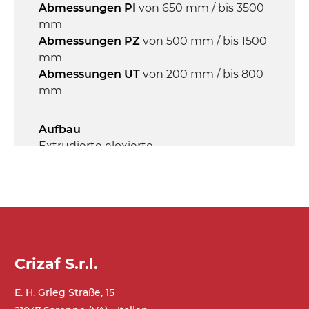
Geschwindigkeit
Abmessungen PI
von 650 mm / bis 3500
4 m/Minute
mm
Abmessungen PZ
von 500 mm / bis 1500
mm
Steuerung
Abmessungen UT
von 200 mm / bis 800
On/Off, E-Stopp, Motor-
mm
Überlastungsschutz
Aufbau
Extrudierte eloxierte
Aluminiumlegierung, Endkappen aus
druckgegossener Aluminiumlegierung,
verzinkte Stahlverbindungsplatten
Seitenwände
Stranggepresste Profile aus eloxierter
Crizaf S.r.l.
Alu-Legierung
E. H. Grieg Straße, 15
Ständer