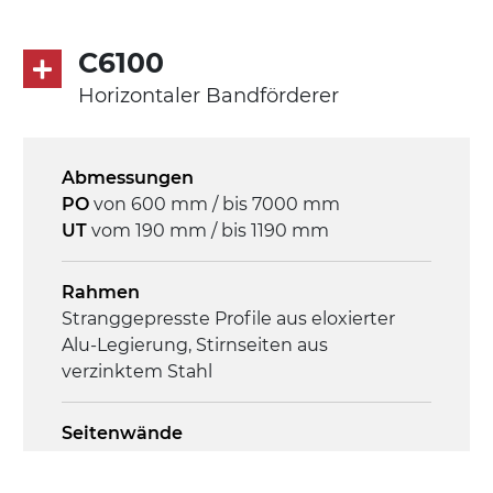
direkt, Zug (linke Seite), 3-phasiger
Asynchronmotor für Mehrfachspannung
C6100
230/400Vac-50Hz-3Ph
Horizontaler Bandförderer
Geschwindigkeit
3,4 m/Minute
Abmessungen
PO
von 600 mm / bis 7000 mm
Steuerung
UT
vom 190 mm / bis 1190 mm
On/Off, E-Stopp, Motor-
Überlastungsschutz
Rahmen
Stranggepresste Profile aus eloxierter
Alu-Legierung, Stirnseiten aus
verzinktem Stahl
Seitenwände
Stranggepresste Profile aus eloxierter
Alu-Legierung