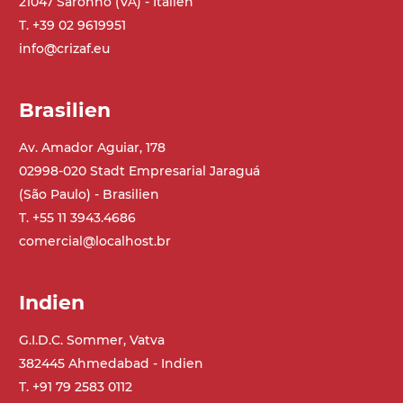
21047 Saronno (VA) - Italien
Stahlteleskope schwarz lackiert RAL
T. +39 02 9619951
9005, verzinkte Metallrohrfüße,
info@crizaf.eu
schwenkbare Räder ohne Bremse
Brasilien
Förderfläche
PP geprägte Oberfläche in Grau RAL7035
Av. Amador Aguiar, 178
(FDA) mit in die Förderfläche integrierten
02998-020 Stadt Empresarial Jaraguá
Seitenwänden
(São Paulo) - Brasilien
Rippen aus PU
T. +55 11 3943.4686
.
comercial@localhost.br
Antrieb
direkt, Zug (linke Seite),
Indien
Untersetzungsgetriebe mit Kupplung, 3-
phasiger Asynchronmotor für
G.I.D.C. Sommer, Vatva
Mehrfachspannung 230/400Vac-50Hz-
382445 Ahmedabad - Indien
3Ph
T. +91 79 2583 0112