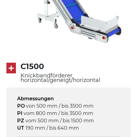
Förderfläche
PU Oberfläche in Mattblau
Rippen aus PU
Antrieb
direkt, Zug (linke Seite), 3-phasiger
Asynchronmotor für Mehrfachspannung
230/400Vac-50Hz-3Ph
C1500
Knickbandförderer
Geschwindigkeit
horizontal/geneigt/horizontal
3,4 m/Minute
Abmessungen
Steuerung
PO
von 500 mm / bis 3500 mm
On/Off, E-Stopp, Motor-
PI
vom 800 mm / bis 3500 mm
Überlastungsschutz
PZ
vom 500 mm / bis 1500 mm
UT
190 mm / bis 640 mm