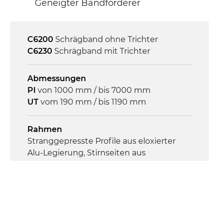
Geneigter Bandförderer
Steuerung
On/Off, E-Stopp, Motor-
Überlastungsschutz
C6200
Schrägband ohne Trichter
C6230
Schrägband mit Trichter
Abmessungen
PI
von 1000 mm / bis 7000 mm
UT
vom 190 mm / bis 1190 mm
Rahmen
Stranggepresste Profile aus eloxierter
Alu-Legierung, Stirnseiten aus
verzinktem Stahl
Seitenwände
Stranggepresste Profile aus eloxierter
Alu-Legierung