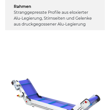
Rahmen
Stranggepresste Profile aus eloxierter
Alu-Legierung, Stirnseiten und Gelenke
aus druckgegossener Alu-Legierung
Seitenwände
Stranggepresste Profile aus eloxierter
Alu-Legierung
Ständer
ausziehbare Elemente mit Scharnieren
aus druckgegossener Alu-Legierung,
Beine aus verzinktem Metallrohr,
Schwenkräder mit/ohne Bremse (2+2)
Förderfläche
PU Oberfläche in Mattblau