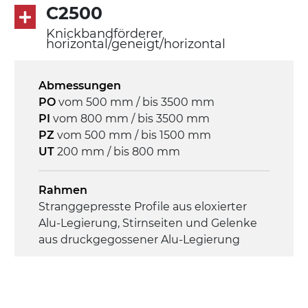
C2500
Mehrfachspannung 230/400Vac-50Hz-
3Ph
Knickbandförderer
horizontal/geneigt/horizontal
Geschwindigkeit
4,6 m/Minute
Abmessungen
PO
vom 500 mm / bis 3500 mm
PI
vom 800 mm / bis 3500 mm
Steuerung
PZ
vom 500 mm / bis 1500 mm
On/Off, E-Stopp, Motor-
UT
200 mm / bis 800 mm
Überlastungsschutz
Rahmen
Stranggepresste Profile aus eloxierter
Alu-Legierung, Stirnseiten und Gelenke
aus druckgegossener Alu-Legierung
Seitenwände
Stranggepresste Profile aus eloxierter