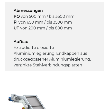
Abmessungen
Geschwindigkeit
PO
von 500 mm / bis 3500 mm
4,6 m/Minute
PI
von 650 mm / bis 3500 mm
UT
von 200 mm / bis 800 mm
Steuerung
On/Off, E-Stopp, Motor-
Aufbau
Überlastungsschutz
Extrudierte eloxierte
Aluminiumlegierung, Endkappen aus
druckgegossener Aluminiumlegierung,
verzinkte Stahlverbindungsplatten
Seitenwände
Stranggepresste Profile aus eloxierter
Alu-Legierung
Ständer