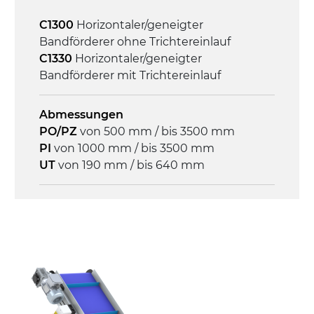
C1300
Horizontaler/geneigter
Geschwindigkeit
Bandförderer ohne Trichtereinlauf
3,4 m/Minute
C1330
Horizontaler/geneigter
Bandförderer mit Trichtereinlauf
Steuerung
On/Off, E-Stopp, Motor-
Abmessungen
Überlastungsschutz
PO/PZ
von 500 mm / bis 3500 mm
PI
von 1000 mm / bis 3500 mm
UT
von 190 mm / bis 640 mm
Rahmen
Stranggepresste Profile aus eloxierter
Alu-Legierung, Stirnseiten und Gelenke
aus druckgegossener Alu-Legierung
Seitenwände
Stranggepresste Profile aus eloxierter