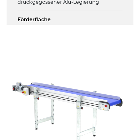
druckgegossener Alu-Legierung
Förderfläche
PU Oberfläche in Mattblau
Antrieb
direkt, Zug (linke Seite), 3-phasiger
Asynchronmotor für Mehrfachspannung
230/400Vac-50Hz-3Ph
Geschwindigkeit
4,5 m/Minute