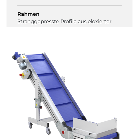
Rahmen
Stranggepresste Profile aus eloxierter
Alu-Legierung, Stirnseiten und Gelenke
aus druckgegossener Alu-Legierung
Seitenwände
Stranggepresste Profile aus eloxierter
Alu-Legierung
Ständer
ausziehbare Elemente mit Scharnieren
aus druckgegossener Alu-Legierung,
Beine aus verzinktem Metallrohr,
Schwenkräder mit/ohne Bremse (2+2)
Förderfläche