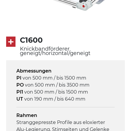
Rippen aus PU
Antrieb
direkt, Zug (linke Seite), 3-phasiger
Asynchronmotor für Mehrfachspannung
C1600
230/400Vac-50Hz-3Ph
Knickbandförderer
geneigt/horizontal/geneigt
Geschwindigkeit
3,4 m/Minute
Abmessungen
PI
von 500 mm / bis 1500 mm
Steuerung
PO
von 500 mm / bis 3500 mm
On/Off, E-Stopp, Motor-
PI1
von 500 mm / bis 1500 mm
Überlastungsschutz
UT
von 190 mm / bis 640 mm
Rahmen
Stranggepresste Profile aus eloxierter
Alu-Legierung, Stirnseiten und Gelenke