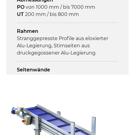
PO
von 1000 mm / bis 7000 mm
Steuerung
UT
200 mm / bis 800 mm
On/Off, E-Stopp, Motor-
Überlastungsschutz
Rahmen
Stranggepresste Profile aus eloxierter
Alu-Legierung, Stirnseiten aus
druckgegossener Alu-Legierung
Seitenwände
Stranggepresste Profile aus eloxierter
Alu-Legierung
Ständer
ausziehbare Elemente aus
druckgegossener Alu-Legierung, Beine
aus verzinktem Metallrohr, Stellfüße