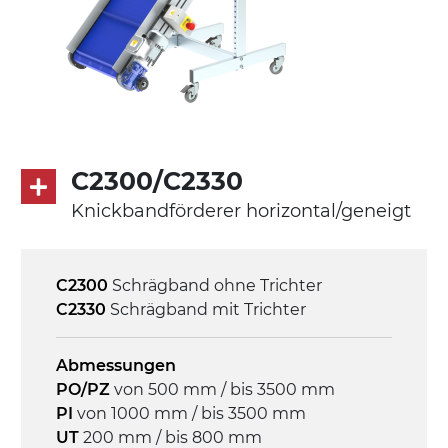
Förderfläche
mit Gliedern aus PP Oberfläche blau
Rippen aus PP
Antrieb
direkt, Zug (linke Seite),
C2300/C2330
Untersetzungsgetriebe mit Kupplung, 3-
Knickbandförderer horizontal/geneigt
phasiger Asynchronmotor für
Mehrfachspannung 230/400Vac-50Hz-
3Ph
C2300
Schrägband ohne Trichter
C2330
Schrägband mit Trichter
Geschwindigkeit
4,6 m/Minute
Abmessungen
PO/PZ
von 500 mm / bis 3500 mm
Steuerung
PI
von 1000 mm / bis 3500 mm
On/Off, E-Stopp, Motor-
UT
200 mm / bis 800 mm
Überlastungsschutz