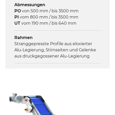
Abmessungen
Mehrfachspannung 230/400Vac-50Hz-
PO
von 500 mm / bis 3500 mm
3Ph
PI
vom 800 mm / bis 3500 mm
UT
vom 190 mm / bis 640 mm
Geschwindigkeit
3,4 m/Minute
Rahmen
Stranggepresste Profile aus eloxierter
Steuerung
Alu-Legierung, Stirnseiten und Gelenke
On/Off, E-Stopp, Motor-
aus druckgegossener Alu-Legierung
Überlastungsschutz
Seitenwände
Stranggepresste Profile aus eloxierter
Alu-Legierung
Ständer
ausziehbare Elemente mit Scharnieren
aus druckgegossener Alu-Legierung,