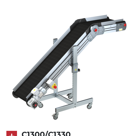
Alu-Legierung, Stirnseiten aus
druckgegossener Alu-Legierung
Seitenwände
Stranggepresste Profile aus eloxierter
Alu-Legierung
Ständer
ausziehbare Elemente mit Scharnieren
aus druckgegossener Alu-Legierung,
Beine aus verzinktem Metallrohr,
Schwenkräder mit/ohne Bremse (2+2)
Förderfläche
PVC Oberfläche viereckig in Petrolgrün
Antrieb
C1300/C1330