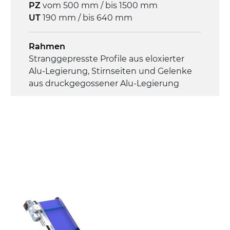
PZ
vom 500 mm / bis 1500 mm
UT
190 mm / bis 640 mm
Rahmen
Stranggepresste Profile aus eloxierter
Alu-Legierung, Stirnseiten und Gelenke
aus druckgegossener Alu-Legierung
Seitenwände
Stranggepresste Profile aus eloxierter
Alu-Legierung
Ständer
ausziehbare Elemente mit Scharnieren
aus druckgegossener Alu-Legierung,
Beine aus verzinktem Metallrohr,
Schwenkräder mit/ohne Bremse (2+2)