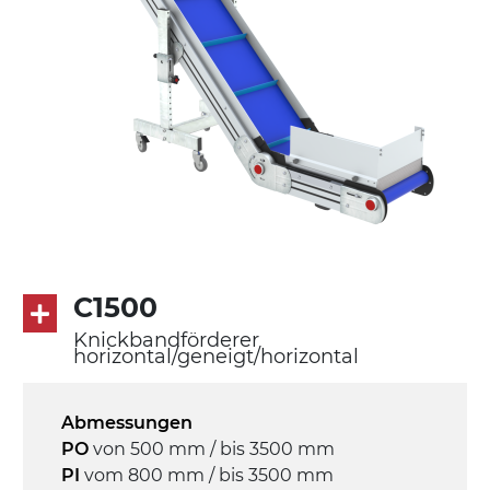
Beine aus verzinktem Metallrohr,
Schwenkräder mit/ohne Bremse (2+2)
Förderfläche
PU Oberfläche in Mattblau
Rippen aus PU
Antrieb
direkt, Zug (linke Seite), 3-phasiger
Asynchronmotor für Mehrfachspannung
230/400Vac-50Hz-3Ph
C1500
Knickbandförderer
Geschwindigkeit
horizontal/geneigt/horizontal
3,4 m/Minute
Abmessungen
Steuerung
PO
von 500 mm / bis 3500 mm
On/Off, E-Stopp, Motor-
PI
vom 800 mm / bis 3500 mm
Überlastungsschutz