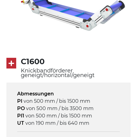
Förderfläche
PU Oberfläche in Mattblau
Rippen aus PU
Antrieb
direkt, Zug (linke Seite), 3-phasiger
Asynchronmotor für Mehrfachspannung
C1600
230/400Vac-50Hz-3Ph
Knickbandförderer
geneigt/horizontal/geneigt
Geschwindigkeit
3,4 m/Minute
Abmessungen
PI
von 500 mm / bis 1500 mm
Steuerung
PO
von 500 mm / bis 3500 mm
On/Off, E-Stopp, Motor-
PI1
von 500 mm / bis 1500 mm
Überlastungsschutz
UT
von 190 mm / bis 640 mm