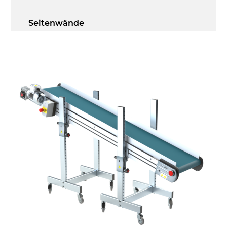
Seitenwände
Stranggepresste Profile aus eloxierter
Alu-Legierung
Ständer
ausziehbare Elemente aus
druckgegossener Alu-Legierung, Beine
aus verzinktem Metallrohr, Stellfüße
Förderfläche
PU Oberfläche in Mattblau
Antrieb
direkt, Zug (linke Seite), 3-phasiger
Asynchronmotor für Mehrfachspannung
230/400Vac-50Hz-3Ph