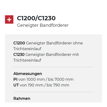
Geschwindigkeit
3,4 m/Minute
C1200/C1230
Geneigter Bandförderer
Steuerung
On/Off, E-Stopp, Motor-
Überlastungsschutz
C1200
Geneigter Bandförderer ohne
Trichtereinlauf
C1230
Geneigter Bandförderer mit
Trichtereinlauf
Abmessungen
PI
von 1000 mm / bis 7000 mm
UT
von 190 mm / bis 790 mm
Rahmen
Stranggepresste Profile aus eloxierter