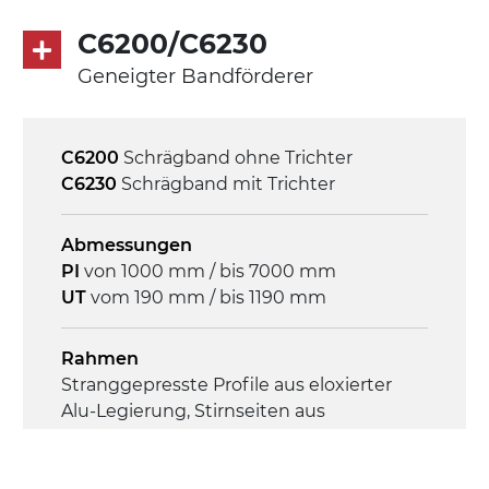
Geschwindigkeit
4,8 m/Minute
C6200/C6230
Geneigter Bandförderer
Steuerung
On/Off, E-Stopp, Motor-
Überlastungsschutz
C6200
Schrägband ohne Trichter
C6230
Schrägband mit Trichter
Abmessungen
PI
von 1000 mm / bis 7000 mm
UT
vom 190 mm / bis 1190 mm
Rahmen
Stranggepresste Profile aus eloxierter
Alu-Legierung, Stirnseiten aus
verzinktem Stahl