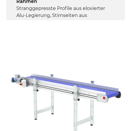
Rahmen
Stranggepresste Profile aus eloxierter
Alu-Legierung, Stirnseiten aus
verzinktem Stahl
Seitenwände
Stranggepresste Profile aus eloxierter
Alu-Legierung
Ständer
ausziehbare Elemente und Gelenke aus
verzinktem Stahl, (Einstellwinkel 0°-55°)
Beine aus verzinktem Metallrohr,
Schwenkräder mit/ohne Bremse (2+2)
Förderfläche
mit Gliedern aus PP Oberfläche blau
Rippen aus PP