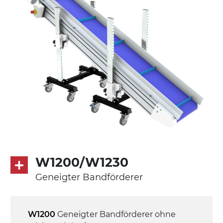
aus verzinktem Metallrohr, Stellfüße
Förderfläche
PU Oberfläche in Mattblau
Antrieb
direkt, Zug (linke Seite), 3-phasiger
Asynchronmotor für Mehrfachspannung
230/400Vac-50Hz-3Ph
Geschwindigkeit
4,8 m/Minute
W1200/W1230
Geneigter Bandförderer
Steuerung
On/Off, E-Stopp, Motor-
Überlastungsschutz
W1200
Geneigter Bandförderer ohne