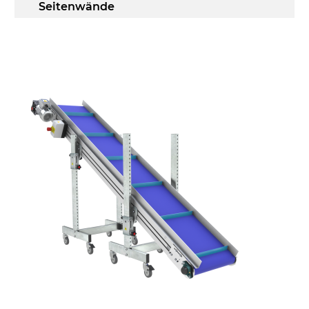
Seitenwände
Stranggepresste Profile aus eloxierter
Alu-Legierung
Ständer
ausziehbare Elemente aus
druckgegossener Alu-Legierung, Beine
aus verzinktem Metallrohr, Stellfüße
Gurt
PU Oberfläche in Mattblau
Antrieb
direkt, Zug (linke Seite), 3-phasiger
Asynchronmotor für Mehrfachspannung
230/400Vac-50Hz-3Ph