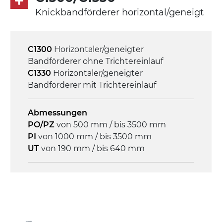
direkt, Zug (linke Seite), 3-phasiger
Knickbandförderer horizontal/geneigt
Asynchronmotor für Mehrfachspannung
230/400Vac-50Hz-3Ph
C1300
Horizontaler/geneigter
Geschwindigkeit
Bandförderer ohne Trichtereinlauf
3,4 m/Minute
C1330
Horizontaler/geneigter
Bandförderer mit Trichtereinlauf
Steuerung
On/Off, E-Stopp, Motor-
Abmessungen
Überlastungsschutz
PO/PZ
von 500 mm / bis 3500 mm
PI
von 1000 mm / bis 3500 mm
UT
von 190 mm / bis 640 mm
Rahmen
Stranggepresste Profile aus eloxierter
Alu-Legierung, Stirnseiten und Gelenke
aus druckgegossener Alu-Legierung