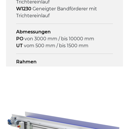
Trichtereinlauf
W1230
Geneigter Bandförderer mit
Trichtereinlauf
Abmessungen
PO
von 3000 mm / bis 10000 mm
UT
vom 500 mm / bis 1500 mm
Rahmen
Stranggepresste Profile aus eloxierter
Alu-Legierung, Stirnseiten aus
verzinktem Stahl
Seitenwände
Stranggepresste Profile aus eloxierter
Alu-Legierung
Ständer