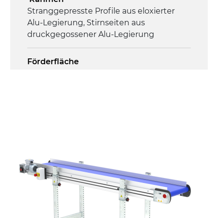
Stranggepresste Profile aus eloxierter
Alu-Legierung, Stirnseiten aus
druckgegossener Alu-Legierung
Förderfläche
PU Oberfläche in Mattblau
Antrieb
direkt, Zug (linke Seite), 3-phasiger
Asynchronmotor für Mehrfachspannung
230/400Vac-50Hz-3Ph
Geschwindigkeit
4,5 m/Minute