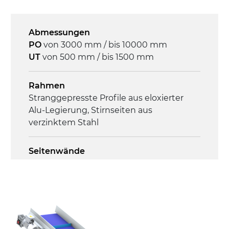
Geschwindigkeit
4,8 m/Minute
Abmessungen
PO
von 3000 mm / bis 10000 mm
Steuerung
UT
von 500 mm / bis 1500 mm
On/Off, E-Stopp, Motor-
Überlastungsschutz
Rahmen
Stranggepresste Profile aus eloxierter
Alu-Legierung, Stirnseiten aus
verzinktem Stahl
Seitenwände
Stranggepresste Profile aus eloxierter
Alu-Legierung
Ständer
ausziehbare Elemente aus
druckgegossener Alu-Legierung, Beine