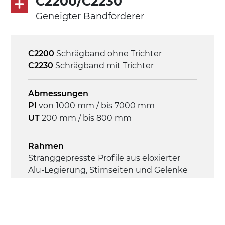
C2200/C2230
3Ph
Geneigter Bandförderer
Geschwindigkeit
4,6 m/Minute
C2200
Schrägband ohne Trichter
C2230
Schrägband mit Trichter
Steuerung
On/Off, E-Stopp, Motor-
Abmessungen
Überlastungsschutz
PI
von 1000 mm / bis 7000 mm
UT
200 mm / bis 800 mm
Rahmen
Stranggepresste Profile aus eloxierter
Alu-Legierung, Stirnseiten und Gelenke
aus druckgegossener Alu-Legierung
Seitenwände
Stranggepresste Profile aus eloxierter