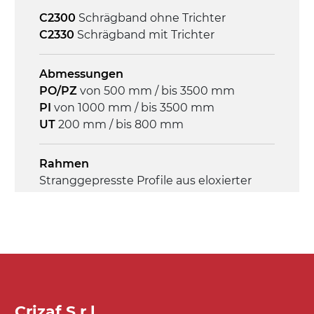
3Ph
C2300
Schrägband ohne Trichter
C2330
Schrägband mit Trichter
Geschwindigkeit
4,6 m/Minute
Abmessungen
PO/PZ
von 500 mm / bis 3500 mm
Steuerung
PI
von 1000 mm / bis 3500 mm
On/Off, E-Stopp, Motor-
UT
200 mm / bis 800 mm
Überlastungsschutz
Rahmen
Stranggepresste Profile aus eloxierter
Alu-Legierung, Stirnseiten und Gelenke
aus druckgegossener Alu-Legierung
Seitenwände
Stranggepresste Profile aus eloxierter
Alu-Legierung
Crizaf S.r.l.