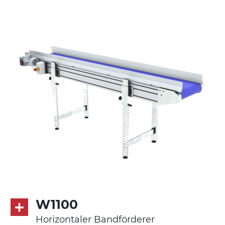
Seitenwände
Stranggepresste Profile aus eloxierter
Alu-Legierung
Ständer
ausziehbare Elemente mit Scharnieren
aus druckgegossener Alu-Legierung,
Beine aus verzinktem Metallrohr,
Schwenkräder mit/ohne Bremse (2+2)
Förderfläche
PVC Oberfläche viereckig in Petrolgrün
Antrieb
direkt, Zug (linke Seite), 3-phasiger
Asynchronmotor für Mehrfachspannung
W1100
230/400Vac-50Hz-3Ph
Horizontaler Bandförderer