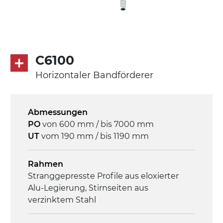
Antrieb
direkt, Zug (linke Seite), 3-phasiger
Asynchronmotor für Mehrfachspannung
C6100
230/400Vac-50Hz-3Ph
Horizontaler Bandförderer
Geschwindigkeit
3,4 m/Minute
Abmessungen
PO
von 600 mm / bis 7000 mm
Steuerung
UT
vom 190 mm / bis 1190 mm
On/Off, E-Stopp, Motor-
Überlastungsschutz
Rahmen
Stranggepresste Profile aus eloxierter
Alu-Legierung, Stirnseiten aus
verzinktem Stahl