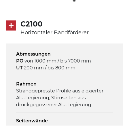
Antrieb
direkt, Zug (linke Seite),
C2100
Untersetzungsgetriebe mit Kupplung, 3-
Horizontaler Bandförderer
phasiger Asynchronmotor für
Mehrfachspannung 230/400Vac-50Hz-
3Ph
Abmessungen
PO
von 1000 mm / bis 7000 mm
Geschwindigkeit
UT
200 mm / bis 800 mm
4,6 m/Minute
Rahmen
Steuerung
Stranggepresste Profile aus eloxierter
On/Off, E-Stopp, Motor-
Alu-Legierung, Stirnseiten aus
Überlastungsschutz
druckgegossener Alu-Legierung
Seitenwände
Stranggepresste Profile aus eloxierter