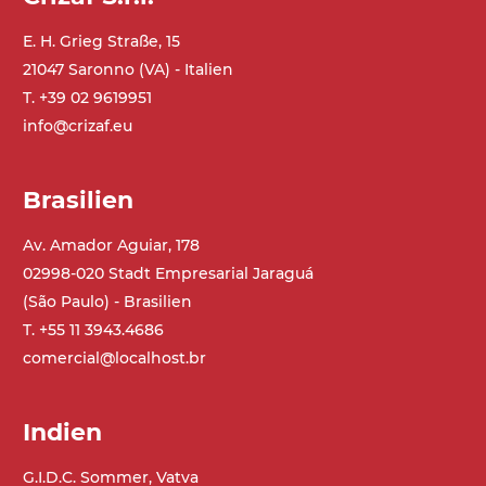
Ständer
E. H. Grieg Straße, 15
ausziehbare Elemente mit Scharnieren
21047 Saronno (VA) - Italien
aus druckgegossener Alu-Legierung,
Beine aus verzinktem Metallrohr,
T. +39 02 9619951
Schwenkräder mit/ohne Bremse (2+2)
info@crizaf.eu
Förderfläche
Brasilien
mit Gliedern aus PP Oberfläche blau
Rippen aus PP
Av. Amador Aguiar, 178
02998-020 Stadt Empresarial Jaraguá
Antrieb
(São Paulo) - Brasilien
direkt, Zug (linke Seite),
T. +55 11 3943.4686
Untersetzungsgetriebe mit Kupplung, 3-
comercial@localhost.br
phasiger Asynchronmotor für
Mehrfachspannung 230/400Vac-50Hz-
3Ph
Indien
G.I.D.C. Sommer, Vatva