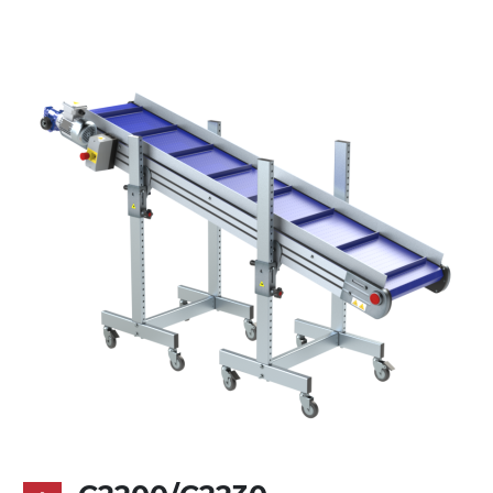
Alu-Legierung
Ständer
ausziehbare Elemente aus
druckgegossener Alu-Legierung, Beine
aus verzinktem Metallrohr, Stellfüße
Förderfläche
mit Gliedern aus PP Oberfläche blau
Antrieb
direkt, Zug (linke Seite),
Untersetzungsgetriebe mit Kupplung, 3-
phasiger Asynchronmotor für
Mehrfachspannung 230/400Vac-50Hz-