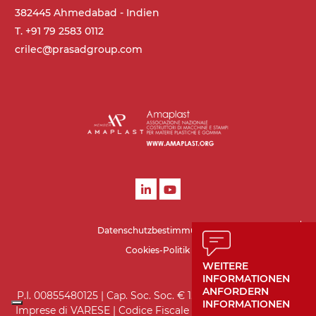
Geschwindigkeit
382445 Ahmedabad - Indien
4,6 m/Minute
T. +91 79 2583 0112
crilec@prasadgroup.com
Steuerung
On/Off, E-Stopp, Motor-
Überlastungsschutz
Datenschutzbestimmungen
Cookies-Politik
WEITERE
INFORMATIONEN
ANFORDERN
P.I. 00855480125 | Cap. Soc. Soc. € 1.560.000 i.v. | Registro
INFORMATIONEN
Imprese di VARESE | Codice Fiscale 05970930151 | R.E.A. di