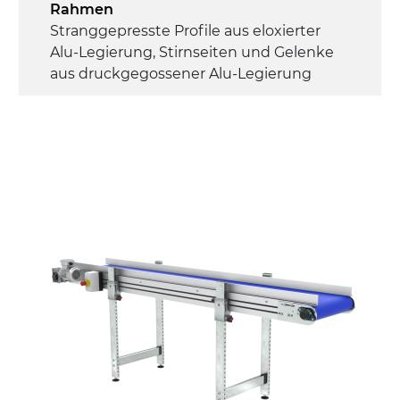
Rahmen
Stranggepresste Profile aus eloxierter
Alu-Legierung, Stirnseiten und Gelenke
aus druckgegossener Alu-Legierung
Seitenwände
Stranggepresste Profile aus eloxierter
Alu-Legierung
Ständer
ausziehbare Elemente mit Scharnieren
aus druckgegossener Alu-Legierung,
Beine aus verzinktem Metallrohr,
Schwenkräder mit/ohne Bremse (2+2)
Förderfläche
PU Oberfläche in Mattblau
Rippen aus PU