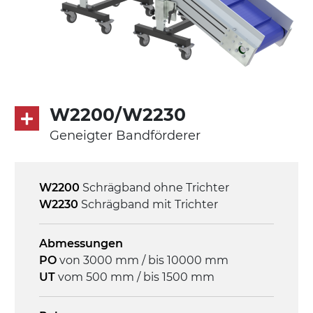
direkt, Zug (linke Seite),
Untersetzungsgetriebe mit Kupplung, 3-
phasiger Asynchronmotor für
Mehrfachspannung 230/400Vac-50Hz-
3Ph
W2200/W2230
Geschwindigkeit
Geneigter Bandförderer
4,6 m/Minute
Steuerung
W2200
Schrägband ohne Trichter
On/Off, E-Stopp, Motor-
W2230
Schrägband mit Trichter
Überlastungsschutz
Abmessungen
PO
von 3000 mm / bis 10000 mm
UT
vom 500 mm / bis 1500 mm