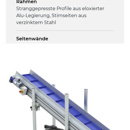
Rahmen
Steuerung
Stranggepresste Profile aus eloxierter
On/Off, E-Stopp, Motor-
Alu-Legierung, Stirnseiten aus
Überlastungsschutz
verzinktem Stahl
Seitenwände
Stranggepresste Profile aus eloxierter
Alu-Legierung
Ständer
ausziehbare Elemente aus verzinktem
Stahl, Beine aus verzinktem Metallrohr,
Stellfüße
Förderfläche
mit Gliedern aus PP Oberfläche blau
Antrieb