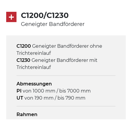
Geschwindigkeit
3,4 m/Minute
C1200/C1230
Geneigter Bandförderer
Steuerung
On/Off, E-Stopp, Motor-
Überlastungsschutz
C1200
Geneigter Bandförderer ohne
Trichtereinlauf
C1230
Geneigter Bandförderer mit
Trichtereinlauf
Abmessungen
PI
von 1000 mm / bis 7000 mm
UT
von 190 mm / bis 790 mm
Rahmen
Stranggepresste Profile aus eloxierter
Alu-Legierung, Stirnseiten aus