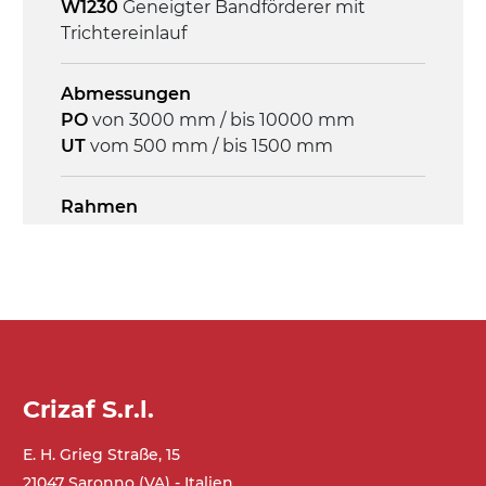
W1230
Geneigter Bandförderer mit
Trichtereinlauf
Abmessungen
PO
von 3000 mm / bis 10000 mm
UT
vom 500 mm / bis 1500 mm
Rahmen
Stranggepresste Profile aus eloxierter
Alu-Legierung, Stirnseiten aus
verzinktem Stahl
Seitenwände
Stranggepresste Profile aus eloxierter
Alu-Legierung
Crizaf S.r.l.
E. H. Grieg Straße, 15
Ständer
21047 Saronno (VA) - Italien
ausziehbare Elemente und Gelenke aus