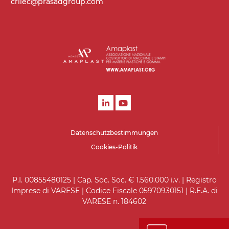
crilec@prasadgroup.com
On/Off, E-Stopp, Motor-
Überlastungsschutz
Datenschutzbestimmungen
Cookies-Politik
P.I. 00855480125 | Cap. Soc. Soc. € 1.560.000 i.v. | Registro
Imprese di VARESE | Codice Fiscale 05970930151 | R.E.A. di
VARESE n. 184602