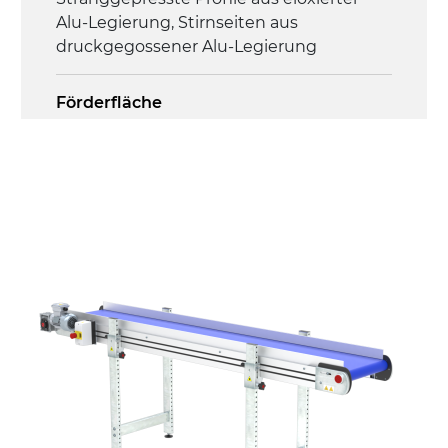
Alu-Legierung, Stirnseiten aus
druckgegossener Alu-Legierung
Förderfläche
PU Oberfläche in Mattblau
Antrieb
direkt, Zug (linke Seite), 3-phasiger
Asynchronmotor für Mehrfachspannung
230/400Vac-50Hz-3Ph
Geschwindigkeit
4,5 m/Minute