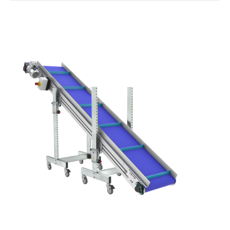
Stranggepresste Profile aus eloxierter
Alu-Legierung
Ständer
ausziehbare Elemente aus
druckgegossener Alu-Legierung, Beine
aus verzinktem Metallrohr, Stellfüße
Gurt
PU Oberfläche in Mattblau
Antrieb
direkt, Zug (linke Seite), 3-phasiger
Asynchronmotor für Mehrfachspannung
230/400Vac-50Hz-3Ph
Geschwindigkeit