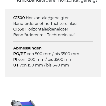
Knickbandförderer horizontal/geneigt
Asynchronmotor für Mehrfachspannung
230/400Vac-50Hz-3Ph
C1300
Horizontaler/geneigter
Geschwindigkeit
Bandförderer ohne Trichtereinlauf
3,4 m/Minute
C1330
Horizontaler/geneigter
Bandförderer mit Trichtereinlauf
Steuerung
On/Off, E-Stopp, Motor-
Abmessungen
Überlastungsschutz
PO/PZ
von 500 mm / bis 3500 mm
PI
von 1000 mm / bis 3500 mm
UT
von 190 mm / bis 640 mm
Rahmen
Stranggepresste Profile aus eloxierter
Alu-Legierung, Stirnseiten und Gelenke
aus druckgegossener Alu-Legierung