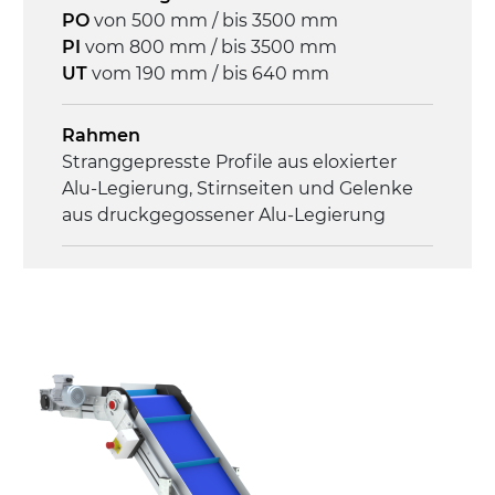
PO
von 500 mm / bis 3500 mm
3Ph
PI
vom 800 mm / bis 3500 mm
UT
vom 190 mm / bis 640 mm
Geschwindigkeit
3,4 m/Minute
Rahmen
Stranggepresste Profile aus eloxierter
Steuerung
Alu-Legierung, Stirnseiten und Gelenke
On/Off, E-Stopp, Motor-
aus druckgegossener Alu-Legierung
Überlastungsschutz
Seitenwände
Stranggepresste Profile aus eloxierter
Alu-Legierung
Ständer
ausziehbare Elemente mit Scharnieren
aus druckgegossener Alu-Legierung,
Beine aus verzinktem Metallrohr,