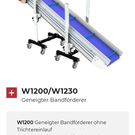
Förderfläche
PU Oberfläche in Mattblau
Antrieb
direkt, Zug (linke Seite), 3-phasiger
Asynchronmotor für Mehrfachspannung
230/400Vac-50Hz-3Ph
Geschwindigkeit
4,8 m/Minute
W1200/W1230
Geneigter Bandförderer
Steuerung
On/Off, E-Stopp, Motor-
Überlastungsschutz
W1200
Geneigter Bandförderer ohne
Trichtereinlauf