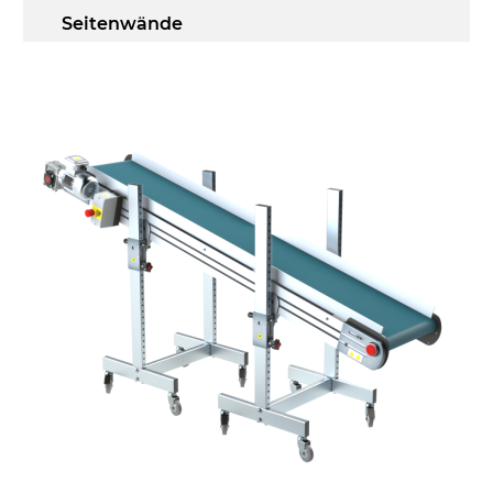
Seitenwände
Stranggepresste Profile aus eloxierter
Alu-Legierung
Ständer
ausziehbare Elemente aus
druckgegossener Alu-Legierung, Beine
aus verzinktem Metallrohr, Stellfüße
Förderfläche
PU Oberfläche in Mattblau
Antrieb
direkt, Zug (linke Seite), 3-phasiger
Asynchronmotor für Mehrfachspannung
230/400Vac-50Hz-3Ph