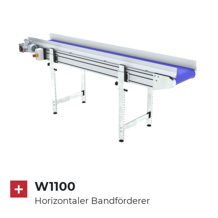
Stranggepresste Profile aus eloxierter
Alu-Legierung
Ständer
ausziehbare Elemente mit Scharnieren
aus druckgegossener Alu-Legierung,
Beine aus verzinktem Metallrohr,
Schwenkräder mit/ohne Bremse (2+2)
Förderfläche
PVC Oberfläche viereckig in Petrolgrün
Antrieb
direkt, Zug (linke Seite), 3-phasiger
Asynchronmotor für Mehrfachspannung
W1100
230/400Vac-50Hz-3Ph
Horizontaler Bandförderer