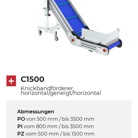
Schwenkräder mit/ohne Bremse (2+2)
Förderfläche
PU Oberfläche in Mattblau
Rippen aus PU
Antrieb
direkt, Zug (linke Seite), 3-phasiger
Asynchronmotor für Mehrfachspannung
230/400Vac-50Hz-3Ph
C1500
Knickbandförderer
Geschwindigkeit
horizontal/geneigt/horizontal
3,4 m/Minute
Abmessungen
Steuerung
PO
von 500 mm / bis 3500 mm
On/Off, E-Stopp, Motor-
PI
vom 800 mm / bis 3500 mm
Überlastungsschutz
PZ
vom 500 mm / bis 1500 mm