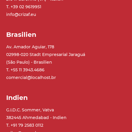
verzinktem Stahl, (Einstellwinkel 0°-55°)
T. +39 02 9619951
Beine aus verzinktem Metallrohr,
info@crizaf.eu
Schwenkräder mit/ohne Bremse (2+2)
Brasilien
Förderfläche
PU Oberfläche in Mattblau
Av. Amador Aguiar, 178
Rippen aus PU
02998-020 Stadt Empresarial Jaraguá
(São Paulo) - Brasilien
Antrieb
T. +55 11 3943.4686
direkt, Zug (linke Seite), 3-phasiger
comercial@localhost.br
Asynchronmotor für Mehrfachspannung
230/400Vac-50Hz-3Ph
Indien
Geschwindigkeit
G.I.D.C. Sommer, Vatva
4,8 m/Minute
382445 Ahmedabad - Indien
T. +91 79 2583 0112
Steuerung