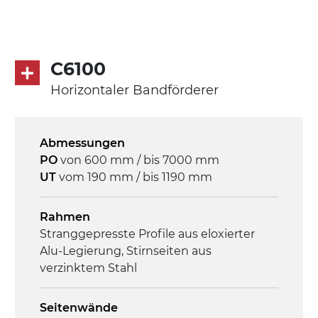
Antrieb
direkt, Zug (linke Seite), 3-phasiger
Asynchronmotor für Mehrfachspannung
C6100
230/400Vac-50Hz-3Ph
Horizontaler Bandförderer
Geschwindigkeit
3,4 m/Minute
Abmessungen
PO
von 600 mm / bis 7000 mm
Steuerung
UT
vom 190 mm / bis 1190 mm
On/Off, E-Stopp, Motor-
Überlastungsschutz
Rahmen
Stranggepresste Profile aus eloxierter
Alu-Legierung, Stirnseiten aus
verzinktem Stahl
Seitenwände