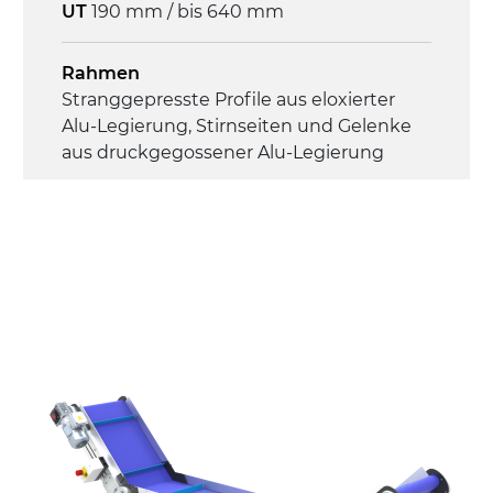
UT
190 mm / bis 640 mm
Rahmen
Stranggepresste Profile aus eloxierter
Alu-Legierung, Stirnseiten und Gelenke
aus druckgegossener Alu-Legierung
Seitenwände
Stranggepresste Profile aus eloxierter
Alu-Legierung
Ständer
ausziehbare Elemente mit Scharnieren
aus druckgegossener Alu-Legierung,
Beine aus verzinktem Metallrohr,
Schwenkräder mit/ohne Bremse (2+2)