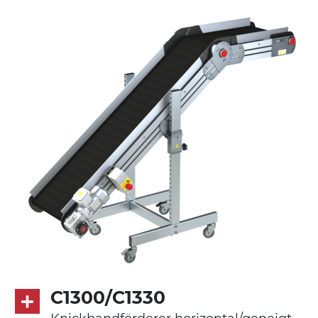
druckgegossener Alu-Legierung
Seitenwände
Stranggepresste Profile aus eloxierter
Alu-Legierung
Ständer
ausziehbare Elemente mit Scharnieren
aus druckgegossener Alu-Legierung,
Beine aus verzinktem Metallrohr,
Schwenkräder mit/ohne Bremse (2+2)
Förderfläche
PVC Oberfläche viereckig in Petrolgrün
Antrieb
C1300/C1330
direkt, Zug (linke Seite), 3-phasiger