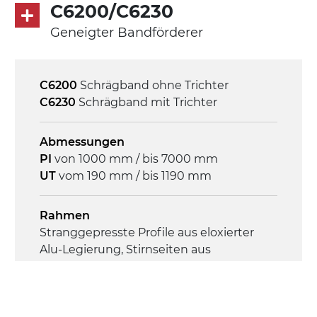
4,8 m/Minute
C6200/C6230
Geneigter Bandförderer
Steuerung
On/Off, E-Stopp, Motor-
Überlastungsschutz
C6200
Schrägband ohne Trichter
C6230
Schrägband mit Trichter
Abmessungen
PI
von 1000 mm / bis 7000 mm
UT
vom 190 mm / bis 1190 mm
Rahmen
Stranggepresste Profile aus eloxierter
Alu-Legierung, Stirnseiten aus
verzinktem Stahl
Seitenwände