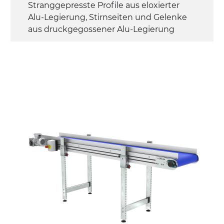
Stranggepresste Profile aus eloxierter
Alu-Legierung, Stirnseiten und Gelenke
aus druckgegossener Alu-Legierung
Seitenwände
Stranggepresste Profile aus eloxierter
Alu-Legierung
Ständer
ausziehbare Elemente mit Scharnieren
aus druckgegossener Alu-Legierung,
Beine aus verzinktem Metallrohr,
Schwenkräder mit/ohne Bremse (2+2)
Förderfläche
PU Oberfläche in Mattblau
Rippen aus PU