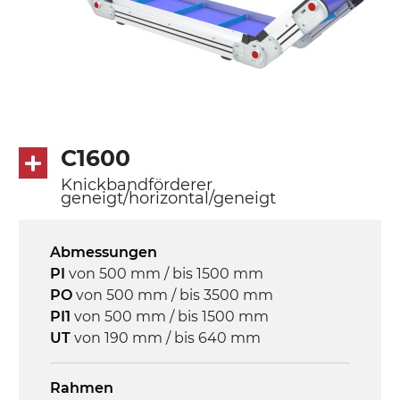
Förderfläche
PU Oberfläche in Mattblau
Rippen aus PU
Antrieb
direkt, Zug (linke Seite), 3-phasiger
Asynchronmotor für Mehrfachspannung
C1600
230/400Vac-50Hz-3Ph
Knickbandförderer
geneigt/horizontal/geneigt
Geschwindigkeit
3,4 m/Minute
Abmessungen
PI
von 500 mm / bis 1500 mm
Steuerung
PO
von 500 mm / bis 3500 mm
On/Off, E-Stopp, Motor-
PI1
von 500 mm / bis 1500 mm
Überlastungsschutz
UT
von 190 mm / bis 640 mm
Rahmen