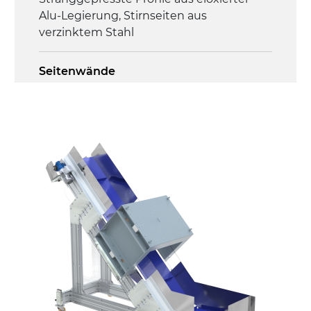
Alu-Legierung, Stirnseiten aus
verzinktem Stahl
Seitenwände
Stranggepresste Profile aus eloxierter
Alu-Legierung
Ständer
ausziehbare Elemente aus verzinktem
Stahl, Beine aus verzinktem Metallrohr,
Stellfüße
Förderfläche
mit Gliedern aus PP Oberfläche blau
Antrieb
direkt, Zug (linke Seite),