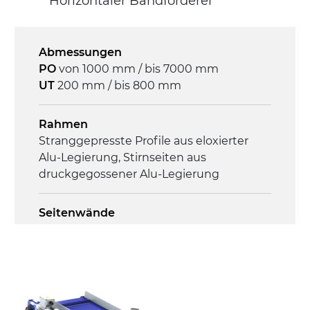
Horizontaler Bandförderer
phasiger Asynchronmotor für
Mehrfachspannung 230/400Vac-50Hz-
3Ph
Abmessungen
PO
von 1000 mm / bis 7000 mm
Geschwindigkeit
UT
200 mm / bis 800 mm
4,6 m/Minute
Rahmen
Steuerung
Stranggepresste Profile aus eloxierter
On/Off, E-Stopp, Motor-
Alu-Legierung, Stirnseiten aus
Überlastungsschutz
druckgegossener Alu-Legierung
Seitenwände
Stranggepresste Profile aus eloxierter
Alu-Legierung
Ständer
ausziehbare Elemente aus