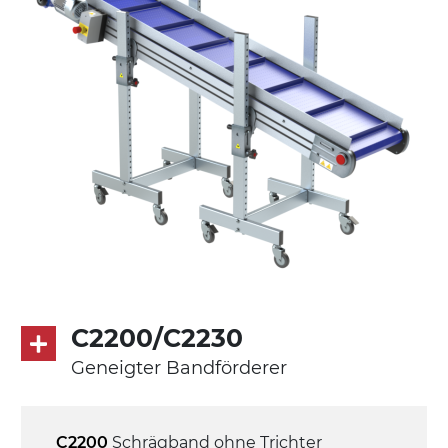
druckgegossener Alu-Legierung, Beine
aus verzinktem Metallrohr, Stellfüße
Förderfläche
mit Gliedern aus PP Oberfläche blau
Antrieb
direkt, Zug (linke Seite),
Untersetzungsgetriebe mit Kupplung, 3-
phasiger Asynchronmotor für
Mehrfachspannung 230/400Vac-50Hz-
C2200/C2230
3Ph
Geneigter Bandförderer
Geschwindigkeit
4,6 m/Minute
C2200
Schrägband ohne Trichter