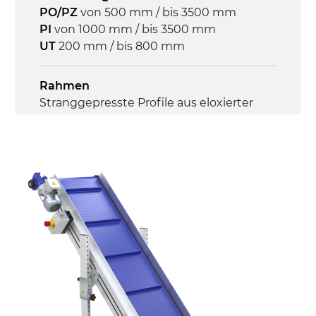
PO/PZ
von 500 mm / bis 3500 mm
Steuerung
PI
von 1000 mm / bis 3500 mm
On/Off, E-Stopp, Motor-
UT
200 mm / bis 800 mm
Überlastungsschutz
Rahmen
Stranggepresste Profile aus eloxierter
Alu-Legierung, Stirnseiten und Gelenke
aus druckgegossener Alu-Legierung
Seitenwände
Stranggepresste Profile aus eloxierter
Alu-Legierung
Ständer
ausziehbare Elemente mit Scharnieren
aus druckgegossener Alu-Legierung,
Beine aus verzinktem Metallrohr,