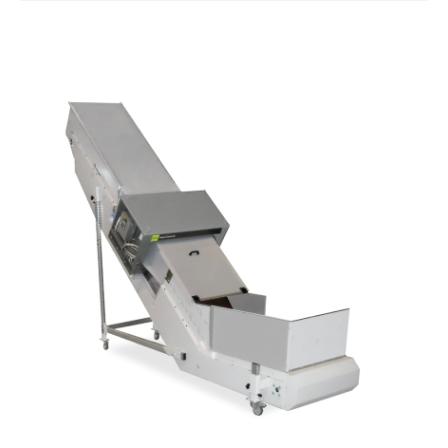
Seitenwände
Stranggepresste Profile aus eloxierter
Alu-Legierung
Ständer
ausziehbare Elemente mit Scharnieren
aus druckgegossener Alu-Legierung,
Beine aus verzinktem Metallrohr,
Schwenkräder mit/ohne Bremse (2+2)
Förderfläche
mit Gliedern aus PP Oberfläche blau
Rippen aus PP
Antrieb
direkt, Zug (linke Seite),
Untersetzungsgetriebe mit Kupplung, 3-