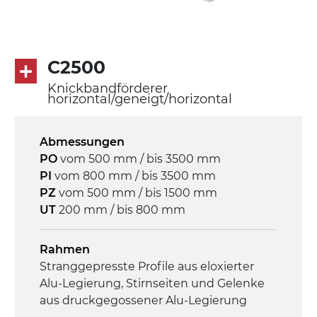
Antrieb
direkt, Zug (linke Seite),
Untersetzungsgetriebe mit Kupplung, 3-
phasiger Asynchronmotor für
C2500
Mehrfachspannung 230/400Vac-50Hz-
3Ph
Knickbandförderer
horizontal/geneigt/horizontal
Geschwindigkeit
4,6 m/Minute
Abmessungen
PO
vom 500 mm / bis 3500 mm
PI
vom 800 mm / bis 3500 mm
Steuerung
PZ
vom 500 mm / bis 1500 mm
On/Off, E-Stopp, Motor-
UT
200 mm / bis 800 mm
Überlastungsschutz
Rahmen
Stranggepresste Profile aus eloxierter
Alu-Legierung, Stirnseiten und Gelenke
aus druckgegossener Alu-Legierung