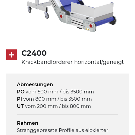
Schwenkräder mit/ohne Bremse (2+2)
Förderfläche
mit Gliedern aus PP Oberfläche blau
Rippen aus PP
Antrieb
C2400
direkt, Zug (linke Seite),
Knickbandförderer horizontal/geneigt
Untersetzungsgetriebe mit Kupplung, 3-
phasiger Asynchronmotor für
Mehrfachspannung 230/400Vac-50Hz-
Abmessungen
3Ph
PO
vom 500 mm / bis 3500 mm
PI
vom 800 mm / bis 3500 mm
Geschwindigkeit
UT
vom 200 mm / bis 800 mm
4,6 m/Minute
Rahmen
Steuerung
Stranggepresste Profile aus eloxierter
On/Off, E-Stopp, Motor-