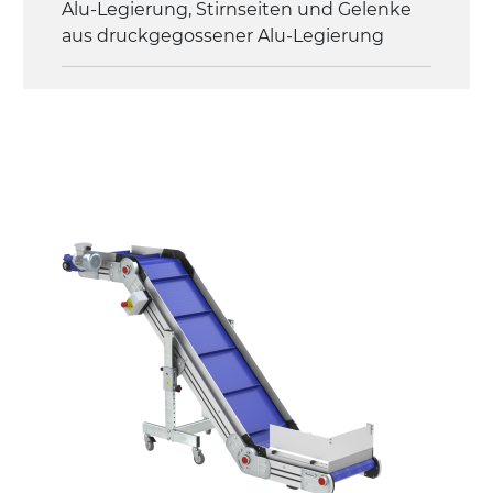
Alu-Legierung, Stirnseiten und Gelenke
Überlastungsschutz
aus druckgegossener Alu-Legierung
Seitenwände
Stranggepresste Profile aus eloxierter
Alu-Legierung
Ständer
ausziehbare Elemente mit Scharnieren
aus druckgegossener Alu-Legierung,
Beine aus verzinktem Metallrohr,
Schwenkräder mit/ohne Bremse (2+2)
Förderfläche
mit Gliedern aus PP Oberfläche blau
Rippen aus PP