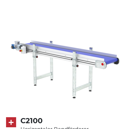
Seitenwände
Stranggepresste Profile aus eloxierter
Alu-Legierung
Ständer
ausziehbare Elemente und Gelenke aus
verzinktem Stahl, (Einstellwinkel 0°-55°)
Beine aus verzinktem Metallrohr,
Schwenkräder mit/ohne Bremse (2+2)
Förderfläche
mit Gliedern aus PP Oberfläche blau
Rippen aus PP
Antrieb
direkt, Zug (linke Seite),
C2100
Untersetzungsgetriebe mit Kupplung, 3-