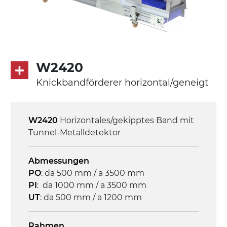
Untersetzungsgetriebe mit Kupplung, 3-
phasiger Asynchronmotor für
Mehrfachspannung 230/400Vac-50Hz-
3Ph
W2420
Geschwindigkeit
Knickbandförderer horizontal/geneigt
4,6 m/Minute
Steuerung
W2420
Horizontales/gekipptes Band mit
On/Off, E-Stopp, Motor-
Tunnel-Metalldetektor
Überlastungsschutz
Abmessungen
PO
: da 500 mm / a 3500 mm
PI
: da 1000 mm / a 3500 mm
UT
: da 500 mm / a 1200 mm
Rahmen