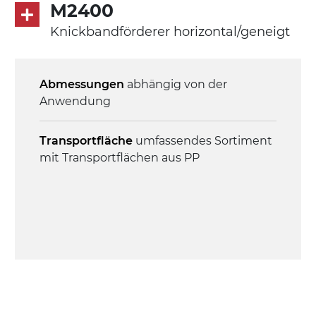
M2400
phasiger Asynchronmotor für
Mehrfachspannung 230/400Vac-50Hz-
Knickbandförderer horizontal/geneigt
3Ph
Abmessungen
abhängig von der
Geschwindigkeit
Anwendung
4,6 m/Minute
Transportfläche
umfassendes Sortiment
Steuerung
mit Transportflächen aus PP
On/Off, E-Stopp, Motor-
Überlastungsschutz