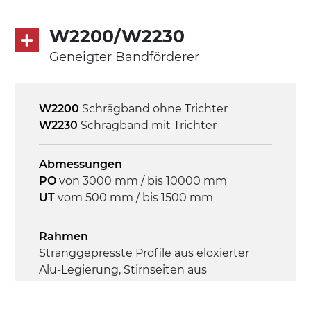
W2200/W2230
Geneigter Bandförderer
Antrieb
direkt, Zug (linke Seite),
Untersetzungsgetriebe mit Kupplung, 3-
W2200
Schrägband ohne Trichter
phasiger Asynchronmotor für
W2230
Schrägband mit Trichter
Mehrfachspannung 230/400Vac-50Hz-
3Ph
Abmessungen
PO
von 3000 mm / bis 10000 mm
Geschwindigkeit
UT
vom 500 mm / bis 1500 mm
4,6 m/Minute
Rahmen
Steuerung
Stranggepresste Profile aus eloxierter
On/Off, E-Stopp, Motor-
Alu-Legierung, Stirnseiten aus
Überlastungsschutz
verzinktem Stahl