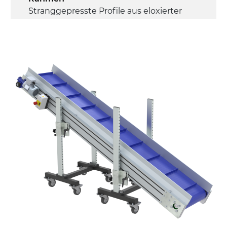
Stranggepresste Profile aus eloxierter
Alu-Legierung, Stirnseiten aus
verzinktem Stahl
Seitenwände
Stranggepresste Profile aus eloxierter
Alu-Legierung
Ständer
ausziehbare Elemente mit Scharnieren
aus druckgegossener Alu-Legierung,
Beine aus verzinktem Metallrohr,
Schwenkräder mit/ohne Bremse (2+2)
Förderfläche
mit Gliedern aus PP Oberfläche blau
Rippen aus PP