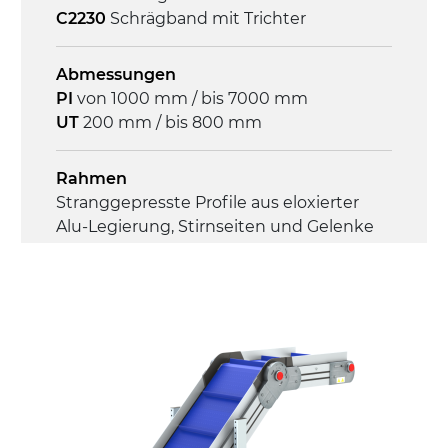
C2230
Schrägband mit Trichter
Steuerung
On/Off, E-Stopp, Motor-
Abmessungen
Überlastungsschutz
PI
von 1000 mm / bis 7000 mm
UT
200 mm / bis 800 mm
Rahmen
Stranggepresste Profile aus eloxierter
Alu-Legierung, Stirnseiten und Gelenke
aus druckgegossener Alu-Legierung
Seitenwände
Stranggepresste Profile aus eloxierter
Alu-Legierung
Ständer
ausziehbare Elemente mit Scharnieren