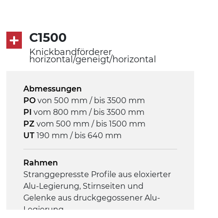
PVC Oberfläche viereckig in Petrolgrün
Antrieb
C1500
direkt, Zug (linke Seite), 3-phasiger
Knickbandförderer
Asynchronmotor für
horizontal/geneigt/horizontal
Mehrfachspannung 230/400Vac-50Hz-
3Ph
Abmessungen
PO
von 500 mm / bis 3500 mm
Geschwindigkeit
PI
vom 800 mm / bis 3500 mm
3,4 m/Minute
PZ
vom 500 mm / bis 1500 mm
UT
190 mm / bis 640 mm
Steuerung
On/Off, E-Stopp, Motor-
Rahmen
Überlastungsschutz
Stranggepresste Profile aus eloxierter
Alu-Legierung, Stirnseiten und
Gelenke aus druckgegossener Alu-
Legierung