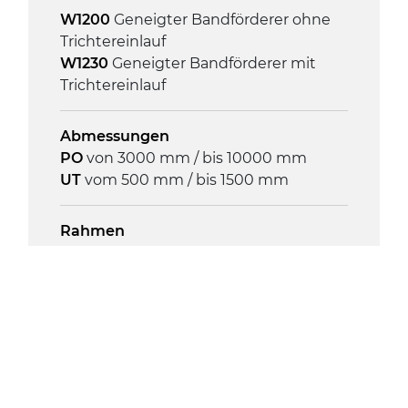
On/Off, E-Stopp, Motor-
W1200
Geneigter Bandförderer ohne
Überlastungsschutz
Trichtereinlauf
W1230
Geneigter Bandförderer mit
Trichtereinlauf
Abmessungen
PO
von 3000 mm / bis 10000 mm
UT
vom 500 mm / bis 1500 mm
Rahmen
Stranggepresste Profile aus eloxierter
Alu-Legierung, Stirnseiten aus
verzinktem Stahl
Seitenwände
Stranggepresste Profile aus eloxierter
Alu-Legierung