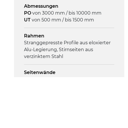
Abmessungen
Geschwindigkeit
PO
von 3000 mm / bis 10000 mm
3,4 m/Minute
UT
von 500 mm / bis 1500 mm
Steuerung
Rahmen
On/Off, E-Stopp, Motor-
Stranggepresste Profile aus eloxierter
Überlastungsschutz
Alu-Legierung, Stirnseiten aus
verzinktem Stahl
Seitenwände
Stranggepresste Profile aus eloxierter
Alu-Legierung
Ständer
ausziehbare Elemente aus
druckgegossener Alu-Legierung, Beine
aus verzinktem Metallrohr, Stellfüße