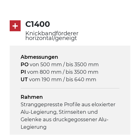
3Ph
Geschwindigkeit
C1400
3,4 m/Minute
Knickbandförderer
horizontal/geneigt
Steuerung
On/Off, E-Stopp, Motor-
Abmessungen
Überlastungsschutz
PO
von 500 mm / bis 3500 mm
PI
vom 800 mm / bis 3500 mm
UT
vom 190 mm / bis 640 mm
Rahmen
Stranggepresste Profile aus eloxierter
Alu-Legierung, Stirnseiten und
Gelenke aus druckgegossener Alu-
Legierung