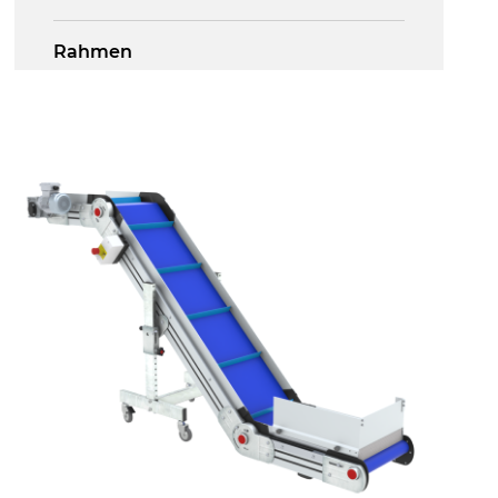
Rahmen
Stranggepresste Profile aus eloxierter
Alu-Legierung, Stirnseiten aus
druckgegossener Alu-Legierung
Seitenwände
Stranggepresste Profile aus eloxierter
Alu-Legierung
Ständer
ausziehbare Elemente mit Scharnieren
aus druckgegossener Alu-Legierung,
Beine aus verzinktem Metallrohr,
Schwenkräder mit/ohne Bremse (2+2)
Förderfläche