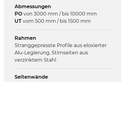
Geschwindigkeit
Abmessungen
4,8 m/Minute
PO
von 3000 mm / bis 10000 mm
UT
vom 500 mm / bis 1500 mm
Steuerung
On/Off, E-Stopp, Motor-
Rahmen
Überlastungsschutz
Stranggepresste Profile aus eloxierter
Alu-Legierung, Stirnseiten aus
verzinktem Stahl
Seitenwände
Stranggepresste Profile aus eloxierter
Alu-Legierung
Ständer
ausziehbare Elemente aus verzinktem
Stahl, Beine aus verzinktem Metallrohr,
Stellfüße