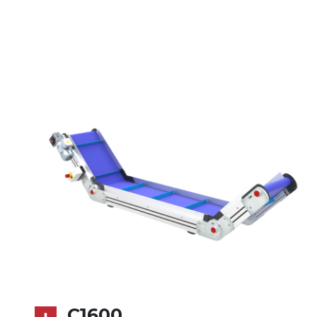
Stranggepresste Profile aus eloxierter
Alu-Legierung, Stirnseiten und
Gelenke aus druckgegossener Alu-
Legierung
Seitenwände
Stranggepresste Profile aus eloxierter
Alu-Legierung
Ständer
ausziehbare Elemente mit Scharnieren
aus druckgegossener Alu-Legierung,
Beine aus verzinktem Metallrohr,
Schwenkräder mit/ohne Bremse (2+2)
Förderfläche
PVC Super Grip in Schwarz
C1600