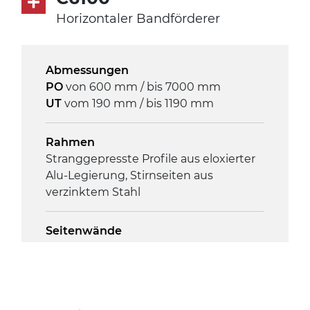
3Ph
Horizontaler Bandförderer
Geschwindigkeit
Abmessungen
3,4 m/Minute
PO
von 600 mm / bis 7000 mm
UT
vom 190 mm / bis 1190 mm
Steuerung
On/Off, E-Stopp, Motor-
Rahmen
Überlastungsschutz
Stranggepresste Profile aus eloxierter
Alu-Legierung, Stirnseiten aus
verzinktem Stahl
Seitenwände
Stranggepresste Profile aus eloxierter
Alu-Legierung
Ständer