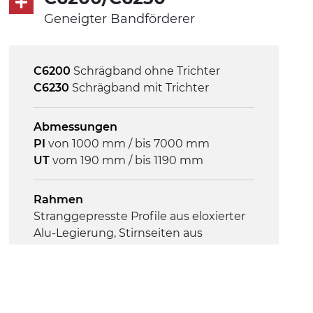
Mehrfachspannung 230/400Vac-50Hz-
Geneigter Bandförderer
3Ph
C6200
Schrägband ohne Trichter
Geschwindigkeit
C6230
Schrägband mit Trichter
3,4 m/Minute
Abmessungen
Steuerung
PI
von 1000 mm / bis 7000 mm
On/Off, E-Stopp, Motor-
UT
vom 190 mm / bis 1190 mm
Überlastungsschutz
Rahmen
Stranggepresste Profile aus eloxierter
Alu-Legierung, Stirnseiten aus
verzinktem Stahl
Seitenwände
Stranggepresste Profile aus eloxierter