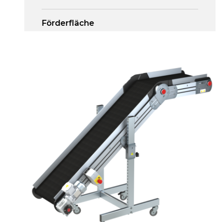
Förderfläche
PU Oberfläche in Mattblau
Antrieb
direkt, Zug (linke Seite), 3-phasiger
Asynchronmotor für
Mehrfachspannung 230/400Vac-50Hz-
3Ph
Geschwindigkeit
4,5 m/Minute