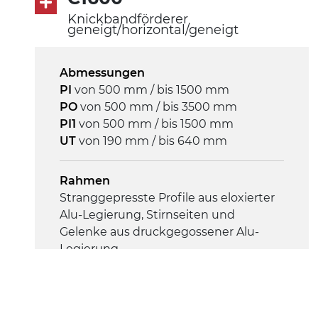
Knickbandförderer
Antrieb
geneigt/horizontal/geneigt
direkt, Zug (linke Seite),
Untersetzungsgetriebe mit Kupplung,
3-phasiger Asynchronmotor für
Abmessungen
Mehrfachspannung 230/400Vac-50Hz-
PI
von 500 mm / bis 1500 mm
3Ph
PO
von 500 mm / bis 3500 mm
PI1
von 500 mm / bis 1500 mm
UT
von 190 mm / bis 640 mm
Geschwindigkeit
3,4 m/Minute
Rahmen
Stranggepresste Profile aus eloxierter
Steuerung
Alu-Legierung, Stirnseiten und
On/Off, E-Stopp, Motor-
Gelenke aus druckgegossener Alu-
Überlastungsschutz
Legierung
Seitenwände
Stranggepresste Profile aus eloxierter