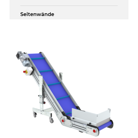
Seitenwände
Stranggepresste Profile aus eloxierter
Alu-Legierung
Ständer
ausziehbare Elemente aus
druckgegossener Alu-Legierung, Beine
aus verzinktem Metallrohr, Stellfüße
Förderfläche
PU Oberfläche in Mattblau
Antrieb
direkt, Zug (linke Seite), 3-phasiger
Asynchronmotor für
Mehrfachspannung 230/400Vac-50Hz-