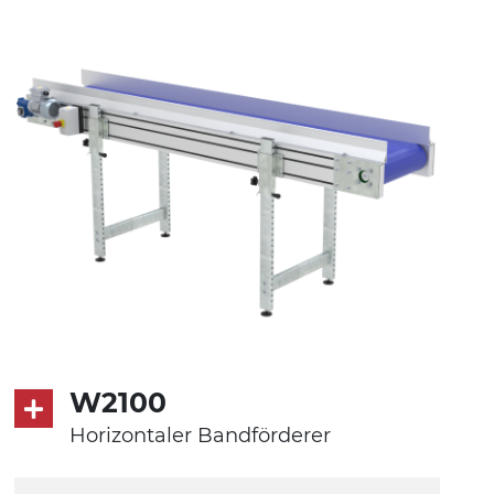
Alu-Legierung
Ständer
ausziehbare Elemente mit Scharnieren
aus druckgegossener Alu-Legierung,
Beine aus verzinktem Metallrohr,
Schwenkräder mit/ohne Bremse (2+2)
Förderfläche
PVC Oberfläche viereckig in Petrolgrün
Antrieb
direkt, Zug (linke Seite), 3-phasiger
Asynchronmotor für
W2100
Mehrfachspannung 230/400Vac-50Hz-
Horizontaler Bandförderer
3Ph