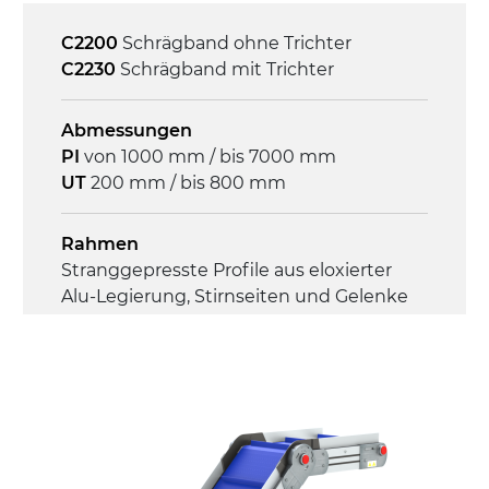
Geschwindigkeit
4,6 m/Minute
C2200
Schrägband ohne Trichter
C2230
Schrägband mit Trichter
Steuerung
On/Off, E-Stopp, Motor-
Abmessungen
Überlastungsschutz
PI
von 1000 mm / bis 7000 mm
UT
200 mm / bis 800 mm
Rahmen
Stranggepresste Profile aus eloxierter
Alu-Legierung, Stirnseiten und Gelenke
aus druckgegossener Alu-Legierung
Seitenwände
Stranggepresste Profile aus eloxierter
Alu-Legierung