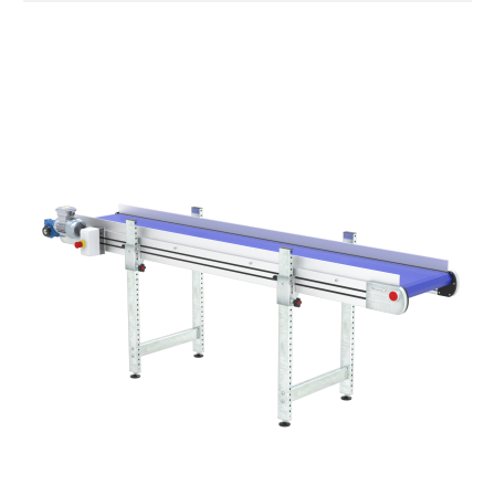
verzinktem Stahl
Seitenwände
Stranggepresste Profile aus eloxierter
Alu-Legierung
Ständer
ausziehbare Elemente mit Scharnieren
aus druckgegossener Alu-Legierung,
Beine aus verzinktem Metallrohr,
Schwenkräder mit/ohne Bremse (2+2)
Förderfläche
PVC Oberfläche viereckig in Petrolgrün
Antrieb
direkt, Zug (linke Seite), 3-phasiger