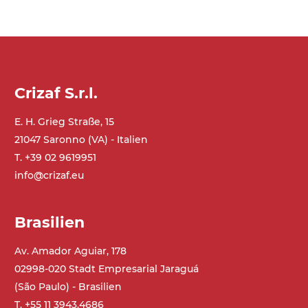
Ständer
ausziehbare Elemente aus
druckgegossener Alu-Legierung, Beine
aus verzinktem Metallrohr, Stellfüße
Crizaf S.r.l.
E. H. Grieg Straße, 15
Förderfläche
21047 Saronno (VA) - Italien
mit Gliedern aus Stahl
T. +39 02 9619951
info@crizaf.eu
Antrieb
direkt, Zug (linke Seite),
Untersetzungsgetriebe mit Kupplung, 3-
Brasilien
phasiger Asynchronmotor für
Mehrfachspannung 230/400Vac-50Hz-
Av. Amador Aguiar, 178
3Ph
02998-020 Stadt Empresarial Jaraguá
(São Paulo) - Brasilien
Geschwindigkeit
T. +55 11 3943.4686