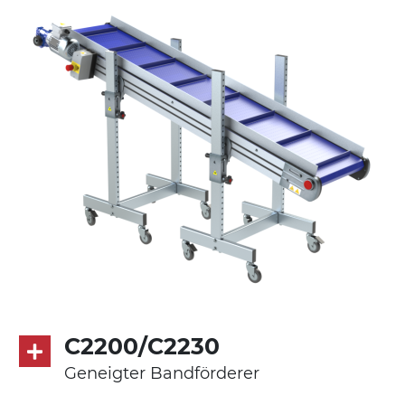
Ständer
ausziehbare Elemente aus
druckgegossener Alu-Legierung, Beine
aus verzinktem Metallrohr, Stellfüße
Förderfläche
mit Gliedern aus PP Oberfläche blau
Antrieb
direkt, Zug (linke Seite),
Untersetzungsgetriebe mit Kupplung, 3-
phasiger Asynchronmotor für
Mehrfachspannung 230/400Vac-50Hz-
C2200/C2230
3Ph
Geneigter Bandförderer