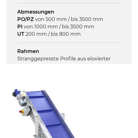
4,6 m/Minute
Abmessungen
PO/PZ
von 500 mm / bis 3500 mm
Steuerung
PI
von 1000 mm / bis 3500 mm
On/Off, E-Stopp, Motor-
UT
200 mm / bis 800 mm
Überlastungsschutz
Rahmen
Stranggepresste Profile aus eloxierter
Alu-Legierung, Stirnseiten und Gelenke
aus druckgegossener Alu-Legierung
Seitenwände
Stranggepresste Profile aus eloxierter
Alu-Legierung
Ständer
ausziehbare Elemente mit Scharnieren
aus druckgegossener Alu-Legierung,