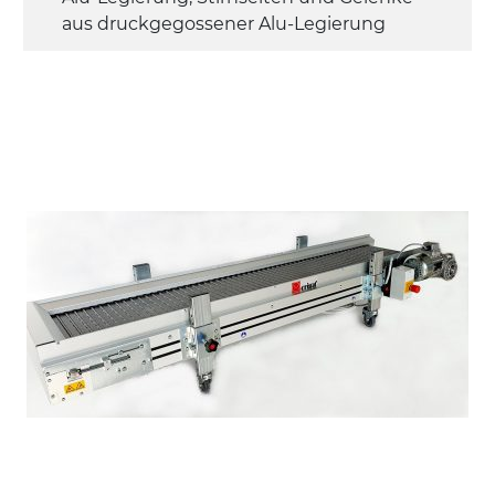
aus druckgegossener Alu-Legierung
Seitenwände
Stranggepresste Profile aus eloxierter
Alu-Legierung
Ständer
ausziehbare Elemente mit Scharnieren
aus druckgegossener Alu-Legierung,
Beine aus verzinktem Metallrohr,
Schwenkräder mit/ohne Bremse (2+2)
Förderfläche
mit Gliedern aus PP Oberfläche blau
Rippen aus PP
Antrieb