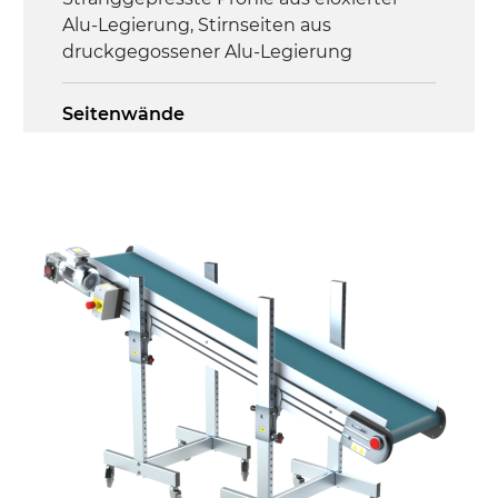
Alu-Legierung, Stirnseiten aus
druckgegossener Alu-Legierung
Seitenwände
Stranggepresste Profile aus eloxierter
Alu-Legierung
Ständer
ausziehbare Elemente aus
druckgegossener Alu-Legierung, Beine
aus verzinktem Metallrohr, Stellfüße
Förderfläche
PU Oberfläche in Mattblau
Antrieb
direkt, Zug (linke Seite), 3-phasiger