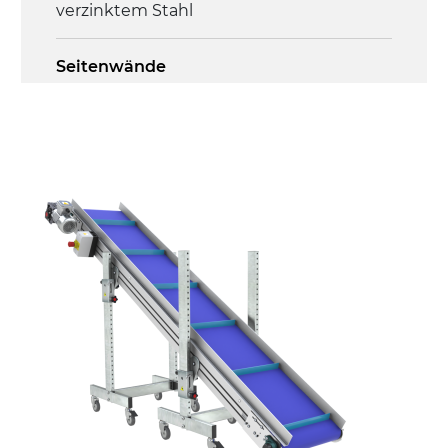
verzinktem Stahl
Seitenwände
Stranggepresste Profile aus eloxierter
Alu-Legierung
Ständer
ausziehbare Elemente aus
druckgegossener Alu-Legierung, Beine
aus verzinktem Metallrohr, Stellfüße
Gurt
PU Oberfläche in Mattblau
Antrieb
direkt, Zug (linke Seite), 3-phasiger
Asynchronmotor für Mehrfachspannung