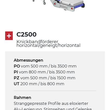
Antrieb
direkt, Zug (linke Seite),
Untersetzungsgetriebe mit Kupplung, 3-
phasiger Asynchronmotor für
C2500
Mehrfachspannung 230/400Vac-50Hz-
3Ph
Knickbandförderer
horizontal/geneigt/horizontal
Geschwindigkeit
4,6 m/Minute
Abmessungen
PO
vom 500 mm / bis 3500 mm
PI
vom 800 mm / bis 3500 mm
Steuerung
PZ
vom 500 mm / bis 1500 mm
On/Off, E-Stopp, Motor-
UT
200 mm / bis 800 mm
Überlastungsschutz
Rahmen
Stranggepresste Profile aus eloxierter
Alu-Legierung, Stirnseiten und Gelenke