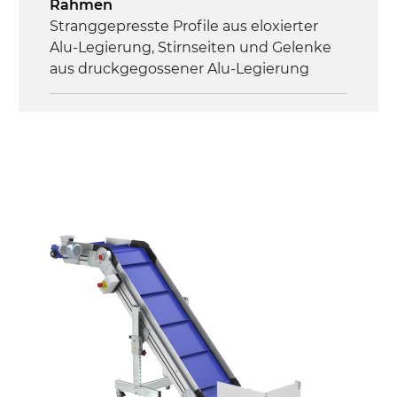
Rahmen
Steuerung
Stranggepresste Profile aus eloxierter
On/Off, E-Stopp, Motor-
Alu-Legierung, Stirnseiten und Gelenke
Überlastungsschutz
aus druckgegossener Alu-Legierung
Seitenwände
Stranggepresste Profile aus eloxierter
Alu-Legierung
Ständer
ausziehbare Elemente mit Scharnieren
aus druckgegossener Alu-Legierung,
Beine aus verzinktem Metallrohr,
Schwenkräder mit/ohne Bremse (2+2)
Förderfläche
mit Gliedern aus PP Oberfläche blau
Rippen aus PP