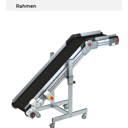
Rahmen
Stranggepresste Profile aus eloxierter
Alu-Legierung, Stirnseiten aus
druckgegossener Alu-Legierung
Seitenwände
Stranggepresste Profile aus eloxierter
Alu-Legierung
Ständer
ausziehbare Elemente mit Scharnieren
aus druckgegossener Alu-Legierung,
Beine aus verzinktem Metallrohr,
Schwenkräder mit/ohne Bremse (2+2)
Förderfläche
PVC Oberfläche viereckig in Petrolgrün