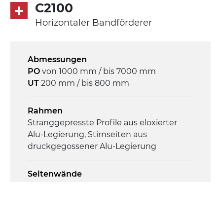
Asynchronmotor für Mehrfachspannung
C2100
230/400Vac-50Hz-3Ph
Horizontaler Bandförderer
Geschwindigkeit
4,8 m/Minute
Abmessungen
PO
von 1000 mm / bis 7000 mm
Steuerung
UT
200 mm / bis 800 mm
On/Off, E-Stopp, Motor-
Überlastungsschutz
Rahmen
Stranggepresste Profile aus eloxierter
Alu-Legierung, Stirnseiten aus
druckgegossener Alu-Legierung
Seitenwände
Stranggepresste Profile aus eloxierter
Alu-Legierung