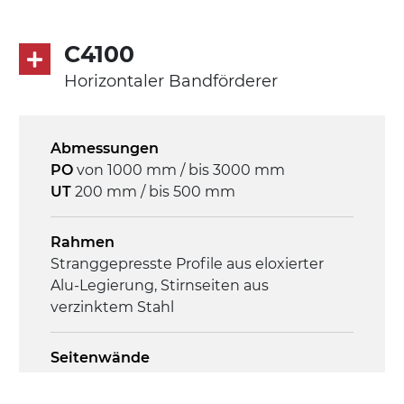
direkt, Zug (linke Seite),
Untersetzungsgetriebe mit Kupplung, 3-
C4100
phasiger Asynchronmotor für
Mehrfachspannung 230/400Vac-50Hz-
Horizontaler Bandförderer
3Ph
Abmessungen
Geschwindigkeit
PO
von 1000 mm / bis 3000 mm
4,6 m/Minute
UT
200 mm / bis 500 mm
Steuerung
Rahmen
On/Off, E-Stopp, Motor-
Stranggepresste Profile aus eloxierter
Überlastungsschutz
Alu-Legierung, Stirnseiten aus
verzinktem Stahl
Seitenwände
Stranggepresste Profile aus eloxierter
Alu-Legierung