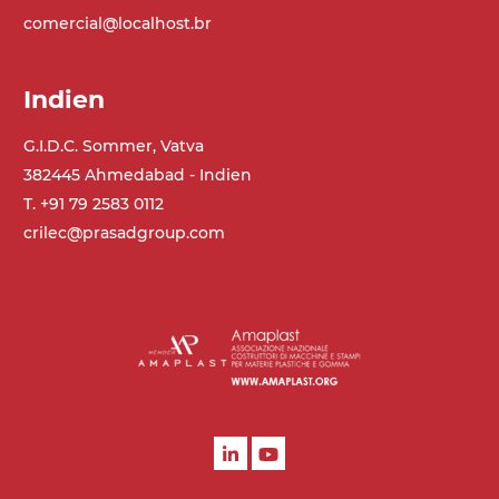
3,4 m/Minute
comercial@localhost.br
Steuerung
Indien
On/Off, E-Stopp, Motor-
Überlastungsschutz
G.I.D.C. Sommer, Vatva
382445 Ahmedabad - Indien
T. +91 79 2583 0112
crilec@prasadgroup.com