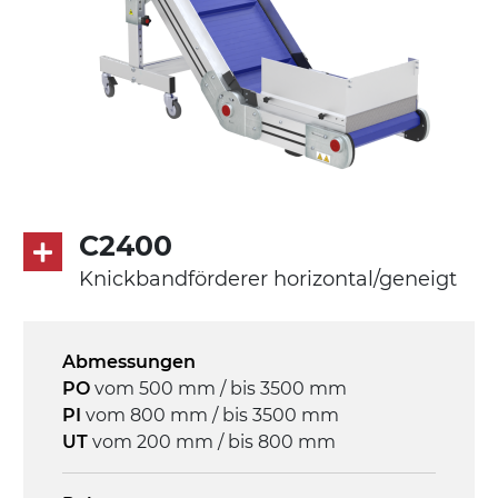
Beine aus verzinktem Metallrohr,
Schwenkräder mit/ohne Bremse (2+2)
Förderfläche
mit Gliedern aus PP Oberfläche blau
Rippen aus PP
Antrieb
C2400
direkt, Zug (linke Seite),
Knickbandförderer horizontal/geneigt
Untersetzungsgetriebe mit Kupplung, 3-
phasiger Asynchronmotor für
Mehrfachspannung 230/400Vac-50Hz-
Abmessungen
3Ph
PO
vom 500 mm / bis 3500 mm
PI
vom 800 mm / bis 3500 mm
Geschwindigkeit
UT
vom 200 mm / bis 800 mm
4,6 m/Minute