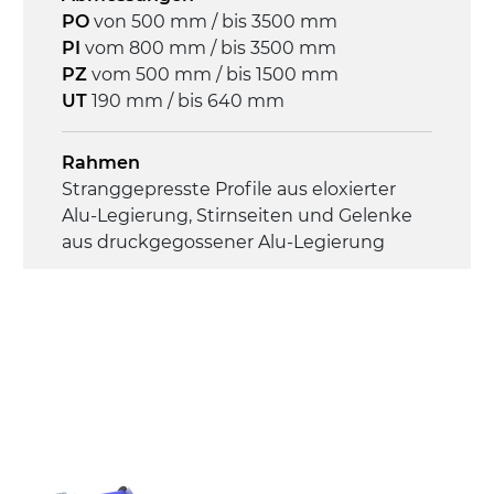
Steuerung
PO
von 500 mm / bis 3500 mm
On/Off, E-Stopp, Motor-
PI
vom 800 mm / bis 3500 mm
Überlastungsschutz
PZ
vom 500 mm / bis 1500 mm
UT
190 mm / bis 640 mm
Rahmen
Stranggepresste Profile aus eloxierter
Alu-Legierung, Stirnseiten und Gelenke
aus druckgegossener Alu-Legierung
Seitenwände
Stranggepresste Profile aus eloxierter
Alu-Legierung
Ständer
ausziehbare Elemente mit Scharnieren
aus druckgegossener Alu-Legierung,