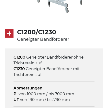
Asynchronmotor für Mehrfachspannung
230/400Vac-50Hz-3Ph
Geschwindigkeit
3,4 m/Minute
C1200/C1230
Geneigter Bandförderer
Steuerung
On/Off, E-Stopp, Motor-
Überlastungsschutz
C1200
Geneigter Bandförderer ohne
Trichtereinlauf
C1230
Geneigter Bandförderer mit
Trichtereinlauf
Abmessungen
PI
von 1000 mm / bis 7000 mm
UT
von 190 mm / bis 790 mm