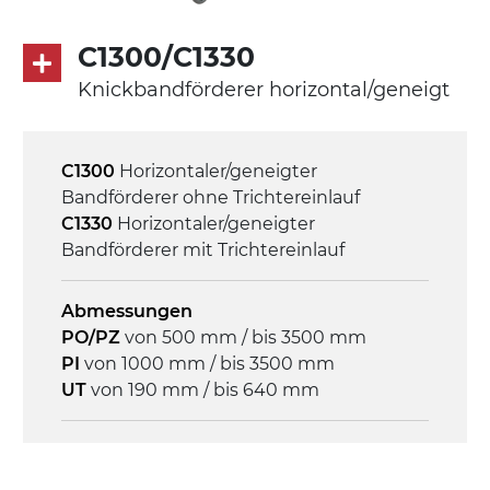
Antrieb
C1300/C1330
direkt, Zug (linke Seite), 3-phasiger
Knickbandförderer horizontal/geneigt
Asynchronmotor für Mehrfachspannung
230/400Vac-50Hz-3Ph
C1300
Horizontaler/geneigter
Geschwindigkeit
Bandförderer ohne Trichtereinlauf
3,4 m/Minute
C1330
Horizontaler/geneigter
Bandförderer mit Trichtereinlauf
Steuerung
On/Off, E-Stopp, Motor-
Abmessungen
Überlastungsschutz
PO/PZ
von 500 mm / bis 3500 mm
PI
von 1000 mm / bis 3500 mm
UT
von 190 mm / bis 640 mm
Rahmen
Stranggepresste Profile aus eloxierter