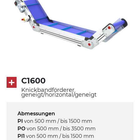
Beine aus verzinktem Metallrohr,
Schwenkräder mit/ohne Bremse (2+2)
Förderfläche
PU Oberfläche in Mattblau
Rippen aus PU
Antrieb
direkt, Zug (linke Seite), 3-phasiger
Asynchronmotor für Mehrfachspannung
C1600
230/400Vac-50Hz-3Ph
Knickbandförderer
geneigt/horizontal/geneigt
Geschwindigkeit
3,4 m/Minute
Abmessungen
PI
von 500 mm / bis 1500 mm
Steuerung
PO
von 500 mm / bis 3500 mm
On/Off, E-Stopp, Motor-
PI1
von 500 mm / bis 1500 mm
Überlastungsschutz