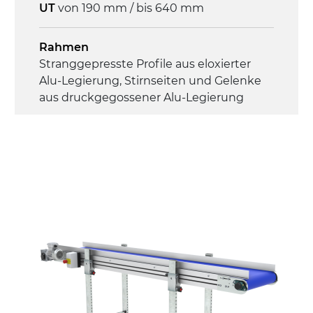
UT
von 190 mm / bis 640 mm
Rahmen
Stranggepresste Profile aus eloxierter
Alu-Legierung, Stirnseiten und Gelenke
aus druckgegossener Alu-Legierung
Seitenwände
Stranggepresste Profile aus eloxierter
Alu-Legierung
Ständer
ausziehbare Elemente mit Scharnieren
aus druckgegossener Alu-Legierung,
Beine aus verzinktem Metallrohr,
Schwenkräder mit/ohne Bremse (2+2)