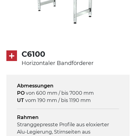
Förderfläche
PU Oberfläche in Mattblau
Rippen aus PU
Antrieb
direkt, Zug (linke Seite), 3-phasiger
Asynchronmotor für Mehrfachspannung
C6100
230/400Vac-50Hz-3Ph
Horizontaler Bandförderer
Geschwindigkeit
3,4 m/Minute
Abmessungen
PO
von 600 mm / bis 7000 mm
Steuerung
UT
vom 190 mm / bis 1190 mm
On/Off, E-Stopp, Motor-
Überlastungsschutz
Rahmen
Stranggepresste Profile aus eloxierter
Alu-Legierung, Stirnseiten aus