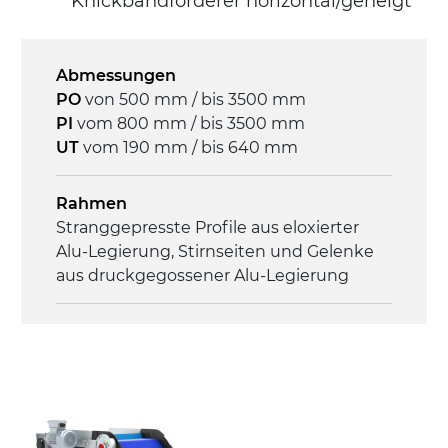
Knickbandförderer horizontal/geneigt
direkt, Zug (linke Seite),
Untersetzungsgetriebe mit Kupplung, 3-
phasiger Asynchronmotor für
Abmessungen
Mehrfachspannung 230/400Vac-50Hz-
PO
von 500 mm / bis 3500 mm
3Ph
PI
vom 800 mm / bis 3500 mm
UT
vom 190 mm / bis 640 mm
Geschwindigkeit
3,4 m/Minute
Rahmen
Stranggepresste Profile aus eloxierter
Steuerung
Alu-Legierung, Stirnseiten und Gelenke
On/Off, E-Stopp, Motor-
aus druckgegossener Alu-Legierung
Überlastungsschutz
Seitenwände
Stranggepresste Profile aus eloxierter
Alu-Legierung
Ständer