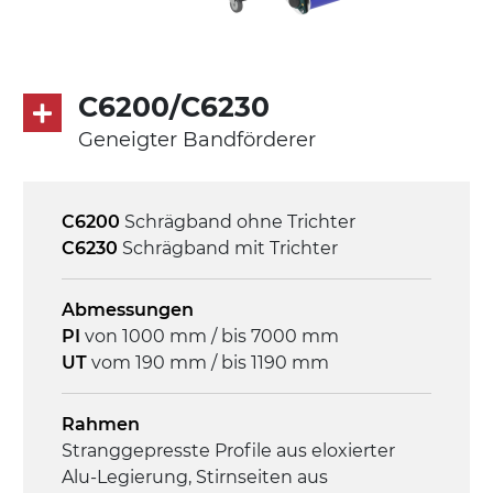
230/400Vac-50Hz-3Ph
Geschwindigkeit
4,8 m/Minute
C6200/C6230
Geneigter Bandförderer
Steuerung
On/Off, E-Stopp, Motor-
Überlastungsschutz
C6200
Schrägband ohne Trichter
C6230
Schrägband mit Trichter
Abmessungen
PI
von 1000 mm / bis 7000 mm
UT
vom 190 mm / bis 1190 mm
Rahmen
Stranggepresste Profile aus eloxierter
Alu-Legierung, Stirnseiten aus