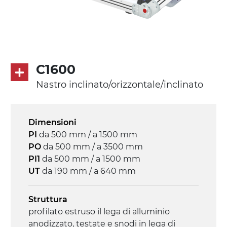
profili di trasporto in PU
Trasmissione
diretta in traino (lato sinistro), motore
asincrono trifase multi tensione
C1600
230/400Vac-50Hz-3F
Nastro inclinato/orizzontale/inclinato
Velocità
3.4 m/minuto
Dimensioni
PI
da 500 mm / a 1500 mm
Controllo
PO
da 500 mm / a 3500 mm
on/off, E-Stop, protezione termica motore
PI1
da 500 mm / a 1500 mm
UT
da 190 mm / a 640 mm
Struttura
profilato estruso il lega di alluminio
anodizzato, testate e snodi in lega di