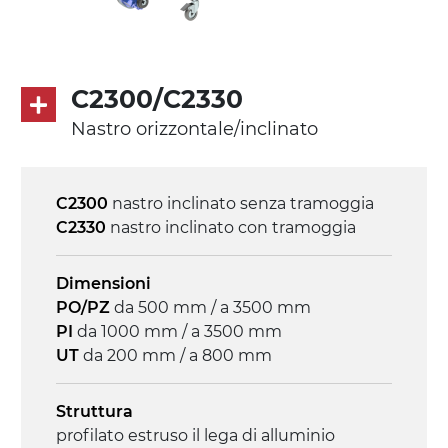
profili di trasporto in PP
Trasmissione
diretta in traino (lato sinistro), riduttore
C2300/C2330
con frizione, motore asincrono trifase
Nastro orizzontale/inclinato
multi tensione 230/400Vac-50Hz-3F
Velocità
C2300
nastro inclinato senza tramoggia
4.6 m/minuto
C2330
nastro inclinato con tramoggia
Controllo
Dimensioni
on/off, E-Stop, protezione termica motore
PO/PZ
da 500 mm / a 3500 mm
PI
da 1000 mm / a 3500 mm
UT
da 200 mm / a 800 mm
Struttura
profilato estruso il lega di alluminio