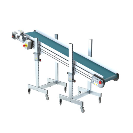
profilato estruso in lega di alluminio
anodizzato
Supporti di sostegno
cannocchiali in lega di alluminio
pressofuso, gambe in tubolare in metallo
zincato, piedini di livellamento
Tappeto
PU superficie blue opaco
Trasmissione
diretta in traino (lato sinistro), motore
asincrono trifase multi tensione
230/400Vac-50Hz-3F
Velocità
3.4 m/minuto