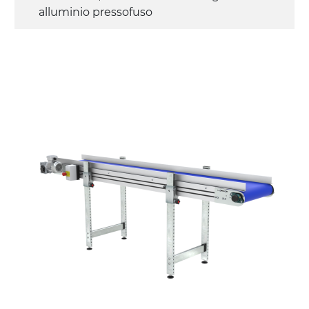
alluminio pressofuso
Sponde
profilato estruso in lega di alluminio
anodizzato
Supporti di sostegno
cannocchiali con cerniere in lega di
alluminio pressofuso, gambe in tubolare
in metallo zincato, ruote pivottanti
con/senza freno (2+2)
Tappeto
PU superficie blue opaco
profili di trasporto in PU
Trasmissione