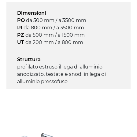
Dimensioni
Controllo
PO
da 500 mm / a 3500 mm
on/off, E-Stop, protezione termica motore
PI
da 800 mm / a 3500 mm
PZ
da 500 mm / a 1500 mm
UT
da 200 mm / a 800 mm
Struttura
profilato estruso il lega di alluminio
anodizzato, testate e snodi in lega di
alluminio pressofuso
Sponde
profilato estruso in lega di alluminio
anodizzato
Supporti di sostegno