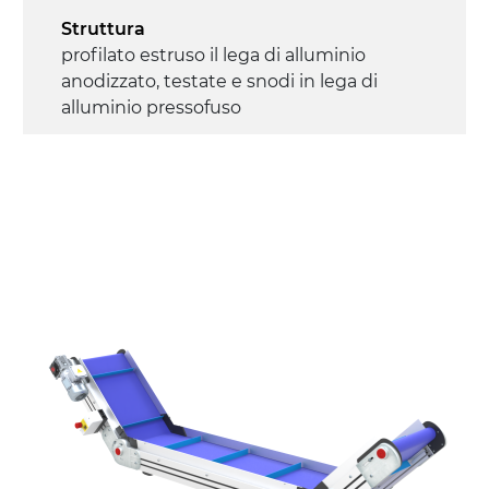
Struttura
profilato estruso il lega di alluminio
anodizzato, testate e snodi in lega di
alluminio pressofuso
Sponde
profilato estruso in lega di alluminio
anodizzato
Supporti di sostegno
cannocchiali con cerniere in lega di
alluminio pressofuso, gambe in tubolare
in metallo zincato, ruote pivottanti
con/senza freno (2+2)
Tappeto
PU superficie blue opaco