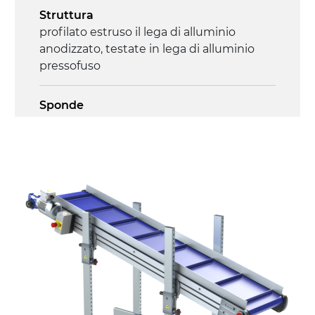
Struttura
profilato estruso il lega di alluminio
anodizzato, testate in lega di alluminio
pressofuso
Sponde
profilato estruso in lega di alluminio
anodizzato
Supporti di sostegno
cannocchiali in lega di alluminio
pressofuso, gambe in tubolare in metallo
zincato, piedini di livellamento
Tappeto
modulare PP superficie blue