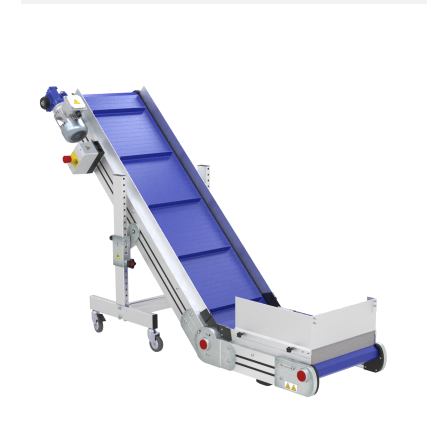
anodizzato, testate e snodi in lega di
alluminio pressofuso
Sponde
profilato estruso in lega di alluminio
anodizzato
Supporti di sostegno
cannocchiali con cerniere in lega di
alluminio pressofuso, gambe in tubolare
in metallo zincato, ruote pivottanti
con/senza freno (2+2)
Tappeto
modulare PP superficie blue
profili di trasporto in PP