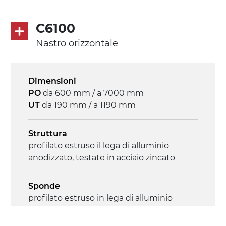
diretta in traino (lato sinistro), motore
asincrono trifase multi tensione
C6100
230/400Vac-50Hz-3F
Nastro orizzontale
Velocità
3.4 m/minuto
Dimensioni
PO
da 600 mm / a 7000 mm
Controllo
UT
da 190 mm / a 1190 mm
on/off, E-Stop, protezione termica motore
Struttura
profilato estruso il lega di alluminio
anodizzato, testate in acciaio zincato
Sponde
profilato estruso in lega di alluminio
anodizzato