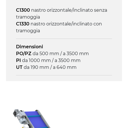
Velocità
C1300
nastro orizzontale/inclinato senza
3.4 m/minuto
tramoggia
C1330
nastro orizzontale/inclinato con
Controllo
tramoggia
on/off, E-Stop, protezione termica motore
Dimensioni
PO/PZ
da 500 mm / a 3500 mm
PI
da 1000 mm / a 3500 mm
UT
da 190 mm / a 640 mm
Struttura
profilato estruso il lega di alluminio
anodizzato, testate e snodi in lega di
alluminio pressofuso
Sponde
profilato estruso in lega di alluminio