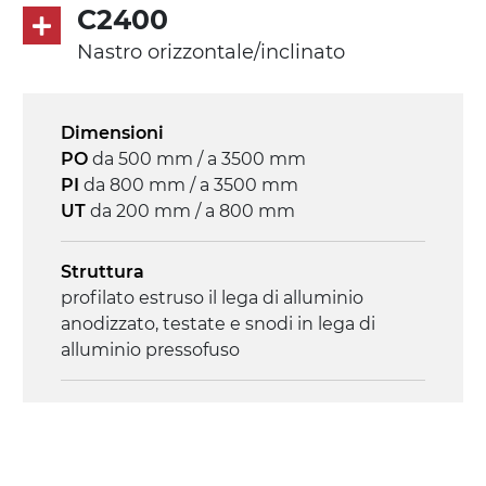
Trasmissione
C2400
diretta in traino (lato sinistro), riduttore
Nastro orizzontale/inclinato
con frizione, motore asincrono trifase
multi tensione 230/400Vac-50Hz-3F
Dimensioni
Velocità
PO
da 500 mm / a 3500 mm
4.6 m/minuto
PI
da 800 mm / a 3500 mm
UT
da 200 mm / a 800 mm
Controllo
on/off, E-Stop, protezione termica motore
Struttura
profilato estruso il lega di alluminio
anodizzato, testate e snodi in lega di
alluminio pressofuso
Sponde
profilato estruso in lega di alluminio
anodizzato