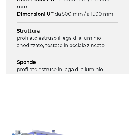
mm
Controllo
Dimensioni UT
da 500 mm / a 1500 mm
on/off, E-Stop, protezione termica motore
Struttura
profilato estruso il lega di alluminio
anodizzato, testate in acciaio zincato
Sponde
profilato estruso in lega di alluminio
anodizzato
Supporti di sostegno
cannocchiali in lega di alluminio
pressofuso, gambe in tubolare in metallo
zincato, piedini di livellamento
Tappeto