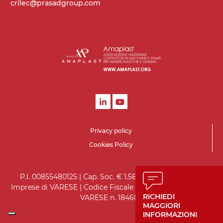
crilec@prasadgroup.com
Privacy policy
Cookies Policy
P.I. 00855480125 | Cap. Soc. € 1.560.000 i.v. | Registro
Imprese di VARESE | Codice Fiscale 05970930151 | R.E.A. di
RICHIEDI
VARESE n. 184602
MAGGIORI
INFORMAZIONI