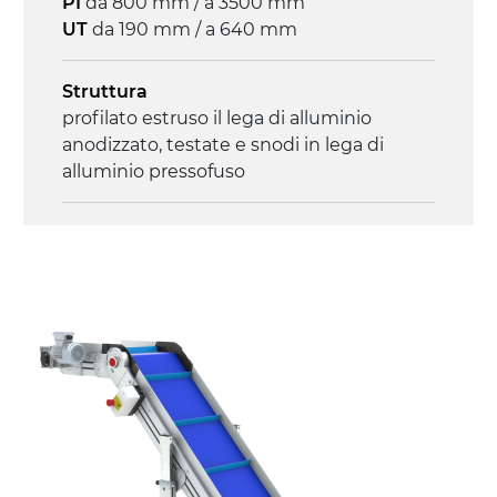
PI
da 800 mm / a 3500 mm
3.4 m/minuto
UT
da 190 mm / a 640 mm
Controllo
Struttura
on/off, E-Stop, protezione termica motore
profilato estruso il lega di alluminio
anodizzato, testate e snodi in lega di
alluminio pressofuso
Sponde
profilato estruso in lega di alluminio
anodizzato
Supporti di sostegno
cannocchiali con cerniere in lega di
alluminio pressofuso, gambe in tubolare
in metallo zincato, ruote pivottanti
con/senza freno (2+2)