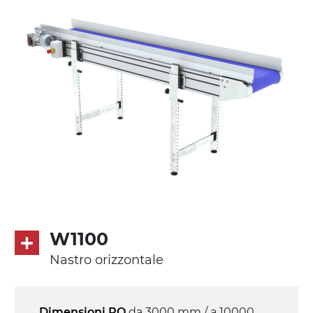
Supporti di sostegno
cannocchiali con cerniere in lega di
alluminio pressofuso, gambe in tubolare
in metallo zincato, ruote pivottanti
con/senza freno (2+2)
Tappeto
PVC superficie quadrangolare verde
petrolio
Trasmissione
diretta in traino (lato sinistro), motore
asincrono trifase multi tensione
W1100
230/400Vac-50Hz-3F
Nastro orizzontale
Velocità
4.8 m/minuto
Dimensioni PO
da 3000 mm / a 10000