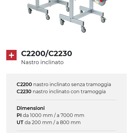
Trasmissione
diretta in traino (lato sinistro), riduttore
con frizione, motore asincrono trifase
multi tensione 230/400Vac-50Hz-3F
C2200/C2230
Velocità
Nastro inclinato
4.6 m/minuto
Controllo
C2200
nastro inclinato senza tramoggia
on/off, E-Stop, protezione termica motore
C2230
nastro inclinato con tramoggia
Dimensioni
PI
da 1000 mm / a 7000 mm
UT
da 200 mm / a 800 mm