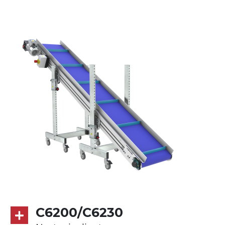
Supporti di sostegno
cannocchiali in lega di alluminio
pressofuso, gambe in tubolare in metallo
zincato, piedini di livellamento
Tappeto
PU superficie blue opaco RAL 5002
Trasmissione
diretta in traino (lato sinistro), motore
asincrono trifase multi tensione
230/400Vac-50Hz-3F
Velocità
4.8 m/minuto
C6200/C6230
Controllo