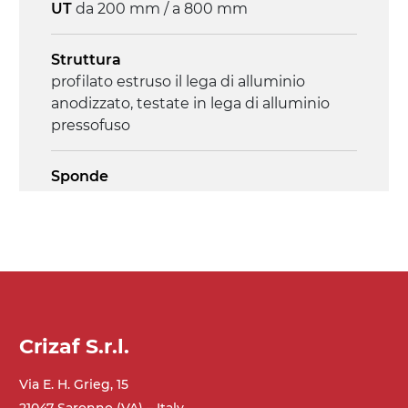
UT
da 200 mm / a 800 mm
on/off, E-Stop, protezione termica motore
Struttura
profilato estruso il lega di alluminio
anodizzato, testate in lega di alluminio
pressofuso
Sponde
profilato estruso in lega di alluminio
anodizzato
Supporti di sostegno
cannocchiali in lega di alluminio
pressofuso
gambe in tubolare in metallo zincato
Crizaf S.r.l.
piedini di livellamento
Via E. H. Grieg, 15