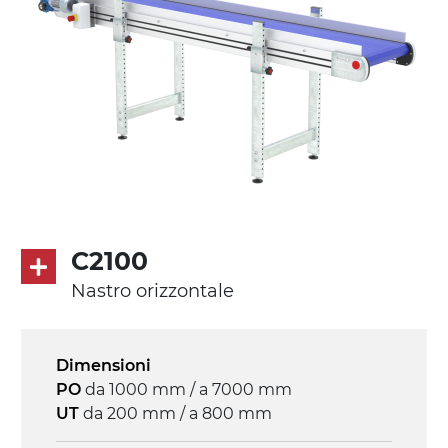
PU superficie blue opaco
Trasmissione
diretta in traino (lato sinistro), motore
asincrono trifase multi tensione
230/400Vac-50Hz-3F
Velocità
4.8 m/minuto
C2100
Controllo
Nastro orizzontale
on/off, E-Stop, protezione termica motore
Dimensioni
PO
da 1000 mm / a 7000 mm
UT
da 200 mm / a 800 mm