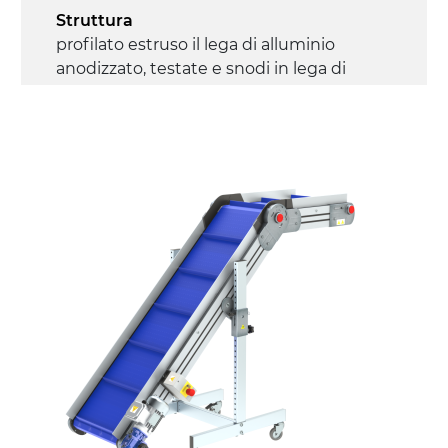
Struttura
profilato estruso il lega di alluminio
anodizzato, testate e snodi in lega di
alluminio pressofuso
Sponde
profilato estruso in lega di alluminio
anodizzato
Supporti di sostegno
cannocchiali con cerniere in lega di
alluminio pressofuso, gambe in tubolare
in metallo zincato, ruote pivottanti
con/senza freno (2+2)
Tappeto
modulare PP superficie blue