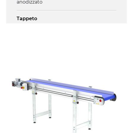
anodizzato
Tappeto
PU superficie blue opaco
Trasmissione
diretta in traino (lato sinistro), motore
asincrono trifase multi tensione
230/400Vac-50Hz-3F
Velocità
4.5 m/minuto