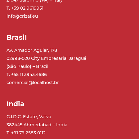
21047 Saronno (VA) – Italy
Tappeto
PP superficie goffrata grigio RAL7035
T. +39 02 9619951
(FDA) con sponde integrate nel tappeto
info@crizaf.eu
Trasmissione
Brasil
diretta in traino (lato sinistro), riduttore
con frizione, motore asincrono trifase
Av. Amador Aguiar, 178
multi tensione 230/400Vac-50Hz-3F
02998-020 City Empresarial Jaraguá
(São Paulo) – Brazil
Velocità
T. +55 11 3943.4686
4 m/minuto
comercial@localhost.br
Controllo
India
on/off, E-Stop, protezione termica motore
G.I.D.C. Estate, Vatva
382445 Ahmedabad – India
T. +91 79 2583 0112