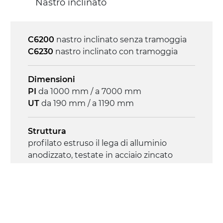
Nastro inclinato
on/off, E-Stop, protezione termica motore
C6200
nastro inclinato senza tramoggia
C6230
nastro inclinato con tramoggia
Dimensioni
PI
da 1000 mm / a 7000 mm
UT
da 190 mm / a 1190 mm
Struttura
profilato estruso il lega di alluminio
anodizzato, testate in acciaio zincato
Sponde
profilato estruso in lega di alluminio
anodizzato