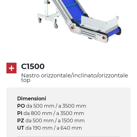
Tappeto
PU superficie blue opaco
profili di trasporto in PU
Trasmissione
diretta in traino (lato sinistro), motore
asincrono trifase multi tensione
230/400Vac-50Hz-3F
C1500
Nastro orizzontale/inclinato/orizzontale
Velocità
top
3.4 m/minuto
Dimensioni
Controllo
PO
da 500 mm / a 3500 mm
on/off, E-Stop, protezione termica motore
PI
da 800 mm / a 3500 mm
PZ
da 500 mm / a 1500 mm
UT
da 190 mm / a 640 mm