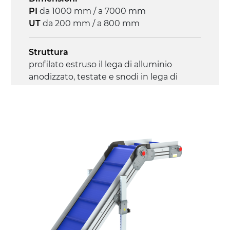
PI
da 1000 mm / a 7000 mm
UT
da 200 mm / a 800 mm
Struttura
profilato estruso il lega di alluminio
anodizzato, testate e snodi in lega di
alluminio pressofuso
Sponde
profilato estruso in lega di alluminio
anodizzato
Supporti di sostegno
cannocchiali con cerniere in lega di
alluminio pressofuso, gambe in tubolare
in metallo zincato, ruote pivottanti
con/senza freno (2+2)