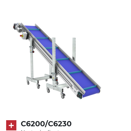
Supporti di sostegno
cannocchiali in lega di alluminio
pressofuso, gambe in tubolare in metallo
zincato, piedini di livellamento
Tappeto
PU superficie blue opaco RAL 5002
Trasmissione
diretta in traino (lato sinistro), motore
asincrono trifase multi tensione
230/400Vac-50Hz-3F
Velocità
4.8 m/minuto
C6200/C6230
Controllo