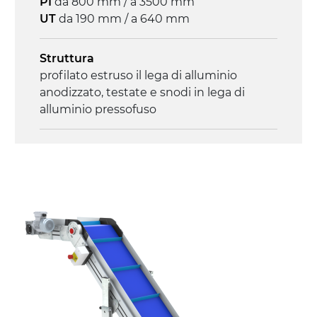
PI
da 800 mm / a 3500 mm
3.4 m/minuto
UT
da 190 mm / a 640 mm
Controllo
Struttura
on/off, E-Stop, protezione termica motore
profilato estruso il lega di alluminio
anodizzato, testate e snodi in lega di
alluminio pressofuso
Sponde
profilato estruso in lega di alluminio
anodizzato
Supporti di sostegno
cannocchiali con cerniere in lega di
alluminio pressofuso, gambe in tubolare
in metallo zincato, ruote pivottanti
con/senza freno (2+2)