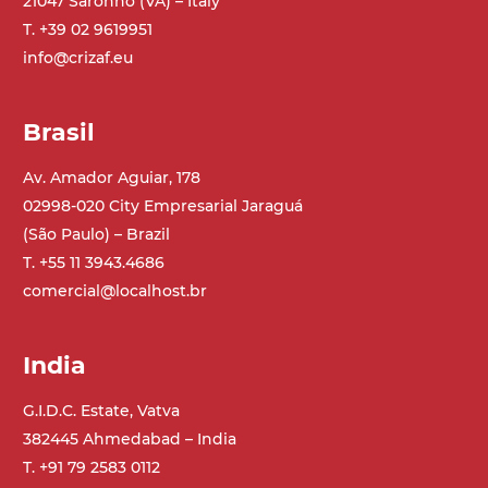
21047 Saronno (VA) – Italy
Tappeto
T. +39 02 9619951
PP superficie goffrata grigio RAL7035
info@crizaf.eu
(FDA) con sponde integrate nel tappeto
profili di trasporto in PU
Brasil
Trasmissione
Av. Amador Aguiar, 178
diretta in traino (lato sinistro), riduttore
02998-020 City Empresarial Jaraguá
con frizione, motore asincrono trifase
(São Paulo) – Brazil
multi tensione 230/400Vac-50Hz-3F
T. +55 11 3943.4686
comercial@localhost.br
Velocità
4 m/minuto
India
Controllo
G.I.D.C. Estate, Vatva
on/off, E-Stop, protezione termica motore
382445 Ahmedabad – India
T. +91 79 2583 0112