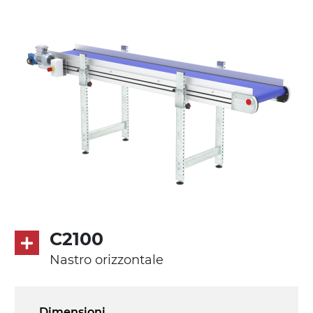
Supporti di sostegno
cannocchiali con cerniere in lega di
alluminio pressofuso, gambe in tubolare
in metallo zincato, ruote pivottanti
con/senza freno (2+2)
Tappeto
PVC superficie quadrangolare verde
petrolio
Trasmissione
diretta in traino (lato sinistro), motore
asincrono trifase multi tensione
C2100
230/400Vac-50Hz-3F
Nastro orizzontale
Velocità
4.8 m/minuto
Dimensioni