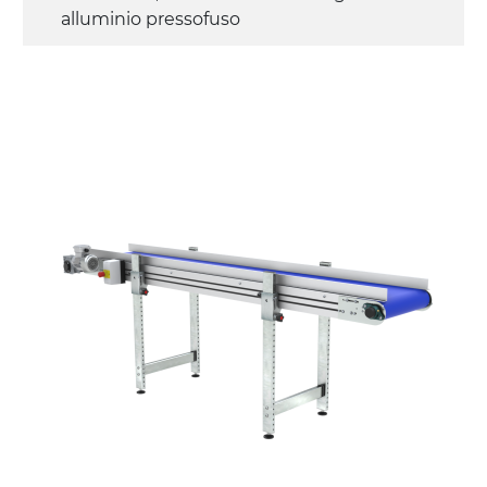
alluminio pressofuso
Sponde
profilato estruso in lega di alluminio
anodizzato
Supporti di sostegno
cannocchiali con cerniere in lega di
alluminio pressofuso, gambe in tubolare
in metallo zincato, ruote pivottanti
con/senza freno (2+2)
Tappeto
PU superficie blue opaco
profili di trasporto in PU
Trasmissione