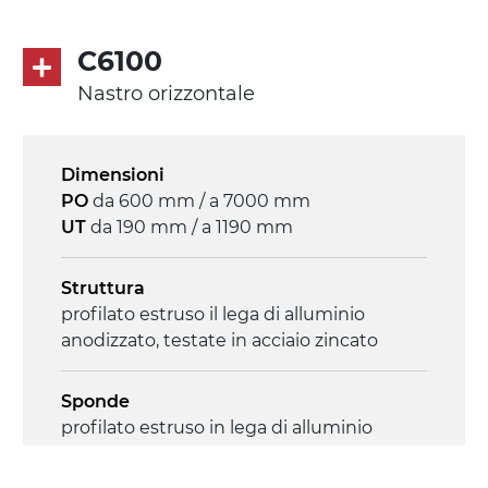
diretta in traino (lato sinistro), motore
asincrono trifase multi tensione
C6100
230/400Vac-50Hz-3F
Nastro orizzontale
Velocità
3.4 m/minuto
Dimensioni
PO
da 600 mm / a 7000 mm
Controllo
UT
da 190 mm / a 1190 mm
on/off, E-Stop, protezione termica motore
Struttura
profilato estruso il lega di alluminio
anodizzato, testate in acciaio zincato
Sponde
profilato estruso in lega di alluminio
anodizzato