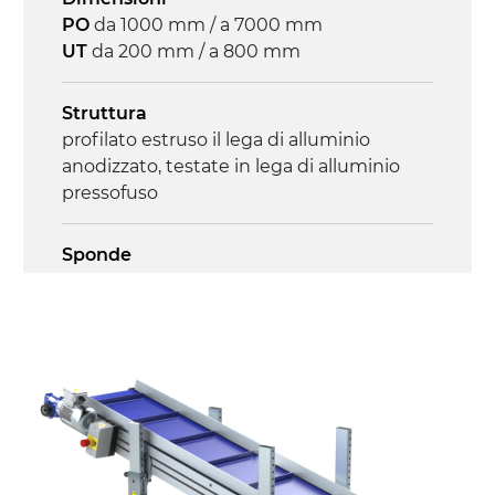
PO
da 1000 mm / a 7000 mm
Controllo
UT
da 200 mm / a 800 mm
on/off, E-Stop, protezione termica motore
Struttura
profilato estruso il lega di alluminio
anodizzato, testate in lega di alluminio
pressofuso
Sponde
profilato estruso in lega di alluminio
anodizzato
Supporti di sostegno
cannocchiali in lega di alluminio
pressofuso, gambe in tubolare in metallo
zincato, piedini di livellamento