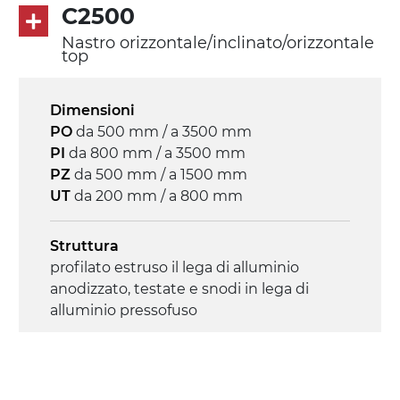
C2500
Nastro orizzontale/inclinato/orizzontale
Velocità
top
4.6 m/minuto
Dimensioni
Controllo
PO
da 500 mm / a 3500 mm
on/off, E-Stop, protezione termica motore
PI
da 800 mm / a 3500 mm
PZ
da 500 mm / a 1500 mm
UT
da 200 mm / a 800 mm
Struttura
profilato estruso il lega di alluminio
anodizzato, testate e snodi in lega di
alluminio pressofuso
Sponde
profilato estruso in lega di alluminio