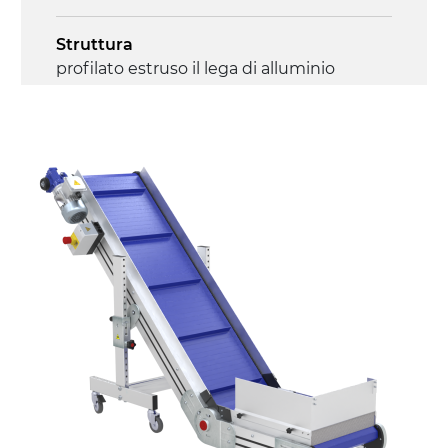
Struttura
profilato estruso il lega di alluminio
anodizzato, testate e snodi in lega di
alluminio pressofuso
Sponde
profilato estruso in lega di alluminio
anodizzato
Supporti di sostegno
cannocchiali con cerniere in lega di
alluminio pressofuso, gambe in tubolare
in metallo zincato, ruote pivottanti
con/senza freno (2+2)
Tappeto