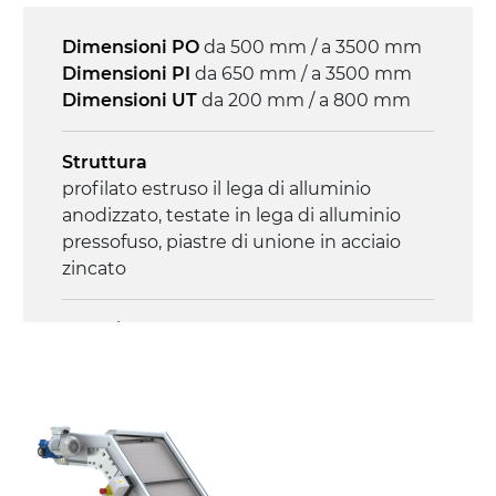
4.6 m/minuto
Dimensioni PO
da 500 mm / a 3500 mm
Dimensioni PI
da 650 mm / a 3500 mm
Controllo
Dimensioni UT
da 200 mm / a 800 mm
on/off, E-Stop, protezione termica motore
Struttura
profilato estruso il lega di alluminio
anodizzato, testate in lega di alluminio
pressofuso, piastre di unione in acciaio
zincato
Sponde
profilato estruso in lega di alluminio
anodizzato
Supporti di sostegno
cannocchiali in acciaio verniciato nero