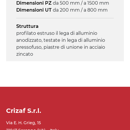
Dimensioni PZ
da 500 mm / a 1500 mm
Dimensioni UT
da 200 mm / a 800 mm
Struttura
profilato estruso il lega di alluminio
anodizzato, testate in lega di alluminio
pressofuso, piastre di unione in acciaio
zincato
Sponde
profilato estruso in lega di alluminio
anodizzato
Supporti di sostegno
cannocchiali in acciaio verniciato nero
Crizaf S.r.l.
RAL 9005, gambe in tubolari in metallo
zincato, ruote pivottanti senza freno
Via E. H. Grieg, 15