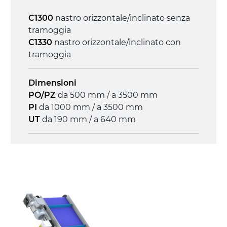
Velocità
C1300
nastro orizzontale/inclinato senza
3.4 m/minuto
tramoggia
C1330
nastro orizzontale/inclinato con
Controllo
tramoggia
on/off, E-Stop, protezione termica motore
Dimensioni
PO/PZ
da 500 mm / a 3500 mm
PI
da 1000 mm / a 3500 mm
UT
da 190 mm / a 640 mm
Struttura
profilato estruso il lega di alluminio
anodizzato, testate e snodi in lega di
alluminio pressofuso
Sponde
profilato estruso in lega di alluminio