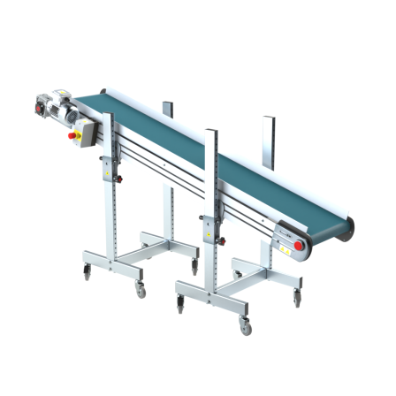
profilato estruso in lega di alluminio
anodizzato
Supporti di sostegno
cannocchiali in lega di alluminio
pressofuso, gambe in tubolare in metallo
zincato, piedini di livellamento
Tappeto
PU superficie blue opaco
Trasmissione
diretta in traino (lato sinistro), motore
asincrono trifase multi tensione
230/400Vac-50Hz-3F
Velocità
3.4 m/minuto