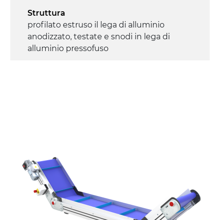
Struttura
profilato estruso il lega di alluminio
anodizzato, testate e snodi in lega di
alluminio pressofuso
Sponde
profilato estruso in lega di alluminio
anodizzato
Supporti di sostegno
cannocchiali con cerniere in lega di
alluminio pressofuso, gambe in tubolare
in metallo zincato, ruote pivottanti
con/senza freno (2+2)
Tappeto
PU superficie blue opaco