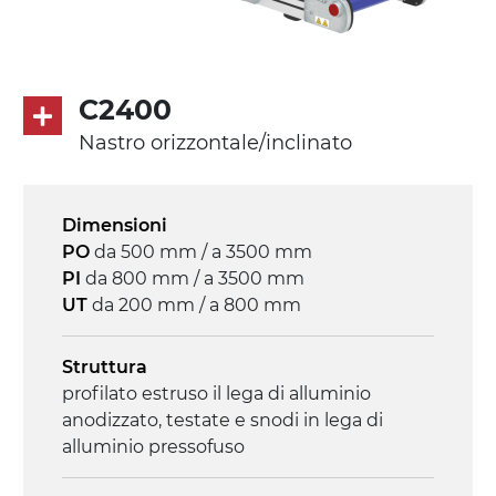
modulare PP superficie blue
profili di trasporto in PP
Trasmissione
C2400
diretta in traino (lato sinistro), riduttore
Nastro orizzontale/inclinato
con frizione, motore asincrono trifase
multi tensione 230/400Vac-50Hz-3F
Dimensioni
Velocità
PO
da 500 mm / a 3500 mm
4.6 m/minuto
PI
da 800 mm / a 3500 mm
UT
da 200 mm / a 800 mm
Controllo
on/off, E-Stop, protezione termica motore
Struttura
profilato estruso il lega di alluminio
anodizzato, testate e snodi in lega di
alluminio pressofuso