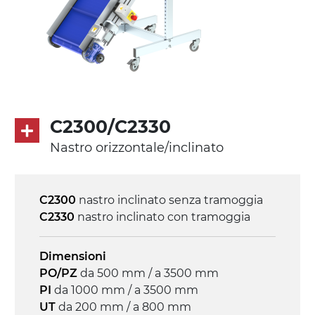
Tappeto
modulare PP superficie blue
profili di trasporto in PP
Trasmissione
diretta in traino (lato sinistro), riduttore
C2300/C2330
con frizione, motore asincrono trifase
Nastro orizzontale/inclinato
multi tensione 230/400Vac-50Hz-3F
Velocità
C2300
nastro inclinato senza tramoggia
4.6 m/minuto
C2330
nastro inclinato con tramoggia
Controllo
Dimensioni
on/off, E-Stop, protezione termica motore
PO/PZ
da 500 mm / a 3500 mm
PI
da 1000 mm / a 3500 mm
UT
da 200 mm / a 800 mm