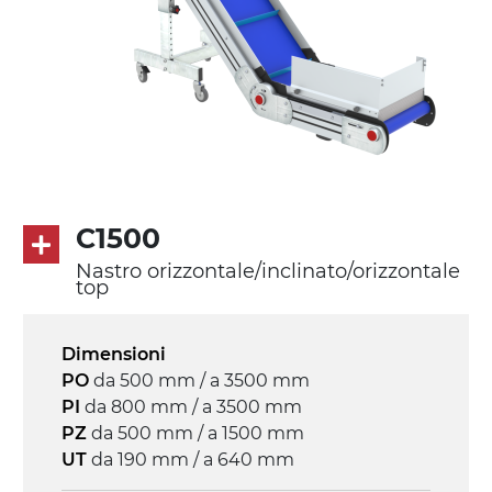
Tappeto
PU superficie blue opaco
profili di trasporto in PU
Trasmissione
diretta in traino (lato sinistro), motore
asincrono trifase multi tensione
230/400Vac-50Hz-3F
C1500
Nastro orizzontale/inclinato/orizzontale
Velocità
top
3.4 m/minuto
Dimensioni
Controllo
PO
da 500 mm / a 3500 mm
on/off, E-Stop, protezione termica motore
PI
da 800 mm / a 3500 mm
PZ
da 500 mm / a 1500 mm
UT
da 190 mm / a 640 mm