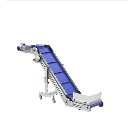
Sponde
profilato estruso in lega di alluminio
anodizzato
Supporti di sostegno
cannocchiali con cerniere in lega di
alluminio pressofuso, gambe in tubolare
in metallo zincato, ruote pivottanti
con/senza freno (2+2)
Tappeto
modulare PP superficie blue
profili di trasporto in PP
Trasmissione
diretta in traino (lato sinistro), riduttore
con frizione, motore asincrono trifase
multi tensione 230/400Vac-50Hz-3F