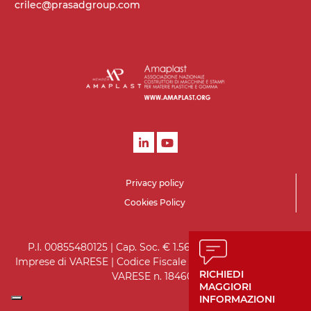
crilec@prasadgroup.com
Privacy policy
Cookies Policy
P.I. 00855480125 | Cap. Soc. € 1.560.000 i.v. | Registro
Imprese di VARESE | Codice Fiscale 05970930151 | R.E.A. di
RICHIEDI
VARESE n. 184602
MAGGIORI
INFORMAZIONI