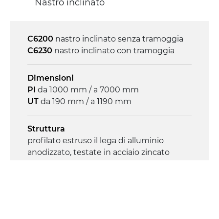
Nastro inclinato
on/off, E-Stop, protezione termica motore
C6200
nastro inclinato senza tramoggia
C6230
nastro inclinato con tramoggia
Dimensioni
PI
da 1000 mm / a 7000 mm
UT
da 190 mm / a 1190 mm
Struttura
profilato estruso il lega di alluminio
anodizzato, testate in acciaio zincato
Sponde
profilato estruso in lega di alluminio
anodizzato