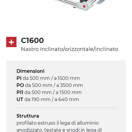
profili di trasporto in PU
Trasmissione
diretta in traino (lato sinistro), motore
asincrono trifase multi tensione
C1600
230/400Vac-50Hz-3F
Nastro inclinato/orizzontale/inclinato
Velocità
3.4 m/minuto
Dimensioni
PI
da 500 mm / a 1500 mm
Controllo
PO
da 500 mm / a 3500 mm
on/off, E-Stop, protezione termica motore
PI1
da 500 mm / a 1500 mm
UT
da 190 mm / a 640 mm
Struttura
profilato estruso il lega di alluminio
anodizzato, testate e snodi in lega di