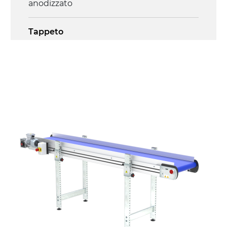
anodizzato
Tappeto
PU superficie blue opaco
Trasmissione
diretta in traino (lato sinistro), motore
asincrono trifase multi tensione
230/400Vac-50Hz-3F
Velocità
4.5 m/minuto