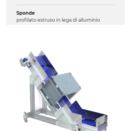
Sponde
profilato estruso in lega di alluminio
anodizzato
Supporti di sostegno
cannocchiali in acciaio zincato, gambe in
tubolare in metallo zincato, piedini di
livellamento
Tappeto
modulare PP superficie blue
Trasmissione
diretta in traino (lato sinistro), riduttore
con frizione, motore asincrono trifase
multi tensione 230/400Vac-50Hz-3F