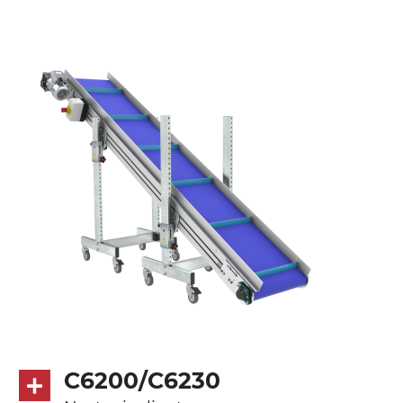
Supporti di sostegno
cannocchiali in lega di alluminio
pressofuso, gambe in tubolare in metallo
zincato, piedini di livellamento
Tappeto
PU superficie blue opaco RAL 5002
Trasmissione
diretta in traino (lato sinistro), motore
asincrono trifase multi tensione
230/400Vac-50Hz-3F
Velocità
4.8 m/minuto
C6200/C6230
Controllo