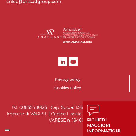
crilec@prasadgroup.com
Privacy policy
Cookies Policy
P.I. 00855480125 | Cap. Soc. € 1.560.000 i.v. | Registro
Imprese di VARESE | Codice Fiscale 05970930151 | R.E.A. di
RICHIEDI
VARESE n. 184602
MAGGIORI
INFORMAZIONI