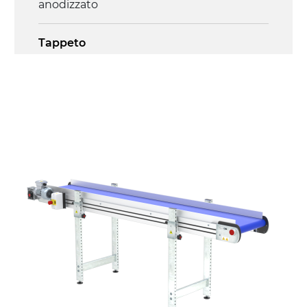
anodizzato
Tappeto
PU superficie blue opaco
Trasmissione
diretta in traino (lato sinistro), motore
asincrono trifase multi tensione
230/400Vac-50Hz-3F
Velocità
4.5 m/minuto