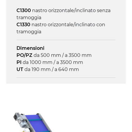
Velocità
C1300
nastro orizzontale/inclinato senza
3.4 m/minuto
tramoggia
C1330
nastro orizzontale/inclinato con
Controllo
tramoggia
on/off, E-Stop, protezione termica motore
Dimensioni
PO/PZ
da 500 mm / a 3500 mm
PI
da 1000 mm / a 3500 mm
UT
da 190 mm / a 640 mm
Struttura
profilato estruso il lega di alluminio
anodizzato, testate e snodi in lega di
alluminio pressofuso
Sponde
profilato estruso in lega di alluminio