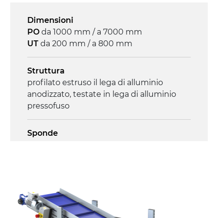
Velocità
4.6 m/minuto
Dimensioni
PO
da 1000 mm / a 7000 mm
Controllo
UT
da 200 mm / a 800 mm
on/off, E-Stop, protezione termica motore
Struttura
profilato estruso il lega di alluminio
anodizzato, testate in lega di alluminio
pressofuso
Sponde
profilato estruso in lega di alluminio
anodizzato
Supporti di sostegno
cannocchiali in lega di alluminio
pressofuso, gambe in tubolare in metallo