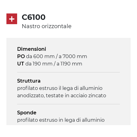
diretta in traino (lato sinistro), motore
asincrono trifase multi tensione
C6100
230/400Vac-50Hz-3F
Nastro orizzontale
Velocità
3.4 m/minuto
Dimensioni
PO
da 600 mm / a 7000 mm
Controllo
UT
da 190 mm / a 1190 mm
on/off, E-Stop, protezione termica motore
Struttura
profilato estruso il lega di alluminio
anodizzato, testate in acciaio zincato
Sponde
profilato estruso in lega di alluminio
anodizzato