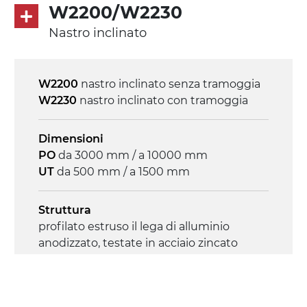
Trasmissione
W2200/W2230
diretta in traino (lato sinistro), riduttore
Nastro inclinato
con frizione, motore asincrono trifase
multi tensione 230/400Vac-50Hz-3F
W2200
nastro inclinato senza tramoggia
Velocità
W2230
nastro inclinato con tramoggia
4.6 m/minuto
Dimensioni
Controllo
PO
da 3000 mm / a 10000 mm
on/off, E-Stop, protezione termica motore
UT
da 500 mm / a 1500 mm
Struttura
profilato estruso il lega di alluminio
anodizzato, testate in acciaio zincato
Sponde
profilato estruso in lega di alluminio