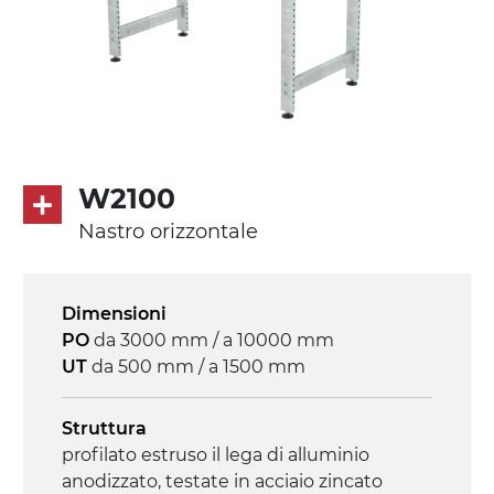
Tappeto
PU superficie blue opaco
profili di trasporto in PU
Trasmissione
diretta in traino (lato sinistro), motore
W2100
asincrono trifase multi tensione
Nastro orizzontale
230/400Vac-50Hz-3F
Velocità
Dimensioni
4.8 m/minuto
PO
da 3000 mm / a 10000 mm
UT
da 500 mm / a 1500 mm
Controllo
on/off, E-Stop, protezione termica motore
Struttura
profilato estruso il lega di alluminio
anodizzato, testate in acciaio zincato