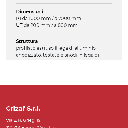
Dimensioni
PI
da 1000 mm / a 7000 mm
UT
da 200 mm / a 800 mm
Struttura
profilato estruso il lega di alluminio
anodizzato, testate e snodi in lega di
alluminio pressofuso
Sponde
profilato estruso in lega di alluminio
anodizzato
Crizaf S.r.l.
Supporti di sostegno
cannocchiali con cerniere in lega di
Via E. H. Grieg, 15
alluminio pressofuso, gambe in tubolare
21047 Saronno (VA) – Italy