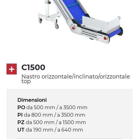
Tappeto
PU superficie blue opaco
profili di trasporto in PU
Trasmissione
diretta in traino (lato sinistro), motore
asincrono trifase multi tensione
230/400Vac-50Hz-3F
C1500
Nastro orizzontale/inclinato/orizzontale
Velocità
top
3.4 m/minuto
Dimensioni
Controllo
PO
da 500 mm / a 3500 mm
on/off, E-Stop, protezione termica motore
PI
da 800 mm / a 3500 mm
PZ
da 500 mm / a 1500 mm
UT
da 190 mm / a 640 mm