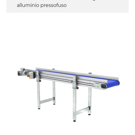
alluminio pressofuso
Sponde
profilato estruso in lega di alluminio
anodizzato
Supporti di sostegno
cannocchiali con cerniere in lega di
alluminio pressofuso, gambe in tubolare
in metallo zincato, ruote pivottanti
con/senza freno (2+2)
Tappeto
PU superficie blue opaco
profili di trasporto in PU
Trasmissione