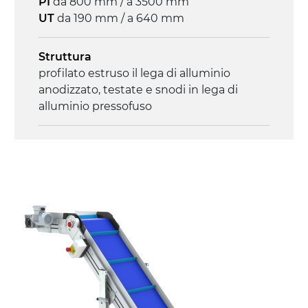
PI
da 800 mm / a 3500 mm
3.4 m/minuto
UT
da 190 mm / a 640 mm
Controllo
Struttura
on/off, E-Stop, protezione termica motore
profilato estruso il lega di alluminio
anodizzato, testate e snodi in lega di
alluminio pressofuso
Sponde
profilato estruso in lega di alluminio
anodizzato
Supporti di sostegno
cannocchiali con cerniere in lega di
alluminio pressofuso, gambe in tubolare
in metallo zincato, ruote pivottanti
con/senza freno (2+2)