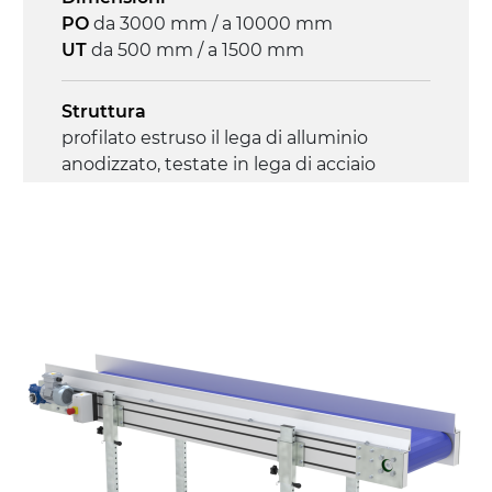
PO
da 3000 mm / a 10000 mm
UT
da 500 mm / a 1500 mm
Struttura
profilato estruso il lega di alluminio
anodizzato, testate in lega di acciaio
zincato
Sponde
profilato estruso in lega di alluminio
anodizzato
Supporti di sostegno
cannocchiali e snodi in acciaio zincato
(angolo di regolazione da 0°÷55°)
gambe in tubolare in metallo zincato,
ruote pivottanti con/senza freno (2+2)