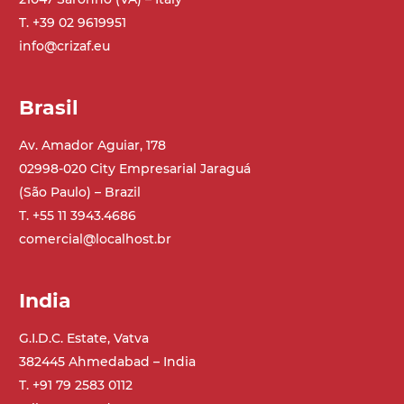
in metallo zincato, ruote pivottanti
con/senza freno (2+2)
T. +39 02 9619951
info@crizaf.eu
Tappeto
modulare PP superficie blue
Brasil
profili di trasporto in PP
Av. Amador Aguiar, 178
Trasmissione
02998-020 City Empresarial Jaraguá
diretta in traino (lato sinistro), riduttore
(São Paulo) – Brazil
con frizione, motore asincrono trifase
T. +55 11 3943.4686
multi tensione 230/400Vac-50Hz-3F
comercial@localhost.br
Velocità
India
4.6 m/minuto
G.I.D.C. Estate, Vatva
Controllo
382445 Ahmedabad – India
on/off, E-Stop, protezione termica motore
T. +91 79 2583 0112