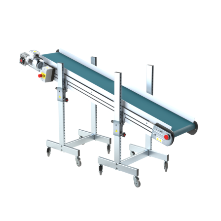
profilato estruso in lega di alluminio
anodizzato
Supporti di sostegno
cannocchiali in lega di alluminio
pressofuso, gambe in tubolare in metallo
zincato, piedini di livellamento
Tappeto
PU superficie blue opaco
Trasmissione
diretta in traino (lato sinistro), motore
asincrono trifase multi tensione
230/400Vac-50Hz-3F
Velocità
3.4 m/minuto