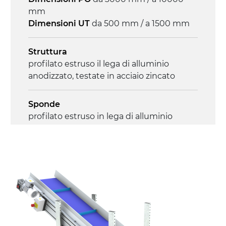
mm
Controllo
Dimensioni UT
da 500 mm / a 1500 mm
on/off, E-Stop, protezione termica motore
Struttura
profilato estruso il lega di alluminio
anodizzato, testate in acciaio zincato
Sponde
profilato estruso in lega di alluminio
anodizzato
Supporti di sostegno
cannocchiali in lega di alluminio
pressofuso, gambe in tubolare in metallo
zincato, piedini di livellamento
Tappeto