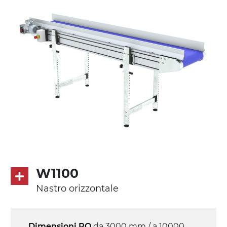
Supporti di sostegno
cannocchiali con cerniere in lega di
alluminio pressofuso, gambe in tubolare
in metallo zincato, ruote pivottanti
con/senza freno (2+2)
Tappeto
PVC superficie quadrangolare verde
petrolio
Trasmissione
diretta in traino (lato sinistro), motore
asincrono trifase multi tensione
W1100
230/400Vac-50Hz-3F
Nastro orizzontale
Velocità
4.8 m/minuto
Dimensioni PO
da 3000 mm / a 10000