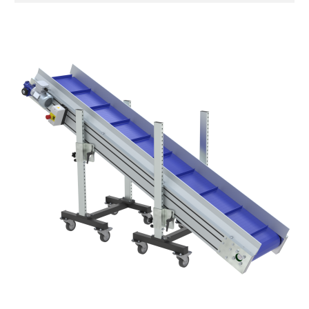
anodizzato, testate in acciaio zincato
Sponde
profilato estruso in lega di alluminio
anodizzato
Supporti di sostegno
cannocchiali in acciaio zincato
gambe in tubolare in metallo zincato,
ruote pivottanti con freno
Tappeto
modulare PP superficie blue
profili di trasporto in PP blue