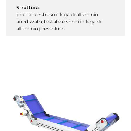
Struttura
profilato estruso il lega di alluminio
anodizzato, testate e snodi in lega di
alluminio pressofuso
Sponde
profilato estruso in lega di alluminio
anodizzato
Supporti di sostegno
cannocchiali con cerniere in lega di
alluminio pressofuso, gambe in tubolare
in metallo zincato, ruote pivottanti
con/senza freno (2+2)
Tappeto
PU superficie blue opaco