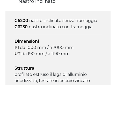
Nastro inclinato
on/off, E-Stop, protezione termica motore
C6200
nastro inclinato senza tramoggia
C6230
nastro inclinato con tramoggia
Dimensioni
PI
da 1000 mm / a 7000 mm
UT
da 190 mm / a 1190 mm
Struttura
profilato estruso il lega di alluminio
anodizzato, testate in acciaio zincato
Sponde
profilato estruso in lega di alluminio
anodizzato