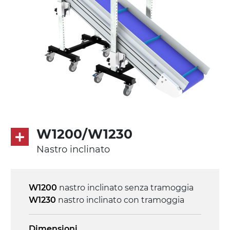
PU superficie blue opaco
Trasmissione
diretta in traino (lato sinistro), motore
asincrono trifase multi tensione
230/400Vac-50Hz-3F
Velocità
4.8 m/minuto
W1200/W1230
Controllo
Nastro inclinato
on/off, E-Stop, protezione termica motore
W1200
nastro inclinato senza tramoggia
W1230
nastro inclinato con tramoggia
Dimensioni