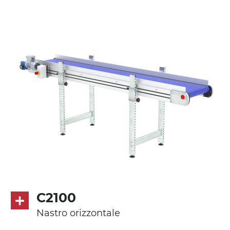
anodizzato
Supporti di sostegno
cannocchiali e snodi in acciaio zincato
(angolo di regolazione da 0°÷55°)
gambe in tubolare in metallo zincato,
ruote pivottanti con/senza freno (2+2)
Tappeto
modulare PP superficie blue
profili di trasporto in PP blue
Trasmissione
diretta in traino (lato sinistro), riduttore
con frizione, motore asincrono trifase
C2100
multi tensione 230/400Vac-50Hz-3F
Nastro orizzontale