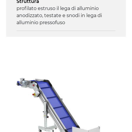
Struttura
profilato estruso il lega di alluminio
anodizzato, testate e snodi in lega di
alluminio pressofuso
Sponde
profilato estruso in lega di alluminio
anodizzato
Supporti di sostegno
cannocchiali con cerniere in lega di
alluminio pressofuso, gambe in tubolare
in metallo zincato, ruote pivottanti
con/senza freno (2+2)
Tappeto
modulare PP superficie blue
profili di trasporto in PP