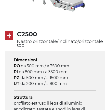
Trasmissione
diretta in traino (lato sinistro), riduttore
con frizione, motore asincrono trifase
multi tensione 230/400Vac-50Hz-3F
C2500
Nastro orizzontale/inclinato/orizzontale
Velocità
top
4.6 m/minuto
Dimensioni
Controllo
PO
da 500 mm / a 3500 mm
on/off, E-Stop, protezione termica motore
PI
da 800 mm / a 3500 mm
PZ
da 500 mm / a 1500 mm
UT
da 200 mm / a 800 mm
Struttura
profilato estruso il lega di alluminio
anodizzato, testate e snodi in lega di