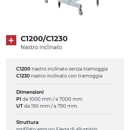
asincrono trifase multi tensione
230/400Vac-50Hz-3F
Velocità
3.4 m/minuto
C1200/C1230
Nastro inclinato
Controllo
on/off, E-Stop, protezione termica motore
C1200
nastro inclinato senza tramoggia
C1230
nastro inclinato con tramoggia
Dimensioni
PI
da 1000 mm / a 7000 mm
UT
da 190 mm / a 790 mm
Struttura
profilato estruso il lega di alluminio