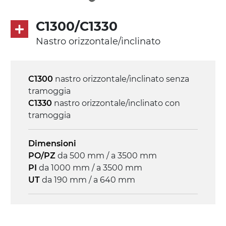
Trasmissione
diretta in traino (lato sinistro), motore
C1300/C1330
asincrono trifase multi tensione
Nastro orizzontale/inclinato
230/400Vac-50Hz-3F
Velocità
C1300
nastro orizzontale/inclinato senza
3.4 m/minuto
tramoggia
C1330
nastro orizzontale/inclinato con
Controllo
tramoggia
on/off, E-Stop, protezione termica motore
Dimensioni
PO/PZ
da 500 mm / a 3500 mm
PI
da 1000 mm / a 3500 mm
UT
da 190 mm / a 640 mm
Struttura
profilato estruso il lega di alluminio