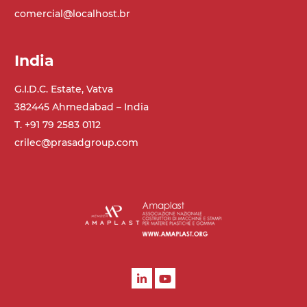
on/off, E-Stop, protezione termica motore
comercial@localhost.br
India
G.I.D.C. Estate, Vatva
382445 Ahmedabad – India
T. +91 79 2583 0112
crilec@prasadgroup.com