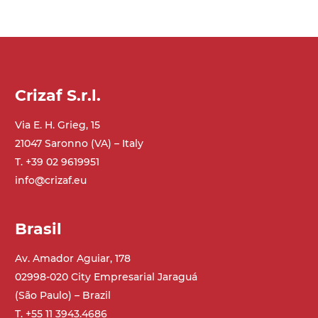
Supporti di sostegno
cannocchiali in lega di alluminio
pressofuso, gambe in tubolare in metallo
zincato, piedini di livellamento
Crizaf S.r.l.
Tappeto
Via E. H. Grieg, 15
modulare in acciaio
21047 Saronno (VA) – Italy
T. +39 02 9619951
Trasmissione
info@crizaf.eu
diretta in traino (lato sinistro),
motoriduttore asincrono trifase multi
tensione 230/400Vac-50Hz-3F
Brasil
Velocità
Av. Amador Aguiar, 178
3.4 m/minuto
02998-020 City Empresarial Jaraguá
(São Paulo) – Brazil
T. +55 11 3943.4686
Controllo