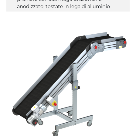
anodizzato, testate in lega di alluminio
pressofuso
Sponde
profilato estruso in lega di alluminio
anodizzato
Supporti di sostegno
cannocchiali con cerniere in lega di
alluminio pressofuso, gambe in tubolare
in metallo zincato, ruote pivottanti
con/senza freno (2+2)
Tappeto
PVC superficie quadrangolare verde
petrolio