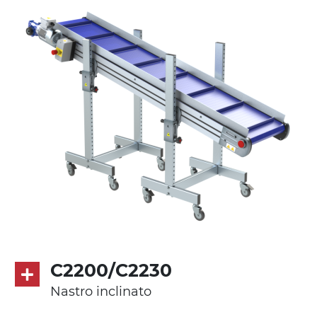
Supporti di sostegno
cannocchiali in lega di alluminio
pressofuso, gambe in tubolare in metallo
zincato, piedini di livellamento
Tappeto
modulare PP superficie blue
Trasmissione
diretta in traino (lato sinistro), riduttore
con frizione, motore asincrono trifase
multi tensione 230/400Vac-50Hz-3F
C2200/C2230
Velocità
Nastro inclinato
4.6 m/minuto