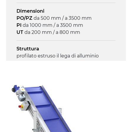
Controllo
Dimensioni
on/off, E-Stop, protezione termica motore
PO/PZ
da 500 mm / a 3500 mm
PI
da 1000 mm / a 3500 mm
UT
da 200 mm / a 800 mm
Struttura
profilato estruso il lega di alluminio
anodizzato, testate e snodi in lega di
alluminio pressofuso
Sponde
profilato estruso in lega di alluminio
anodizzato
Supporti di sostegno
cannocchiali con cerniere in lega di
alluminio pressofuso, gambe in tubolare