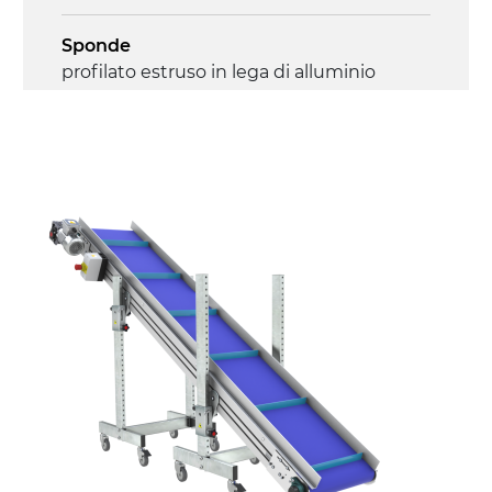
Sponde
profilato estruso in lega di alluminio
anodizzato
Supporti di sostegno
cannocchiali in lega di alluminio
pressofuso, gambe in tubolare in metallo
zincato, piedini di livellamento
Tappeto
PU superficie blue opaco RAL 5002
Trasmissione
diretta in traino (lato sinistro), motore
asincrono trifase multi tensione
230/400Vac-50Hz-3F