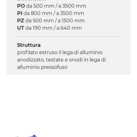
Controllo
PO
da 500 mm / a 3500 mm
on/off, E-Stop, protezione termica motore
PI
da 800 mm / a 3500 mm
PZ
da 500 mm / a 1500 mm
UT
da 190 mm / a 640 mm
Struttura
profilato estruso il lega di alluminio
anodizzato, testate e snodi in lega di
alluminio pressofuso
Sponde
profilato estruso in lega di alluminio
anodizzato
Supporti di sostegno
cannocchiali con cerniere in lega di
alluminio pressofuso, gambe in tubolare