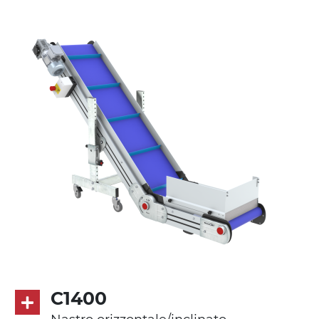
anodizzato, testate e snodi in lega di
alluminio pressofuso
Sponde
profilato estruso in lega di alluminio
anodizzato
Supporti di sostegno
cannocchiali con cerniere in lega di
alluminio pressofuso, gambe in tubolare
in metallo zincato, ruote pivottanti
con/senza freno (2+2)
Tappeto
PVC super grip nero
C1400
Trasmissione