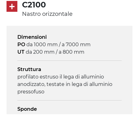
asincrono trifase multi tensione
C2100
230/400Vac-50Hz-3F
Nastro orizzontale
Velocità
4.8 m/minuto
Dimensioni
PO
da 1000 mm / a 7000 mm
Controllo
UT
da 200 mm / a 800 mm
on/off, E-Stop, protezione termica motore
Struttura
profilato estruso il lega di alluminio
anodizzato, testate in lega di alluminio
pressofuso
Sponde
profilato estruso in lega di alluminio
anodizzato