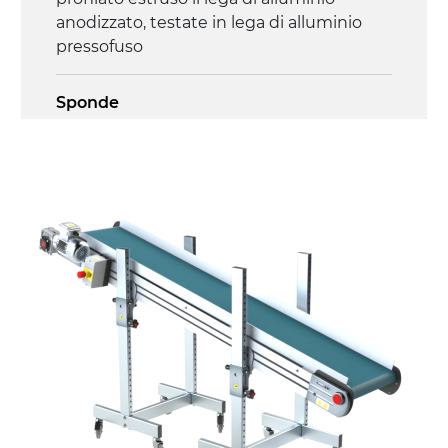
anodizzato, testate in lega di alluminio
pressofuso
Sponde
profilato estruso in lega di alluminio
anodizzato
Supporti di sostegno
cannocchiali in lega di alluminio
pressofuso, gambe in tubolare in metallo
zincato, piedini di livellamento
Tappeto
PU superficie blue opaco
Trasmissione
diretta in traino (lato sinistro), motore