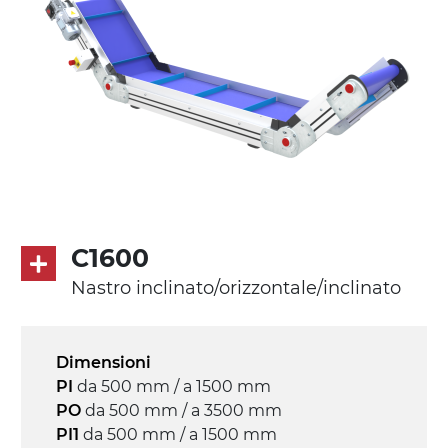
in metallo zincato, ruote pivottanti
con/senza freno (2+2)
Tappeto
PU superficie blue opaco
profili di trasporto in PU
Trasmissione
diretta in traino (lato sinistro), motore
asincrono trifase multi tensione
C1600
230/400Vac-50Hz-3F
Nastro inclinato/orizzontale/inclinato
Velocità
3.4 m/minuto
Dimensioni
PI
da 500 mm / a 1500 mm
Controllo
PO
da 500 mm / a 3500 mm
on/off, E-Stop, protezione termica motore
PI1
da 500 mm / a 1500 mm