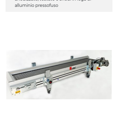
alluminio pressofuso
Sponde
profilato estruso in lega di alluminio
anodizzato
Supporti di sostegno
cannocchiali con cerniere in lega di
alluminio pressofuso, gambe in tubolare
in metallo zincato, ruote pivottanti
con/senza freno (2+2)
Tappeto
modulare PP superficie blue
profili di trasporto in PP
Trasmissione