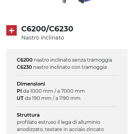
Velocità
4.8 m/minuto
C6200/C6230
Controllo
Nastro inclinato
on/off, E-Stop, protezione termica motore
C6200
nastro inclinato senza tramoggia
C6230
nastro inclinato con tramoggia
Dimensioni
PI
da 1000 mm / a 7000 mm
UT
da 190 mm / a 1190 mm
Struttura
profilato estruso il lega di alluminio
anodizzato, testate in acciaio zincato