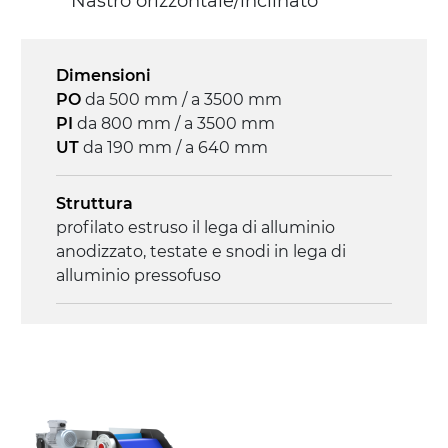
Nastro orizzontale/inclinato
diretta in traino (lato sinistro),
motoriduttore asincrono trifase multi
tensione 230/400Vac-50Hz-3F
Dimensioni
PO
da 500 mm / a 3500 mm
Velocità
PI
da 800 mm / a 3500 mm
3.4 m/minuto
UT
da 190 mm / a 640 mm
Controllo
Struttura
on/off, E-Stop, protezione termica motore
profilato estruso il lega di alluminio
anodizzato, testate e snodi in lega di
alluminio pressofuso
Sponde
profilato estruso in lega di alluminio
anodizzato
Supporti di sostegno