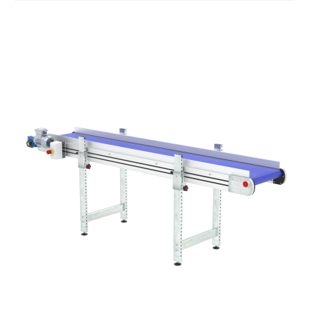
Sponde
profilato estruso in lega di alluminio
anodizzato
Supporti di sostegno
cannocchiali con cerniere in lega di
alluminio pressofuso, gambe in tubolare
in metallo zincato, ruote pivottanti
con/senza freno (2+2)
Tappeto
PVC superficie quadrangolare verde
petrolio
Trasmissione
diretta in traino (lato sinistro), motore