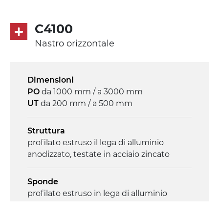
diretta in traino (lato sinistro), riduttore
con frizione, motore asincrono trifase
C4100
multi tensione 230/400Vac-50Hz-3F
Nastro orizzontale
Velocità
4.6 m/minuto
Dimensioni
PO
da 1000 mm / a 3000 mm
Controllo
UT
da 200 mm / a 500 mm
on/off, E-Stop, protezione termica motore
Struttura
profilato estruso il lega di alluminio
anodizzato, testate in acciaio zincato
Sponde
profilato estruso in lega di alluminio
anodizzato