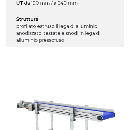
UT
da 190 mm / a 640 mm
Struttura
profilato estruso il lega di alluminio
anodizzato, testate e snodi in lega di
alluminio pressofuso
Sponde
profilato estruso in lega di alluminio
anodizzato
Supporti di sostegno
cannocchiali con cerniere in lega di
alluminio pressofuso, gambe in tubolare
in metallo zincato, ruote pivottanti
con/senza freno (2+2)