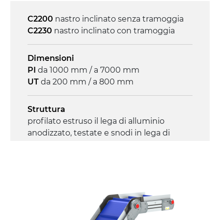
Controllo
C2200
nastro inclinato senza tramoggia
on/off, E-Stop, protezione termica motore
C2230
nastro inclinato con tramoggia
Dimensioni
PI
da 1000 mm / a 7000 mm
UT
da 200 mm / a 800 mm
Struttura
profilato estruso il lega di alluminio
anodizzato, testate e snodi in lega di
alluminio pressofuso
Sponde
profilato estruso in lega di alluminio
anodizzato