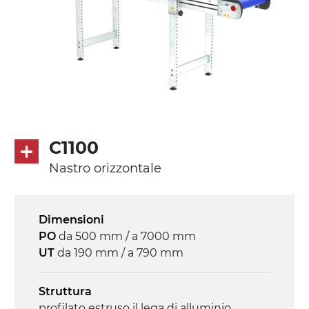
C1100
Nastro orizzontale
Dimensioni
PO
da 500 mm / a 7000 mm
UT
da 190 mm / a 790 mm
Struttura
profilato estruso il lega di alluminio