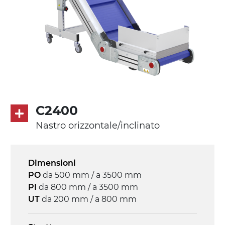
in metallo zincato, ruote pivottanti
con/senza freno (2+2)
Tappeto
modulare PP superficie blue
profili di trasporto in PP
Trasmissione
C2400
diretta in traino (lato sinistro), riduttore
Nastro orizzontale/inclinato
con frizione, motore asincrono trifase
multi tensione 230/400Vac-50Hz-3F
Dimensioni
Velocità
PO
da 500 mm / a 3500 mm
4.6 m/minuto
PI
da 800 mm / a 3500 mm
UT
da 200 mm / a 800 mm
Controllo
on/off, E-Stop, protezione termica motore