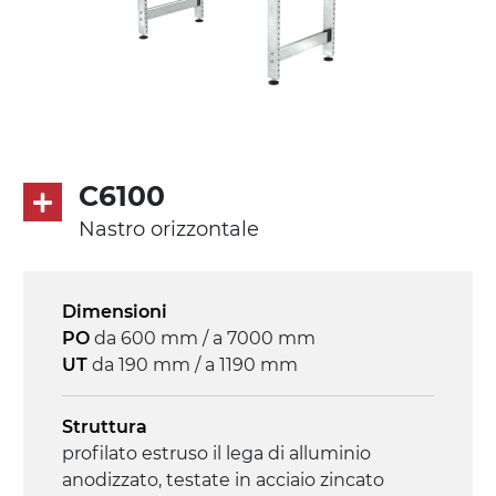
Tappeto
PU superficie blue opaco
profili di trasporto in PU
Trasmissione
diretta in traino (lato sinistro), motore
asincrono trifase multi tensione
C6100
230/400Vac-50Hz-3F
Nastro orizzontale
Velocità
3.4 m/minuto
Dimensioni
PO
da 600 mm / a 7000 mm
Controllo
UT
da 190 mm / a 1190 mm
on/off, E-Stop, protezione termica motore
Struttura
profilato estruso il lega di alluminio
anodizzato, testate in acciaio zincato