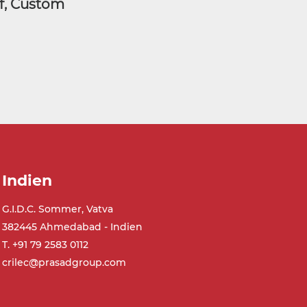
af, Custom
Indien
G.I.D.C. Sommer, Vatva
382445 Ahmedabad - Indien
T. +91 79 2583 0112
crilec@prasadgroup.com