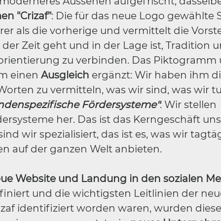
n moderneres Aussehen aufgefrischt; dasselb
n "Crizaf"
: Die für das neue Logo gewählte Sc
r als die vorherige und vermittelt die Vorst
er Zeit geht und in der Lage ist, Tradition 
sorientierung zu verbinden. Das Piktogramm
m einen
Ausgleich
ergänzt: Wir haben ihm d
 Worten zu vermitteln, was wir sind, was wir 
ndenspezifische Fördersysteme"
: Wir stellen
ersysteme her. Das ist das Kerngeschäft uns
d wir spezialisiert, das ist es, was wir tagtä
n auf der ganzen Welt anbieten.
e Website und Landung in den sozialen Medi
niert und die wichtigsten Leitlinien der ne
af identifiziert worden waren, wurden diese