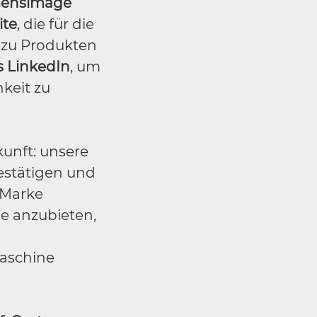
mensimage
ite
, die für die
n zu Produkten
s LinkedIn
, um
keit zu
kunft: unsere
estätigen und
 Marke
te anzubieten,
Maschine