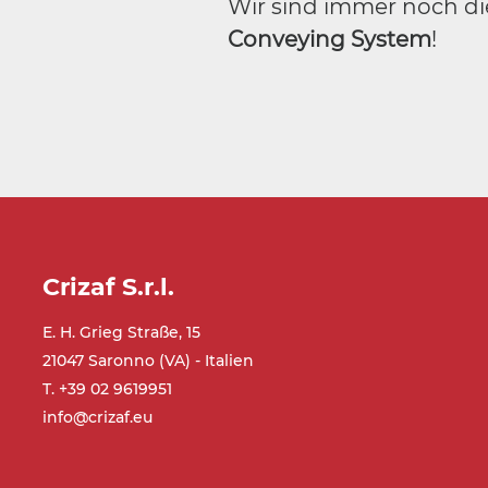
Wir sind immer noch di
Conveying System
!
Crizaf S.r.l.
E. H. Grieg Straße, 15
21047 Saronno (VA) - Italien
T. +39 02 9619951
info@crizaf.eu