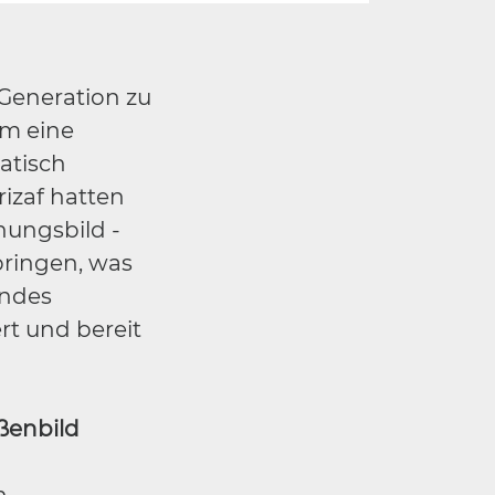
Generation zu
em eine
atisch
rizaf hatten
nungsbild -
bringen, was
endes
rt und bereit
ßenbild