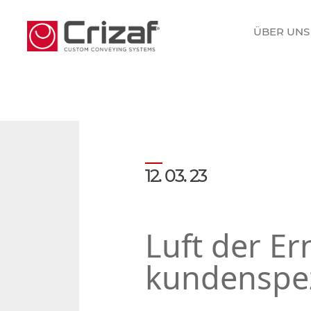
ÜBER UNS
12. 03. 23
Luft der Er
kundenspez