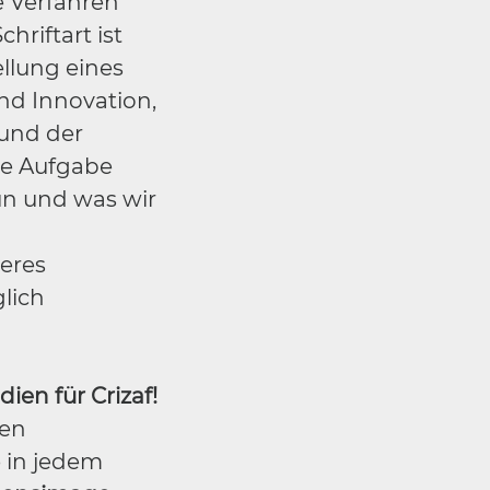
e Verfahren
hriftart ist
ellung eines
und Innovation,
 und der
ie Aufgabe
tun und was wir
eres
glich
en für Crizaf!
uen
 in jedem