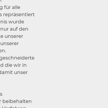
h
 für alle
s repräsentiert
bnis wurde
t nur auf den
te unserer
 unserer
en.
ßgeschneiderte
 die wir in
damit unser
s
r beibehalten