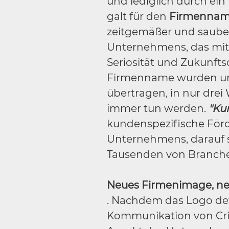
und lediglich durch ei
galt für den
Firmenname
zeitgemäßer und saubere
Unternehmens, das mit d
Seriosität und Zukunft
Firmenname wurden u
übertragen, in nur drei
immer tun werden.
"Ku
kundenspezifische Förd
Unternehmens, darauf sin
Tausenden von Branche
Neues Firmenimage, neu
. Nachdem das Logo defi
Kommunikation von Criz