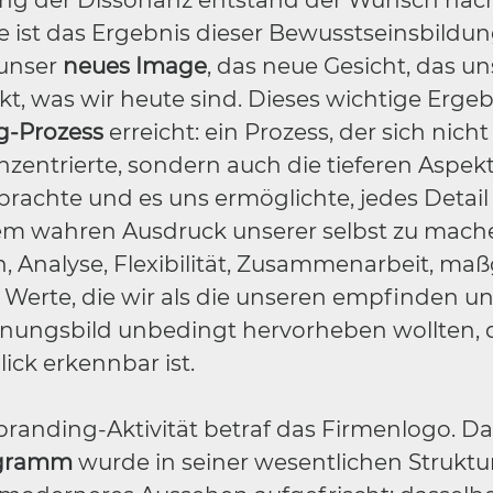
g der Dissonanz entstand der Wunsch nac
ist das Ergebnis dieser Bewusstseinsbildung
 unser
neues Image
, das neue Gesicht, das un
t, was wir heute sind. Dieses wichtige Erge
g-Prozess
erreicht: ein Prozess, der sich nich
zentrierte, sondern auch die tieferen Aspek
brachte und es uns ermöglichte, jedes Detail
m wahren Ausdruck unserer selbst zu mach
n, Analyse, Flexibilität, Zusammenarbeit, ma
 Werte, die wir als die unseren empfinden und
nungsbild unbedingt hervorheben wollten, 
ick erkennbar ist.
ebranding-Aktivität betraf das Firmenlogo. Da
ogramm
wurde in seiner wesentlichen Struktu