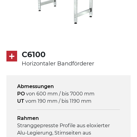
Förderfläche
PU Oberfläche in Mattblau
Rippen aus PU
Antrieb
direkt, Zug (linke Seite), 3-phasiger
Asynchronmotor für Mehrfachspannung
C6100
230/400Vac-50Hz-3Ph
Horizontaler Bandförderer
Geschwindigkeit
3,4 m/Minute
Abmessungen
PO
von 600 mm / bis 7000 mm
Steuerung
UT
vom 190 mm / bis 1190 mm
On/Off, E-Stopp, Motor-
Überlastungsschutz
Rahmen
Stranggepresste Profile aus eloxierter
Alu-Legierung, Stirnseiten aus