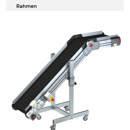
Rahmen
Stranggepresste Profile aus eloxierter
Alu-Legierung, Stirnseiten aus
druckgegossener Alu-Legierung
Seitenwände
Stranggepresste Profile aus eloxierter
Alu-Legierung
Ständer
ausziehbare Elemente mit Scharnieren
aus druckgegossener Alu-Legierung,
Beine aus verzinktem Metallrohr,
Schwenkräder mit/ohne Bremse (2+2)
Förderfläche
PVC Oberfläche viereckig in Petrolgrün