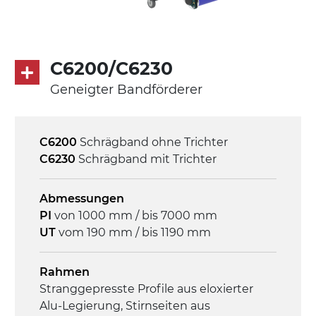
230/400Vac-50Hz-3Ph
Geschwindigkeit
4,8 m/Minute
C6200/C6230
Geneigter Bandförderer
Steuerung
On/Off, E-Stopp, Motor-
Überlastungsschutz
C6200
Schrägband ohne Trichter
C6230
Schrägband mit Trichter
Abmessungen
PI
von 1000 mm / bis 7000 mm
UT
vom 190 mm / bis 1190 mm
Rahmen
Stranggepresste Profile aus eloxierter
Alu-Legierung, Stirnseiten aus