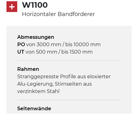
Asynchronmotor für Mehrfachspannung
W1100
230/400Vac-50Hz-3Ph
Horizontaler Bandförderer
Geschwindigkeit
4,8 m/Minute
Abmessungen
PO
von 3000 mm / bis 10000 mm
Steuerung
UT
von 500 mm / bis 1500 mm
On/Off, E-Stopp, Motor-
Überlastungsschutz
Rahmen
Stranggepresste Profile aus eloxierter
Alu-Legierung, Stirnseiten aus
verzinktem Stahl
Seitenwände
Stranggepresste Profile aus eloxierter
Alu-Legierung