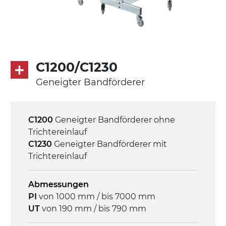
Asynchronmotor für Mehrfachspannung
230/400Vac-50Hz-3Ph
Geschwindigkeit
3,4 m/Minute
C1200/C1230
Geneigter Bandförderer
Steuerung
On/Off, E-Stopp, Motor-
Überlastungsschutz
C1200
Geneigter Bandförderer ohne
Trichtereinlauf
C1230
Geneigter Bandförderer mit
Trichtereinlauf
Abmessungen
PI
von 1000 mm / bis 7000 mm
UT
von 190 mm / bis 790 mm