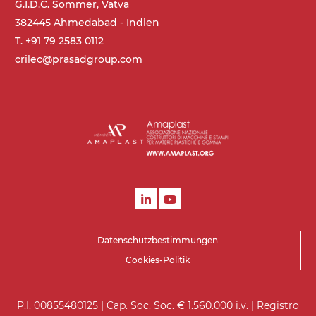
G.I.D.C. Sommer, Vatva
4,8 m/Minute
382445 Ahmedabad - Indien
T. +91 79 2583 0112
Steuerung
crilec@prasadgroup.com
On/Off, E-Stopp, Motor-
Überlastungsschutz
Datenschutzbestimmungen
Cookies-Politik
P.I. 00855480125 | Cap. Soc. Soc. € 1.560.000 i.v. | Registro