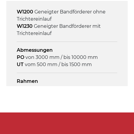
On/Off, E-Stopp, Motor-
Überlastungsschutz
W1200
Geneigter Bandförderer ohne
Trichtereinlauf
W1230
Geneigter Bandförderer mit
Trichtereinlauf
Abmessungen
PO
von 3000 mm / bis 10000 mm
UT
vom 500 mm / bis 1500 mm
Rahmen
Stranggepresste Profile aus eloxierter
Alu-Legierung, Stirnseiten aus
verzinktem Stahl
Seitenwände
Stranggepresste Profile aus eloxierter
Alu-Legierung