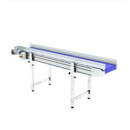
verzinktem Stahl
Seitenwände
Stranggepresste Profile aus eloxierter
Alu-Legierung
Ständer
ausziehbare Elemente mit Scharnieren
aus druckgegossener Alu-Legierung,
Beine aus verzinktem Metallrohr,
Schwenkräder mit/ohne Bremse (2+2)
Förderfläche
PVC Oberfläche viereckig in Petrolgrün
Antrieb
direkt, Zug (linke Seite), 3-phasiger