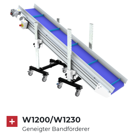
Ständer
ausziehbare Elemente aus
druckgegossener Alu-Legierung, Beine
aus verzinktem Metallrohr, Stellfüße
Förderfläche
PU Oberfläche in Mattblau
Antrieb
direkt, Zug (linke Seite), 3-phasiger
Asynchronmotor für Mehrfachspannung
230/400Vac-50Hz-3Ph
Geschwindigkeit
4,8 m/Minute
W1200/W1230
Geneigter Bandförderer
Steuerung