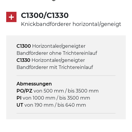
Antrieb
C1300/C1330
direkt, Zug (linke Seite), 3-phasiger
Knickbandförderer horizontal/geneigt
Asynchronmotor für Mehrfachspannung
230/400Vac-50Hz-3Ph
C1300
Horizontaler/geneigter
Geschwindigkeit
Bandförderer ohne Trichtereinlauf
3,4 m/Minute
C1330
Horizontaler/geneigter
Bandförderer mit Trichtereinlauf
Steuerung
On/Off, E-Stopp, Motor-
Abmessungen
Überlastungsschutz
PO/PZ
von 500 mm / bis 3500 mm
PI
von 1000 mm / bis 3500 mm
UT
von 190 mm / bis 640 mm
Rahmen
Stranggepresste Profile aus eloxierter