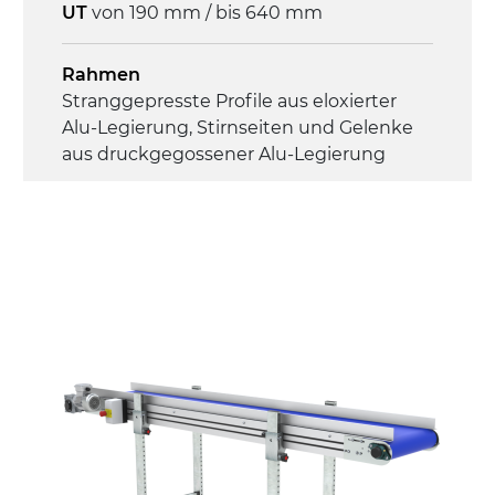
UT
von 190 mm / bis 640 mm
Rahmen
Stranggepresste Profile aus eloxierter
Alu-Legierung, Stirnseiten und Gelenke
aus druckgegossener Alu-Legierung
Seitenwände
Stranggepresste Profile aus eloxierter
Alu-Legierung
Ständer
ausziehbare Elemente mit Scharnieren
aus druckgegossener Alu-Legierung,
Beine aus verzinktem Metallrohr,
Schwenkräder mit/ohne Bremse (2+2)