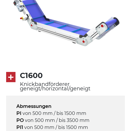
Beine aus verzinktem Metallrohr,
Schwenkräder mit/ohne Bremse (2+2)
Förderfläche
PU Oberfläche in Mattblau
Rippen aus PU
Antrieb
direkt, Zug (linke Seite), 3-phasiger
Asynchronmotor für Mehrfachspannung
C1600
230/400Vac-50Hz-3Ph
Knickbandförderer
geneigt/horizontal/geneigt
Geschwindigkeit
3,4 m/Minute
Abmessungen
PI
von 500 mm / bis 1500 mm
Steuerung
PO
von 500 mm / bis 3500 mm
On/Off, E-Stopp, Motor-
PI1
von 500 mm / bis 1500 mm
Überlastungsschutz