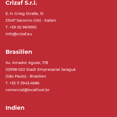
Crizaf S.r.l.
E. H. Grieg Straße, 15
Ständer
21047 Saronno (VA) - Italien
ausziehbare Elemente und Gelenke aus
verzinktem Stahl, (Einstellwinkel 0°-55°)
T. +39 02 9619951
Beine aus verzinktem Metallrohr,
info@crizaf.eu
Schwenkräder mit/ohne Bremse (2+2)
Brasilien
Förderfläche
PU Oberfläche in Mattblau
Av. Amador Aguiar, 178
Rippen aus PU
02998-020 Stadt Empresarial Jaraguá
(São Paulo) - Brasilien
Antrieb
T. +55 11 3943.4686
direkt, Zug (linke Seite), 3-phasiger
comercial@localhost.br
Asynchronmotor für Mehrfachspannung
230/400Vac-50Hz-3Ph
Indien
Geschwindigkeit