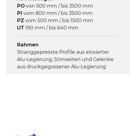
Steuerung
PO
von 500 mm / bis 3500 mm
On/Off, E-Stopp, Motor-
PI
vom 800 mm / bis 3500 mm
Überlastungsschutz
PZ
vom 500 mm / bis 1500 mm
UT
190 mm / bis 640 mm
Rahmen
Stranggepresste Profile aus eloxierter
Alu-Legierung, Stirnseiten und Gelenke
aus druckgegossener Alu-Legierung
Seitenwände
Stranggepresste Profile aus eloxierter
Alu-Legierung
Ständer
ausziehbare Elemente mit Scharnieren
aus druckgegossener Alu-Legierung,