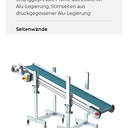
Alu-Legierung, Stirnseiten aus
druckgegossener Alu-Legierung
Seitenwände
Stranggepresste Profile aus eloxierter
Alu-Legierung
Ständer
ausziehbare Elemente aus
druckgegossener Alu-Legierung, Beine
aus verzinktem Metallrohr, Stellfüße
Förderfläche
PU Oberfläche in Mattblau
Antrieb
direkt, Zug (linke Seite), 3-phasiger