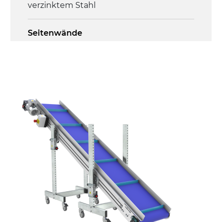
verzinktem Stahl
Seitenwände
Stranggepresste Profile aus eloxierter
Alu-Legierung
Ständer
ausziehbare Elemente aus
druckgegossener Alu-Legierung, Beine
aus verzinktem Metallrohr, Stellfüße
Gurt
PU Oberfläche in Mattblau
Antrieb
direkt, Zug (linke Seite), 3-phasiger
Asynchronmotor für Mehrfachspannung