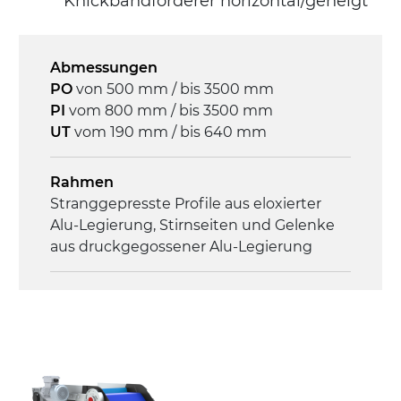
Knickbandförderer horizontal/geneigt
direkt, Zug (linke Seite),
Untersetzungsgetriebe mit Kupplung, 3-
phasiger Asynchronmotor für
Abmessungen
Mehrfachspannung 230/400Vac-50Hz-
PO
von 500 mm / bis 3500 mm
3Ph
PI
vom 800 mm / bis 3500 mm
UT
vom 190 mm / bis 640 mm
Geschwindigkeit
3,4 m/Minute
Rahmen
Stranggepresste Profile aus eloxierter
Steuerung
Alu-Legierung, Stirnseiten und Gelenke
On/Off, E-Stopp, Motor-
aus druckgegossener Alu-Legierung
Überlastungsschutz
Seitenwände
Stranggepresste Profile aus eloxierter
Alu-Legierung
Ständer