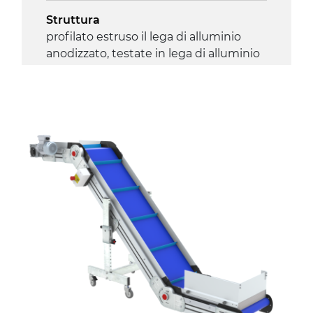
Struttura
profilato estruso il lega di alluminio
anodizzato, testate in lega di alluminio
pressofuso
Sponde
profilato estruso in lega di alluminio
anodizzato
Supporti di sostegno
cannocchiali con cerniere in lega di
alluminio pressofuso, gambe in
tubolare in metallo zincato, ruote
pivottanti con/senza freno (2+2)
Tappeto
PVC superficie quadrangolare verde