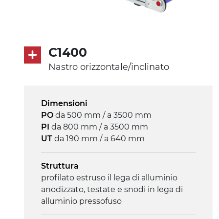
230/400Vac-50Hz-3F
Velocità
3.4 m/minuto
C1400
Nastro orizzontale/inclinato
Controllo
on/off, E-Stop, protezione termica
motore
Dimensioni
PO
da 500 mm / a 3500 mm
PI
da 800 mm / a 3500 mm
UT
da 190 mm / a 640 mm
Struttura
profilato estruso il lega di alluminio
anodizzato, testate e snodi in lega di
alluminio pressofuso