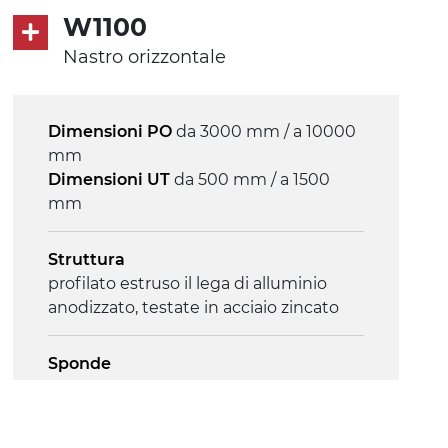
asincrono trifase multi tensione
W1100
230/400Vac-50Hz-3F
Nastro orizzontale
Velocità
3.4 m/minuto
Dimensioni PO
da 3000 mm / a 10000
mm
Controllo
Dimensioni UT
da 500 mm / a 1500
on/off, E-Stop, protezione termica
mm
motore
Struttura
profilato estruso il lega di alluminio
anodizzato, testate in acciaio zincato
Sponde
profilato estruso in lega di alluminio
anodizzato