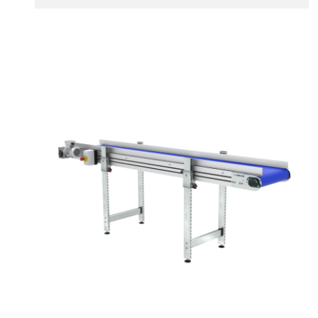
Sponde
profilato estruso in lega di alluminio
anodizzato
Supporti di sostegno
cannocchiali con cerniere in lega di
alluminio pressofuso, gambe in
tubolare in metallo zincato, ruote
pivottanti con/senza freno (2+2)
Tappeto
PU superficie blue opaco
profili di trasporto in PU
Trasmissione
diretta in traino (lato sinistro), motore
asincrono trifase multi tensione