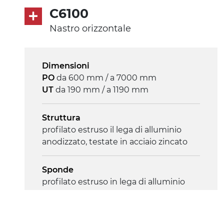
230/400Vac-50Hz-3F
C6100
Nastro orizzontale
Velocità
3.4 m/minuto
Dimensioni
Controllo
PO
da 600 mm / a 7000 mm
on/off, E-Stop, protezione termica
UT
da 190 mm / a 1190 mm
motore
Struttura
profilato estruso il lega di alluminio
anodizzato, testate in acciaio zincato
Sponde
profilato estruso in lega di alluminio
anodizzato
Supporti di sostegno