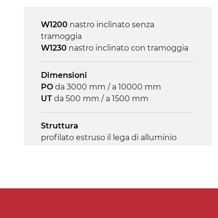
motore
W1200
nastro inclinato senza
tramoggia
W1230
nastro inclinato con tramoggia
Dimensioni
PO
da 3000 mm / a 10000 mm
UT
da 500 mm / a 1500 mm
Struttura
profilato estruso il lega di alluminio
anodizzato, testate in lega di acciaio
zincato
Sponde
profilato estruso in lega di alluminio
anodizzato