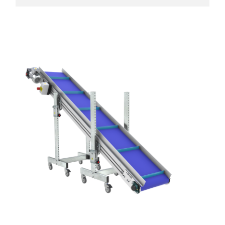
Sponde
profilato estruso in lega di alluminio
anodizzato
Supporti di sostegno
cannocchiali con cerniere in lega di
alluminio pressofuso, gambe in
tubolare in metallo zincato, ruote
pivottanti con/senza freno (2+2)
Tappeto
PU superficie blue opaco
profili di trasporto in PU
Trasmissione
diretta in traino (lato sinistro), motore