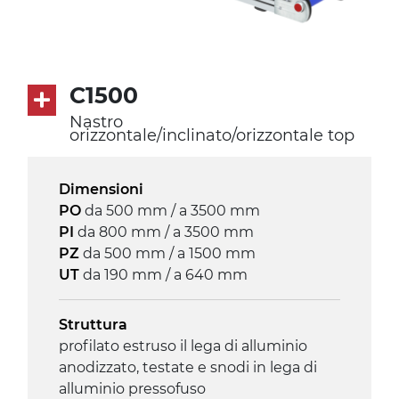
petrolio
Trasmissione
diretta in traino (lato sinistro), motore
C1500
asincrono trifase multi tensione
Nastro
230/400Vac-50Hz-3F
orizzontale/inclinato/orizzontale top
Velocità
Dimensioni
3.4 m/minuto
PO
da 500 mm / a 3500 mm
PI
da 800 mm / a 3500 mm
Controllo
PZ
da 500 mm / a 1500 mm
on/off, E-Stop, protezione termica
UT
da 190 mm / a 640 mm
motore
Struttura
profilato estruso il lega di alluminio
anodizzato, testate e snodi in lega di
alluminio pressofuso