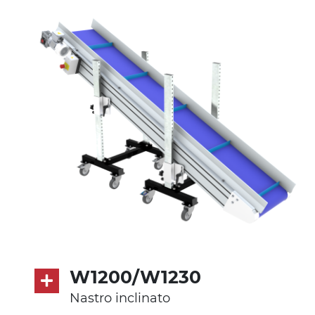
cannocchiali in lega di alluminio
pressofuso, gambe in tubolare in
metallo zincato, piedini di livellamento
Tappeto
PU superficie blue opaco RAL 5002
Trasmissione
diretta in traino (lato sinistro), motore
asincrono trifase multi tensione
230/400Vac-50Hz-3F
Velocità
4.8 m/minuto
W1200/W1230
Controllo
Nastro inclinato
on/off, E-Stop, protezione termica