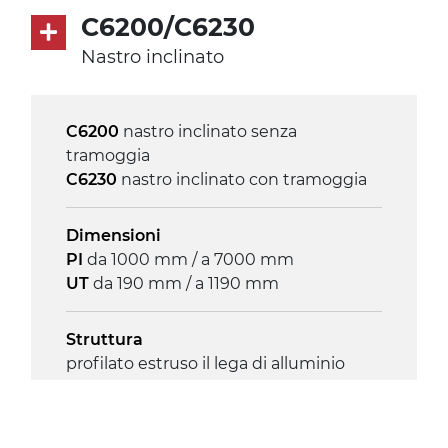
asincrono trifase multi tensione
C6200/C6230
230/400Vac-50Hz-3F
Nastro inclinato
Velocità
3.4 m/minuto
C6200
nastro inclinato senza
tramoggia
Controllo
C6230
nastro inclinato con tramoggia
on/off, E-Stop, protezione termica
motore
Dimensioni
PI
da 1000 mm / a 7000 mm
UT
da 190 mm / a 1190 mm
Struttura
profilato estruso il lega di alluminio
anodizzato, testate in acciaio zincato
Sponde