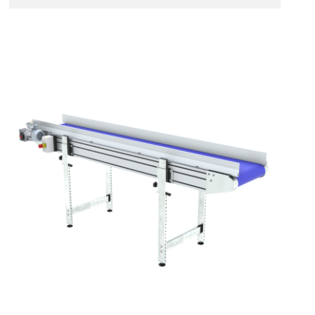
Sponde
profilato estruso in lega di alluminio
anodizzato
Supporti di sostegno
cannocchiali con cerniere in lega di
alluminio pressofuso, gambe in
tubolare in metallo zincato, ruote
pivottanti con/senza freno (2+2)
Tappeto
PU superficie blue opaco
profili di trasporto in PU
Trasmissione
diretta in traino (lato sinistro), motore