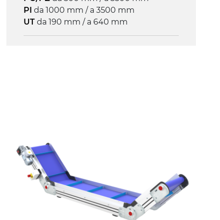
PI
da 1000 mm / a 3500 mm
UT
da 190 mm / a 640 mm
Struttura
profilato estruso il lega di alluminio
anodizzato, testate e snodi in lega di
alluminio pressofuso
Sponde
profilato estruso in lega di alluminio
anodizzato
Supporti di sostegno
cannocchiali con cerniere in lega di
alluminio pressofuso, gambe in
tubolare in metallo zincato, ruote
pivottanti con/senza freno (2+2)