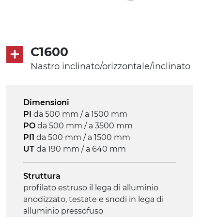
Tappeto
PVC super grip nero
C1600
Trasmissione
Nastro inclinato/orizzontale/inclinato
diretta in traino (lato sinistro),
motoriduttore asincrono trifase multi
tensione 230/400Vac-50Hz-3F
Dimensioni
PI
da 500 mm / a 1500 mm
Velocità
PO
da 500 mm / a 3500 mm
3.4 m/minuto
PI1
da 500 mm / a 1500 mm
UT
da 190 mm / a 640 mm
Controllo
on/off, E-Stop, protezione termica
Struttura
motore
profilato estruso il lega di alluminio
anodizzato, testate e snodi in lega di
alluminio pressofuso