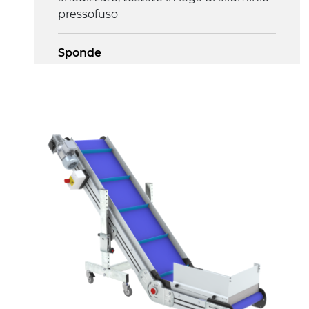
pressofuso
Sponde
profilato estruso in lega di alluminio
anodizzato
Supporti di sostegno
cannocchiali in lega di alluminio
pressofuso, gambe in tubolare in
metallo zincato, piedini di livellamento
Tappeto
PU superficie blue opaco
Trasmissione
diretta in traino (lato sinistro), motore
asincrono trifase multi tensione