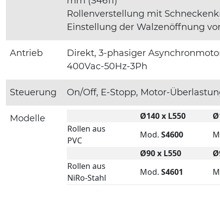
mm (S4611)
Rollenverstellung mit Schneckenk
Einstellung der Walzenöffnung vo
Antrieb
Direkt, 3-phasiger Asynchronmot
400Vac-50Hz-3Ph
Steuerung
On/Off, E-Stopp, Motor-Überlastu
Ø140 x L550
Ø
Modelle
Rollen aus
Mod.
S4600
M
PVC
Ø90 x L550
Ø
Rollen aus
Mod.
S4601
M
NiRo-Stahl