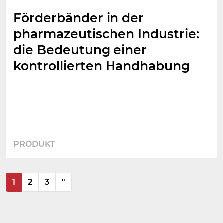
Förderbänder in der
pharmazeutischen Industrie:
die Bedeutung einer
kontrollierten Handhabung
PRODUKT
Posts
1
2
3
"
Navigation