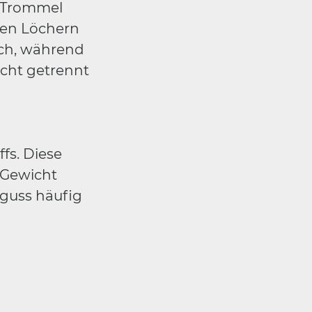
e Trommel
rten Löchern
rch, während
cht getrennt
fs. Diese
 Gewicht
zguss häufig