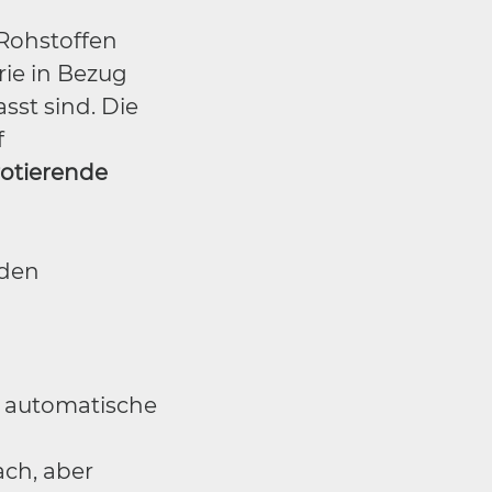
Rohstoffen
rie in Bezug
sst sind. Die
f
otierende
 den
e automatische
ach, aber