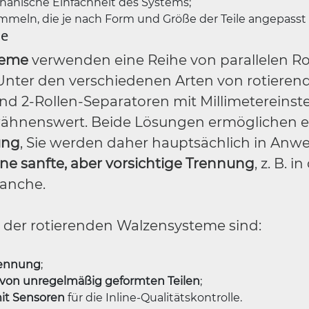
chanische Einfachheit des Systems;
ommeln, die je nach Form und Größe der Teile angepass
me
teme
verwenden eine Reihe von parallelen Rol
 Unter den verschiedenen Arten von rotieren
nd 2-Rollen-Separatoren mit Millimetereinst
rwähnenswert. Beide Lösungen ermöglichen 
ung
, Sie werden daher hauptsächlich in An
ine sanfte, aber vorsichtige Trennung
, z. B. in
anche.
e der rotierenden Walzensysteme sind:
rennung
;
on unregelmäßig geformten Teilen
;
mit Sensoren
für die Inline-Qualitätskontrolle.