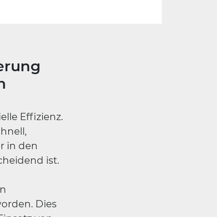
ierung
n
lle Effizienz.
hnell,
r in den
heidend ist.
en
worden. Dies