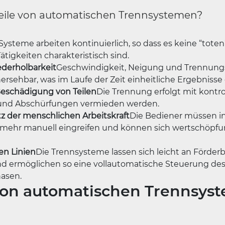
teile von automatischen Trennsystemen?
Systeme arbeiten kontinuierlich, so dass es keine “tote
Tätigkeiten charakteristisch sind.
derholbarkeit
Geschwindigkeit, Neigung und Trennun
ersehbar, was im Laufe der Zeit einheitliche Ergebnisse 
Beschädigung von Teilen
Die Trennung erfolgt mit kontro
und Abschürfungen vermieden werden.
z der menschlichen Arbeitskraft
Die Bediener müssen in
t mehr manuell eingreifen und können sich wertschöpfu
en Linien
Die Trennsysteme lassen sich leicht an Förder
d ermöglichen so eine vollautomatische Steuerung de
hasen.
von automatischen Trennsys