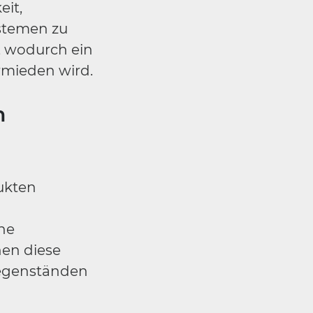
eit,
stemen zu
, wodurch ein
rmieden wird.
n
ukten
che
en diese
Gegenständen