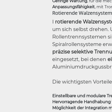
Geringe Wartung
, für die me
Anpassungsfähigkeit
, mit Tr
Rotierende Walzensyste
I
rotierende Walzensys
um sich selbst drehen.
Rollentrennsystemen si
Spiralrollensysteme e
präzise selektive Trenn
eingesetzt, bei denen
e
Aluminiumdruckgussbr
Die wichtigsten Vorteil
Einstellbare und modulare T
Hervorragende Handhabung v
Möglichkeit der Integration 