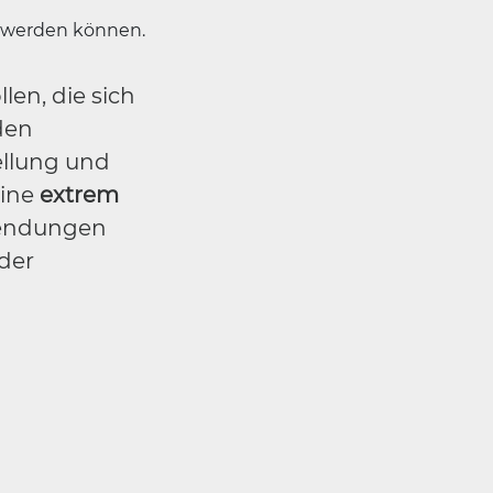
t werden können.
len, die sich
den
ellung und
eine
extrem
wendungen
 der