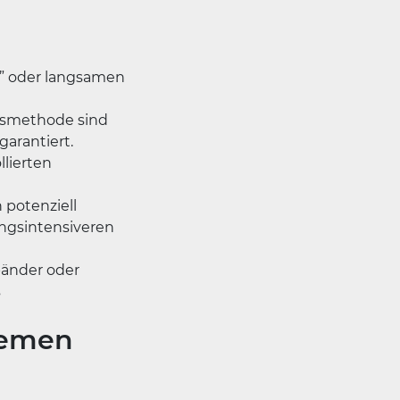
n” oder langsamen
gsmethode sind
garantiert.
llierten
 potenziell
ngsintensiveren
bänder oder
s
temen