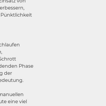
Einsatz von
verbessern,
Pünktlichkeit
rchlaufen
,
Schrott
eidenden Phase
g der
Bedeutung.
manuellen
e eine viel