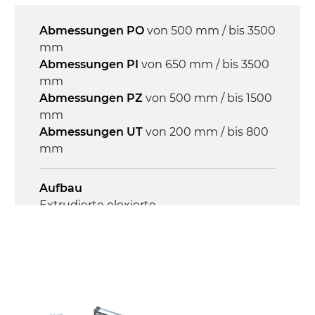
Mehrfachspannung 230/400Vac-50Hz-
3Ph
Abmessungen PO
von 500 mm / bis 3500
mm
Geschwindigkeit
Abmessungen PI
von 650 mm / bis 3500
4 m/Minute
mm
Abmessungen PZ
von 500 mm / bis 1500
mm
Steuerung
Abmessungen UT
von 200 mm / bis 800
On/Off, E-Stopp, Motor-
mm
Überlastungsschutz
Aufbau
Extrudierte eloxierte
Aluminiumlegierung, Endkappen aus
druckgegossener Aluminiumlegierung,
verzinkte Stahlverbindungsplatten
Seitenwände
Stranggepresste Profile aus eloxierter