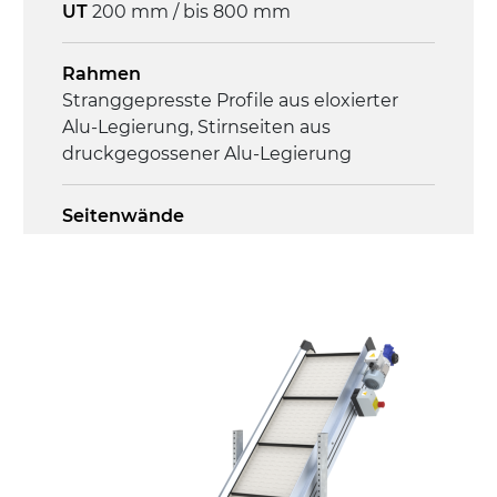
phasiger Asynchronmotor für
UT
200 mm / bis 800 mm
Mehrfachspannung 230/400Vac-50Hz-
3Ph
Rahmen
Stranggepresste Profile aus eloxierter
Geschwindigkeit
Alu-Legierung, Stirnseiten aus
4 m/Minute
druckgegossener Alu-Legierung
Steuerung
Seitenwände
On/Off, E-Stopp, Motor-
Stranggepresste Profile aus eloxierter
Überlastungsschutz
Alu-Legierung
Ständer
ausziehbare Elemente aus
druckgegossener Alu-Legierung, Beine
aus verzinktem Metallrohr, Stellfüße
Förderfläche