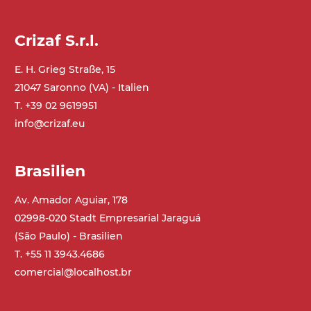
Ständer
ausziehbare Elemente mit Scharnieren
Crizaf S.r.l.
aus druckgegossener Alu-Legierung,
Beine aus verzinktem Metallrohr,
E. H. Grieg Straße, 15
Schwenkräder mit/ohne Bremse (2+2)
21047 Saronno (VA) - Italien
T. +39 02 9619951
Förderfläche
info@crizaf.eu
PP geprägte Oberfläche in Grau RAL7035
(FDA) mit in die Förderfläche integrierten
Brasilien
Seitenwänden
Rippen aus PU
Av. Amador Aguiar, 178
.
02998-020 Stadt Empresarial Jaraguá
(São Paulo) - Brasilien
Antrieb
T. +55 11 3943.4686
direkt, Zug (linke Seite),
comercial@localhost.br
Untersetzungsgetriebe mit Kupplung, 3-
phasiger Asynchronmotor für
Mehrfachspannung 230/400Vac-50Hz-