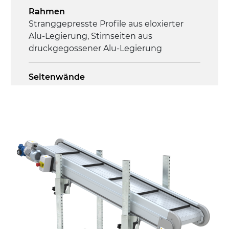
Rahmen
Stranggepresste Profile aus eloxierter
Alu-Legierung, Stirnseiten aus
druckgegossener Alu-Legierung
Seitenwände
Stranggepresste Profile aus eloxierter
Alu-Legierung
Ständer
Stahlteleskope schwarz lackiert RAL
9005, verzinkte Metallrohrfüße,
Nivellierfüße
Förderfläche
PP geprägte Oberfläche in Grau RAL7035
(FDA) mit in die Förderfläche integrierten