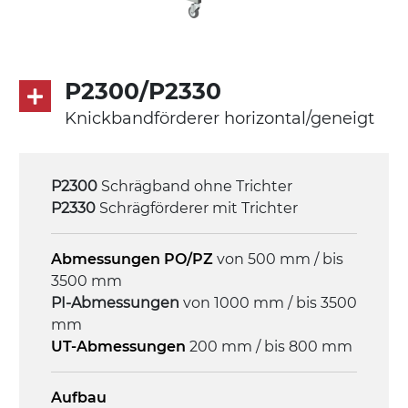
(FDA) mit in die Förderfläche integrierten
Seitenwänden
Rippen aus PU
.
P2300/P2330
Knickbandförderer horizontal/geneigt
Antrieb
direkt, Zug (linke Seite),
Untersetzungsgetriebe mit Kupplung, 3-
P2300
Schrägband ohne Trichter
phasiger Asynchronmotor für
P2330
Schrägförderer mit Trichter
Mehrfachspannung 230/400Vac-50Hz-
3Ph
Abmessungen PO/PZ
von 500 mm / bis
3500 mm
Geschwindigkeit
PI-Abmessungen
von 1000 mm / bis 3500
4 m/Minute
mm
UT-Abmessungen
200 mm / bis 800 mm
Steuerung
On/Off, E-Stopp, Motor-
Aufbau
Überlastungsschutz