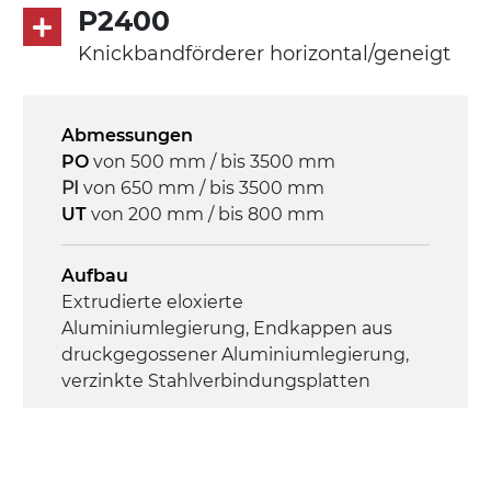
P2400
Seitenwänden
Rippen aus PU
Knickbandförderer horizontal/geneigt
.
Abmessungen
Antrieb
PO
von 500 mm / bis 3500 mm
direkt, Zug (linke Seite),
PI
von 650 mm / bis 3500 mm
Untersetzungsgetriebe mit Kupplung, 3-
UT
von 200 mm / bis 800 mm
phasiger Asynchronmotor für
Mehrfachspannung 230/400Vac-50Hz-
3Ph
Aufbau
Extrudierte eloxierte
Aluminiumlegierung, Endkappen aus
Geschwindigkeit
druckgegossener Aluminiumlegierung,
4 m/Minute
verzinkte Stahlverbindungsplatten
Steuerung
Seitenwände
On/Off, E-Stopp, Motor-
Stranggepresste Profile aus eloxierter
Überlastungsschutz