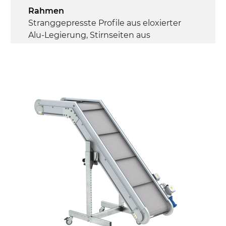
Rahmen
Stranggepresste Profile aus eloxierter
Alu-Legierung, Stirnseiten aus
druckgegossener Alu-Legierung
Seitenwände
Stranggepresste Profile aus eloxierter
Alu-Legierung
Ständer
ausziehbare Elemente und Gelenke aus
verzinktem Stahl, (Einstellwinkel 0°-55°)
Beine aus verzinktem Metallrohr,
Schwenkräder mit/ohne Bremse (2+2)
Förderfläche
PP geprägte Oberfläche in Grau RAL7035