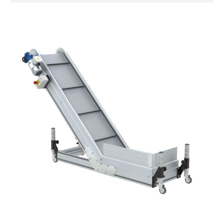
Extrudierte eloxierte
Aluminiumlegierung, Endkappen aus
druckgegossener Aluminiumlegierung,
verzinkte Stahlverbindungsplatten
Seitenwände
Stranggepresste Profile aus eloxierter
Alu-Legierung
Ständer
ausziehbare Elemente und Gelenke aus
verzinktem Stahl, (Einstellwinkel 0°-55°)
Beine aus verzinktem Metallrohr,
Schwenkräder mit/ohne Bremse (2+2)
Förderfläche
PP geprägte Oberfläche in Grau RAL7035
(FDA) mit in die Förderfläche integrierten