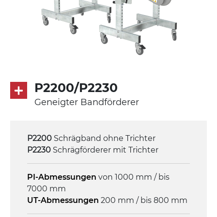
Seitenwänden
Antrieb
direkt, Zug (linke Seite),
Untersetzungsgetriebe mit Kupplung, 3-
phasiger Asynchronmotor für
Mehrfachspannung 230/400Vac-50Hz-
P2200/P2230
3Ph
Geneigter Bandförderer
Geschwindigkeit
4 m/Minute
P2200
Schrägband ohne Trichter
P2230
Schrägförderer mit Trichter
Steuerung
On/Off, E-Stopp, Motor-
PI-Abmessungen
von 1000 mm / bis
Überlastungsschutz
7000 mm
UT-Abmessungen
200 mm / bis 800 mm