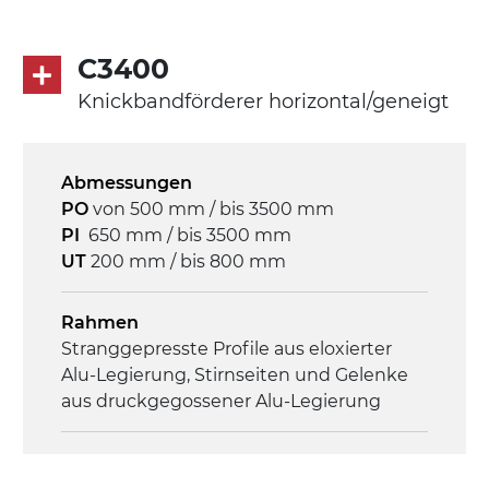
Seitenwänden
Rippen aus PU
C3400
.
Knickbandförderer horizontal/geneigt
Antrieb
direkt, Zug (linke Seite),
Abmessungen
Untersetzungsgetriebe mit Kupplung, 3-
PO
von 500 mm / bis 3500 mm
phasiger Asynchronmotor für
PI
650 mm / bis 3500 mm
Mehrfachspannung 230/400Vac-50Hz-
UT
200 mm / bis 800 mm
3Ph
Rahmen
Geschwindigkeit
Stranggepresste Profile aus eloxierter
4 m/Minute
Alu-Legierung, Stirnseiten und Gelenke
aus druckgegossener Alu-Legierung
Steuerung
On/Off, E-Stopp, Motor-
Seitenwände
Überlastungsschutz
Stranggepresste Profile aus eloxierter