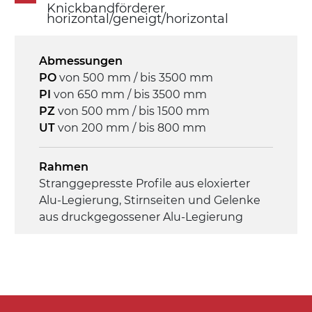
Untersetzungsgetriebe mit Kupplung, 3-
Knickbandförderer
horizontal/geneigt/horizontal
phasiger Asynchronmotor für
Mehrfachspannung 230/400Vac-50Hz-
3Ph
Abmessungen
PO
von 500 mm / bis 3500 mm
Geschwindigkeit
PI
von 650 mm / bis 3500 mm
4 m/Minute
PZ
von 500 mm / bis 1500 mm
UT
von 200 mm / bis 800 mm
Steuerung
On/Off, E-Stopp, Motor-
Rahmen
Überlastungsschutz
Stranggepresste Profile aus eloxierter
Alu-Legierung, Stirnseiten und Gelenke
aus druckgegossener Alu-Legierung
Seitenwände
Stranggepresste Profile aus eloxierter
Alu-Legierung