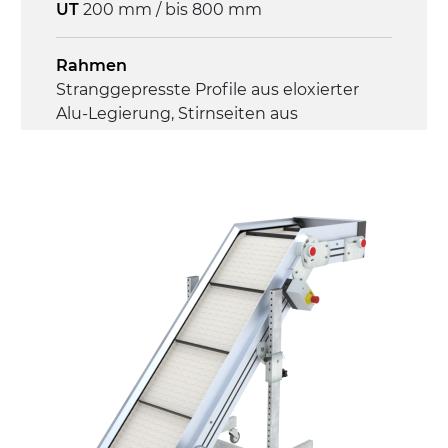
UT
200 mm / bis 800 mm
Rahmen
Stranggepresste Profile aus eloxierter
Alu-Legierung, Stirnseiten aus
druckgegossener Alu-Legierung
Seitenwände
Stranggepresste Profile aus eloxierter
Alu-Legierung
Ständer
ausziehbare Elemente mit Scharnieren
aus druckgegossener Alu-Legierung,
Beine aus verzinktem Metallrohr,
Schwenkräder mit/ohne Bremse (2+2)