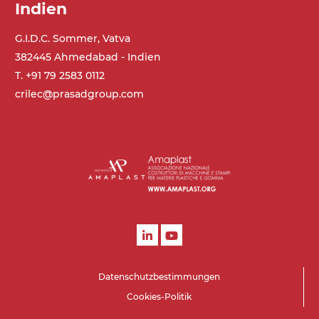
Indien
3Ph
G.I.D.C. Sommer, Vatva
Geschwindigkeit
382445 Ahmedabad - Indien
4 m/Minute
T. +91 79 2583 0112
crilec@prasadgroup.com
Steuerung
On/Off, E-Stopp, Motor-
Überlastungsschutz
Datenschutzbestimmungen
Cookies-Politik