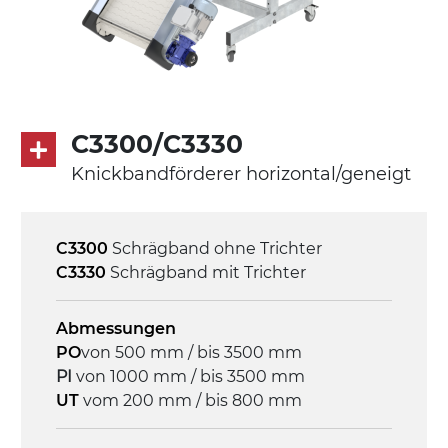
Förderfläche
PP geprägte Oberfläche in Grau RAL7035
(FDA) mit in die Förderfläche integrierten
Seitenwänden
Rippen aus PU
.
C3300/C3330
Knickbandförderer horizontal/geneigt
Antrieb
direkt, Zug (linke Seite),
Untersetzungsgetriebe mit Kupplung, 3-
C3300
Schrägband ohne Trichter
phasiger Asynchronmotor für
C3330
Schrägband mit Trichter
Mehrfachspannung 230/400Vac-50Hz-
3Ph
Abmessungen
PO
von 500 mm / bis 3500 mm
Geschwindigkeit
PI
von 1000 mm / bis 3500 mm
4 m/Minute
UT
vom 200 mm / bis 800 mm
Steuerung