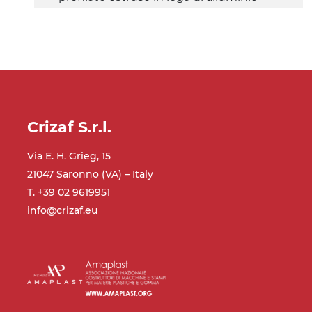
anodizzato
Supporti di sostegno
cannocchiali in lega di alluminio
pressofuso, gambe in tubolare in
metallo zincato, piedini di livellamento
Crizaf S.r.l.
Tappeto
Via E. H. Grieg, 15
PU superficie blue opaco RAL 5002
21047 Saronno (VA) – Italy
T. +39 02 9619951
Trasmissione
info@crizaf.eu
diretta in traino (lato sinistro), motore
asincrono trifase multi tensione
230/400Vac-50Hz-3F
Velocità
4.8 m/minuto