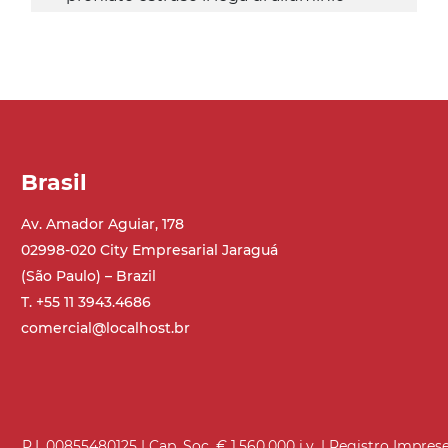
anodizzato, testate in acciaio zincato
Sponde
profilato estruso in lega di alluminio
anodizzato
Brasil
Supporti di sostegno
cannocchiali con cerniere in lega di
Av. Amador Aguiar, 178
alluminio pressofuso, gambe in
02998-020 City Empresarial Jaraguá
tubolare in metallo zincato, ruote
pivottanti con/senza freno (2+2)
(São Paulo) – Brazil
T. +55 11 3943.4686
comercial@localhost.br
Tappeto
PVC superficie quadrangolare verde
petrolio
Trasmissione
P.I. 00855480125 | Cap. Soc. € 1.560.000 i.v. | Registro Impre