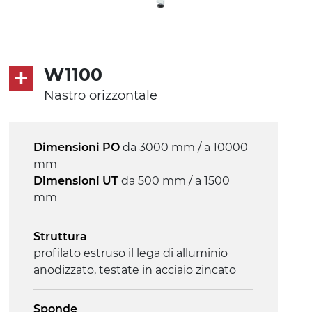
Tappeto
PVC super grip nero
W1100
Trasmissione
Nastro orizzontale
diretta in traino (lato sinistro),
motoriduttore asincrono trifase multi
tensione 230/400Vac-50Hz-3F
Dimensioni PO
da 3000 mm / a 10000
mm
Velocità
Dimensioni UT
da 500 mm / a 1500
3.4 m/minuto
mm
Controllo
Struttura
on/off, E-Stop, protezione termica
profilato estruso il lega di alluminio
motore
anodizzato, testate in acciaio zincato
Sponde