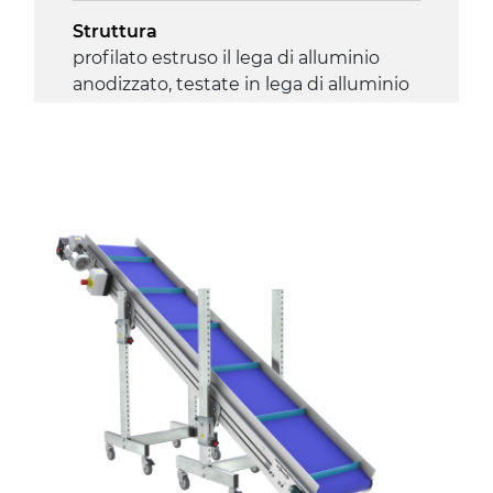
Struttura
profilato estruso il lega di alluminio
anodizzato, testate in lega di alluminio
pressofuso
Sponde
profilato estruso in lega di alluminio
anodizzato
Supporti di sostegno
cannocchiali con cerniere in lega di
alluminio pressofuso, gambe in
tubolare in metallo zincato, ruote
pivottanti con/senza freno (2+2)
Tappeto
PVC superficie quadrangolare verde