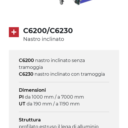
petrolio
Trasmissione
diretta in traino (lato sinistro), motore
C6200/C6230
asincrono trifase multi tensione
Nastro inclinato
230/400Vac-50Hz-3F
Velocità
C6200
nastro inclinato senza
3.4 m/minuto
tramoggia
C6230
nastro inclinato con tramoggia
Controllo
on/off, E-Stop, protezione termica
Dimensioni
motore
PI
da 1000 mm / a 7000 mm
UT
da 190 mm / a 1190 mm
Struttura
profilato estruso il lega di alluminio