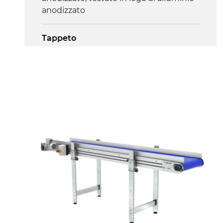
anodizzato
Tappeto
PU superficie blue opaco
Trasmissione
diretta in traino (lato sinistro), motore
asincrono trifase multi tensione
230/400Vac-50Hz-3F
Velocità
4.5 m/minuto