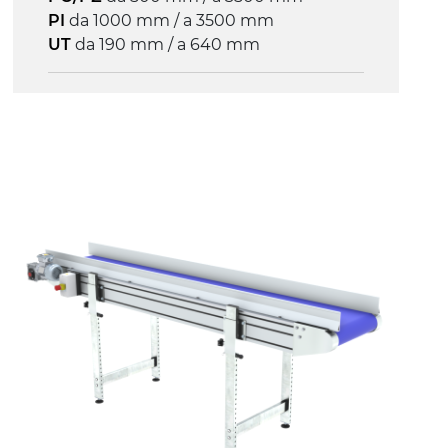
PI
da 1000 mm / a 3500 mm
UT
da 190 mm / a 640 mm
Struttura
profilato estruso il lega di alluminio
anodizzato, testate e snodi in lega di
alluminio pressofuso
Sponde
profilato estruso in lega di alluminio
anodizzato
Supporti di sostegno
cannocchiali con cerniere in lega di
alluminio pressofuso, gambe in
tubolare in metallo zincato, ruote
pivottanti con/senza freno (2+2)