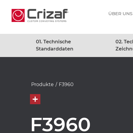
ÜBER UNS
01. Technische
02. Te
Standarddaten
Zeich
Produkte
/
F3960
F3960