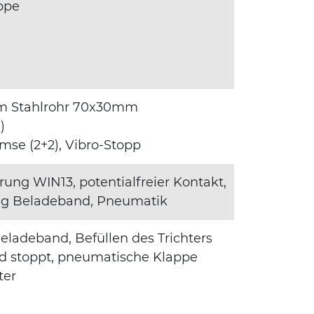
ppe
tem Stahlrohr 70x30mm
)
e (2+2), Vibro-Stopp
rung WIN13, potentialfreier Kontakt,
ng Beladeband, Pneumatik
ladeband, Befüllen des Trichters
nd stoppt, pneumatische Klappe
ter