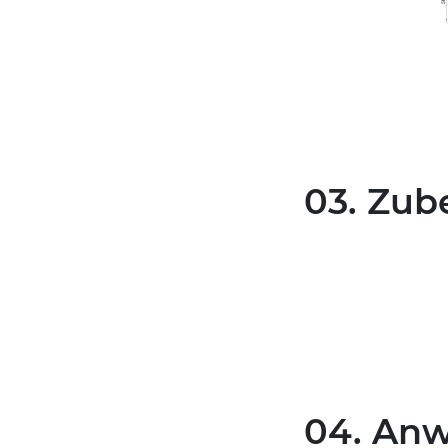
03. Zub
04. An