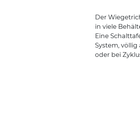
Der Wiegetrich
in viele Behäl
Eine Schalttaf
System, völli
oder bei Zyklu