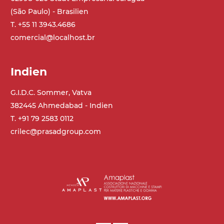
(São Paulo) - Brasilien
T. +55 11 3943.4686
comercial@localhost.br
Indien
G.I.D.C. Sommer, Vatva
382445 Ahmedabad - Indien
T. +91 79 2583 0112
crilec@prasadgroup.com