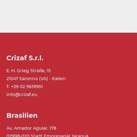
Crizaf S.r.l.
E. H. Grieg Straße, 15
21047 Saronno (VA) - Italien
T. +39 02 9619951
info@crizaf.eu
Brasilien
Av. Amador Aguiar, 178
02998-020 Stadt Empresarial Jaraguá