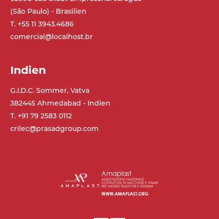
(São Paulo) - Brasilien
T. +55 11 3943.4686
comercial@localhost.br
Indien
G.I.D.C. Sommer, Vatva
382445 Ahmedabad - Indien
T. +91 79 2583 0112
crilec@prasadgroup.com