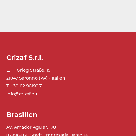
Crizaf S.r.l.
E. H. Grieg Straße, 15
21047 Saronno (VA) - Italien
T. +39 02 9619951
info@crizaf.eu
Brasilien
Av. Amador Aguiar, 178
02998-020 Stadt Empresarial Jaraguá