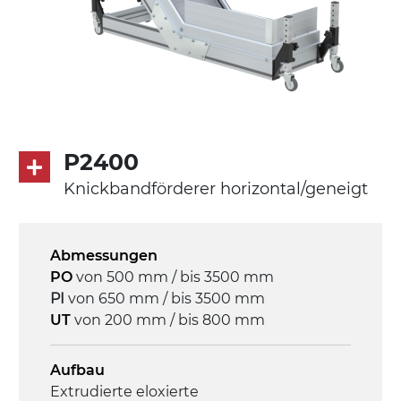
Seitenwänden
Antrieb
direkt, Zug (linke Seite),
Untersetzungsgetriebe mit Kupplung, 3-
phasiger Asynchronmotor für
Mehrfachspannung 230/400Vac-50Hz-
P2400
3Ph
Knickbandförderer horizontal/geneigt
Geschwindigkeit
4 m/Minute
Abmessungen
PO
von 500 mm / bis 3500 mm
Steuerung
PI
von 650 mm / bis 3500 mm
On/Off, E-Stopp, Motor-
UT
von 200 mm / bis 800 mm
Überlastungsschutz
Aufbau
Extrudierte eloxierte