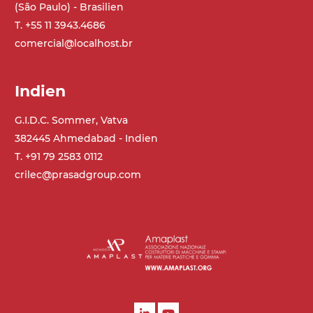
(São Paulo) - Brasilien
Rippen aus PU
T. +55 11 3943.4686
.
comercial@localhost.br
Antrieb
direkt, Zug (linke Seite),
Indien
Untersetzungsgetriebe mit Kupplung, 3-
phasiger Asynchronmotor für
G.I.D.C. Sommer, Vatva
Mehrfachspannung 230/400Vac-50Hz-
382445 Ahmedabad - Indien
3Ph
T. +91 79 2583 0112
crilec@prasadgroup.com
Geschwindigkeit
4 m/Minute
Steuerung
On/Off, E-Stopp, Motor-
Überlastungsschutz