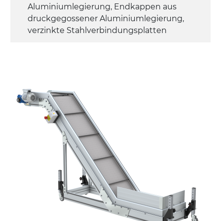
Aluminiumlegierung, Endkappen aus
druckgegossener Aluminiumlegierung,
verzinkte Stahlverbindungsplatten
Seitenwände
Stranggepresste Profile aus eloxierter
Alu-Legierung
Ständer
Stahlteleskope schwarz lackiert RAL
9005, verzinkte Metallrohrfüße,
schwenkbare Räder ohne Bremse
Förderfläche
PP geprägte Oberfläche in Grau RAL7035
(FDA) mit in die Förderfläche integrierten
Seitenwänden
Rippen aus PU