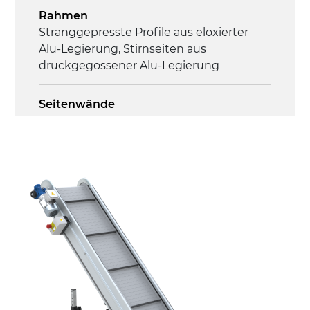
Rahmen
Stranggepresste Profile aus eloxierter
Alu-Legierung, Stirnseiten aus
druckgegossener Alu-Legierung
Seitenwände
Stranggepresste Profile aus eloxierter
Alu-Legierung
Ständer
Stahlteleskope schwarz lackiert RAL
9005, verzinkte Metallrohrfüße,
Nivellierfüße
Förderfläche
PP geprägte Oberfläche in Grau RAL7035
(FDA) mit in die Förderfläche integrierten