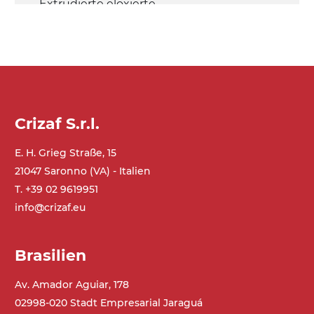
Extrudierte eloxierte
Aluminiumlegierung, Endkappen aus
druckgegossener Aluminiumlegierung,
verzinkte Stahlverbindungsplatten
Seitenwände
Stranggepresste Profile aus eloxierter
Crizaf S.r.l.
Alu-Legierung
E. H. Grieg Straße, 15
Ständer
21047 Saronno (VA) - Italien
Stahlteleskope schwarz lackiert RAL
T. +39 02 9619951
9005, verzinkte Metallrohrfüße,
info@crizaf.eu
schwenkbare Räder ohne Bremse
Brasilien
Förderfläche
PP geprägte Oberfläche in Grau RAL7035
Av. Amador Aguiar, 178
(FDA) mit in die Förderfläche integrierten
02998-020 Stadt Empresarial Jaraguá
Seitenwänden