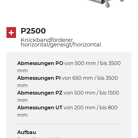
.
Antrieb
P2500
direkt, Zug (linke Seite),
Untersetzungsgetriebe mit Kupplung, 3-
Knickbandförderer
horizontal/geneigt/horizontal
phasiger Asynchronmotor für
Mehrfachspannung 230/400Vac-50Hz-
3Ph
Abmessungen PO
von 500 mm / bis 3500
mm
Geschwindigkeit
Abmessungen PI
von 650 mm / bis 3500
4 m/Minute
mm
Abmessungen PZ
von 500 mm / bis 1500
mm
Steuerung
Abmessungen UT
von 200 mm / bis 800
On/Off, E-Stopp, Motor-
mm
Überlastungsschutz
Aufbau