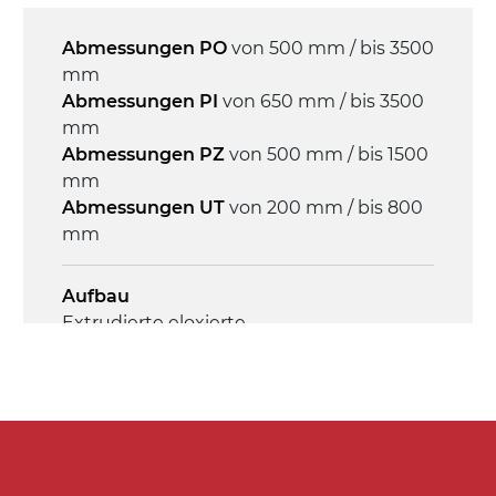
Mehrfachspannung 230/400Vac-50Hz-
3Ph
Abmessungen PO
von 500 mm / bis 3500
mm
Geschwindigkeit
Abmessungen PI
von 650 mm / bis 3500
4 m/Minute
mm
Abmessungen PZ
von 500 mm / bis 1500
mm
Steuerung
Abmessungen UT
von 200 mm / bis 800
On/Off, E-Stopp, Motor-
mm
Überlastungsschutz
Aufbau
Extrudierte eloxierte
Aluminiumlegierung, Endkappen aus
druckgegossener Aluminiumlegierung,
verzinkte Stahlverbindungsplatten
Seitenwände
Stranggepresste Profile aus eloxierter