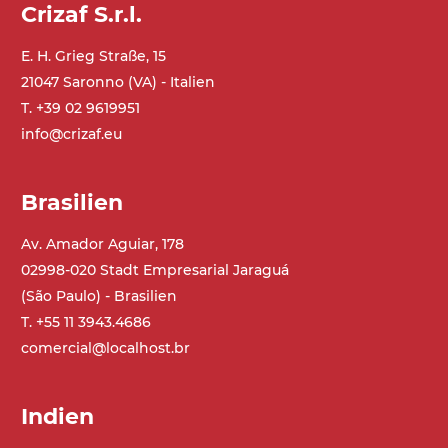
Crizaf S.r.l.
Alu-Legierung
E. H. Grieg Straße, 15
Ständer
21047 Saronno (VA) - Italien
Stahlteleskope schwarz lackiert RAL
T. +39 02 9619951
9005, verzinkte Metallrohrfüße,
info@crizaf.eu
schwenkbare Räder ohne Bremse
Brasilien
Förderfläche
PP geprägte Oberfläche in Grau RAL7035
Av. Amador Aguiar, 178
(FDA) mit in die Förderfläche integrierten
02998-020 Stadt Empresarial Jaraguá
Seitenwänden
(São Paulo) - Brasilien
Rippen aus PU
T. +55 11 3943.4686
.
comercial@localhost.br
Antrieb
direkt, Zug (linke Seite),
Indien
Untersetzungsgetriebe mit Kupplung, 3-