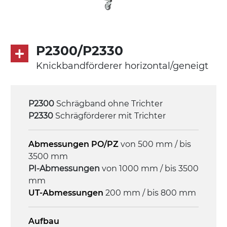
(FDA) mit in die Förderfläche integrierten
Seitenwänden
Rippen aus PU
.
P2300/P2330
Knickbandförderer horizontal/geneigt
Antrieb
direkt, Zug (linke Seite),
Untersetzungsgetriebe mit Kupplung, 3-
P2300
Schrägband ohne Trichter
phasiger Asynchronmotor für
P2330
Schrägförderer mit Trichter
Mehrfachspannung 230/400Vac-50Hz-
3Ph
Abmessungen PO/PZ
von 500 mm / bis
3500 mm
Geschwindigkeit
PI-Abmessungen
von 1000 mm / bis 3500
4 m/Minute
mm
UT-Abmessungen
200 mm / bis 800 mm
Steuerung
On/Off, E-Stopp, Motor-
Aufbau
Überlastungsschutz