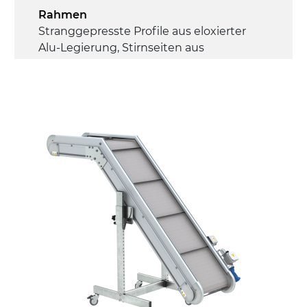
Rahmen
Stranggepresste Profile aus eloxierter
Alu-Legierung, Stirnseiten aus
druckgegossener Alu-Legierung
Seitenwände
Stranggepresste Profile aus eloxierter
Alu-Legierung
Ständer
ausziehbare Elemente und Gelenke aus
verzinktem Stahl, (Einstellwinkel 0°-55°)
Beine aus verzinktem Metallrohr,
Schwenkräder mit/ohne Bremse (2+2)
Förderfläche
PP geprägte Oberfläche in Grau RAL7035