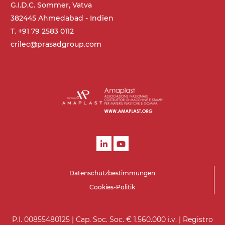
phasiger Asynchronmotor für
G.I.D.C. Sommer, Vatva
Mehrfachspannung 230/400Vac-50Hz-
382445 Ahmedabad - Indien
3Ph
T. +91 79 2583 0112
crilec@prasadgroup.com
Geschwindigkeit
4 m/Minute
Steuerung
On/Off, E-Stopp, Motor-
Überlastungsschutz
Datenschutzbestimmungen
Cookies-Politik
P.I. 00855480125 | Cap. Soc. Soc. € 1.560.000 i.v. | Registro