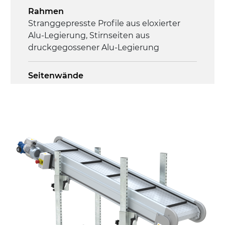
Rahmen
Stranggepresste Profile aus eloxierter
Alu-Legierung, Stirnseiten aus
druckgegossener Alu-Legierung
Seitenwände
Stranggepresste Profile aus eloxierter
Alu-Legierung
Ständer
Stahlteleskope schwarz lackiert RAL
9005, verzinkte Metallrohrfüße,
Nivellierfüße
Förderfläche
PP geprägte Oberfläche in Grau RAL7035
(FDA) mit in die Förderfläche integrierten