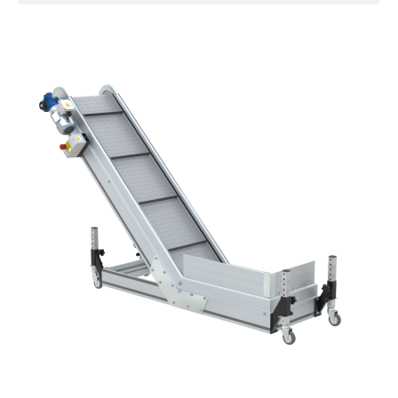
Extrudierte eloxierte
Aluminiumlegierung, Endkappen aus
druckgegossener Aluminiumlegierung,
verzinkte Stahlverbindungsplatten
Seitenwände
Stranggepresste Profile aus eloxierter
Alu-Legierung
Ständer
ausziehbare Elemente und Gelenke aus
verzinktem Stahl, (Einstellwinkel 0°-55°)
Beine aus verzinktem Metallrohr,
Schwenkräder mit/ohne Bremse (2+2)
Förderfläche
PP geprägte Oberfläche in Grau RAL7035
(FDA) mit in die Förderfläche integrierten