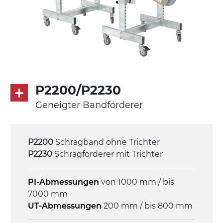
Seitenwänden
Antrieb
direkt, Zug (linke Seite),
Untersetzungsgetriebe mit Kupplung, 3-
phasiger Asynchronmotor für
Mehrfachspannung 230/400Vac-50Hz-
P2200/P2230
3Ph
Geneigter Bandförderer
Geschwindigkeit
4 m/Minute
P2200
Schrägband ohne Trichter
P2230
Schrägförderer mit Trichter
Steuerung
On/Off, E-Stopp, Motor-
PI-Abmessungen
von 1000 mm / bis
Überlastungsschutz
7000 mm
UT-Abmessungen
200 mm / bis 800 mm