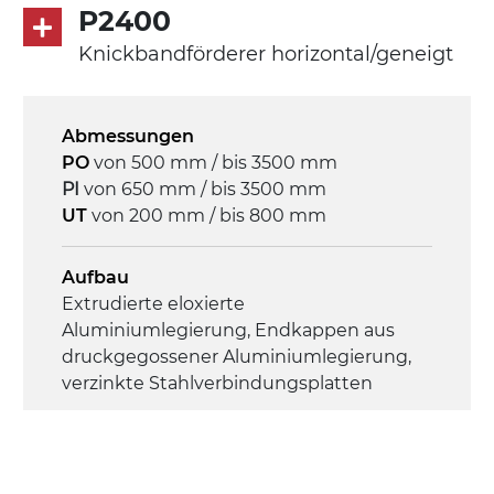
P2400
Seitenwänden
Rippen aus PU
Knickbandförderer horizontal/geneigt
.
Abmessungen
Antrieb
PO
von 500 mm / bis 3500 mm
direkt, Zug (linke Seite),
PI
von 650 mm / bis 3500 mm
Untersetzungsgetriebe mit Kupplung, 3-
UT
von 200 mm / bis 800 mm
phasiger Asynchronmotor für
Mehrfachspannung 230/400Vac-50Hz-
3Ph
Aufbau
Extrudierte eloxierte
Aluminiumlegierung, Endkappen aus
Geschwindigkeit
druckgegossener Aluminiumlegierung,
4 m/Minute
verzinkte Stahlverbindungsplatten
Steuerung
Seitenwände
On/Off, E-Stopp, Motor-
Stranggepresste Profile aus eloxierter
Überlastungsschutz