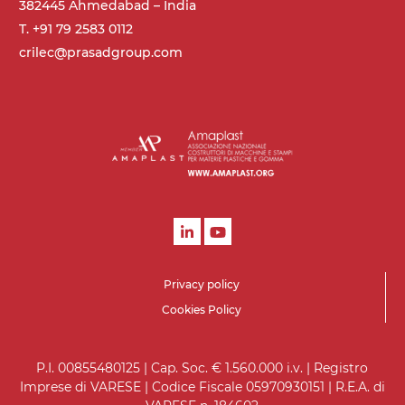
382445 Ahmedabad – India
T. +91 79 2583 0112
crilec@prasadgroup.com
Privacy policy
Cookies Policy
P.I. 00855480125 | Cap. Soc. € 1.560.000 i.v. | Registro
Imprese di VARESE | Codice Fiscale 05970930151 | R.E.A. di