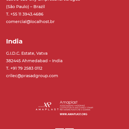
(São Paulo) – Brazil
T. +55 11 3943.4686
comercial@localhost.br
India
G.I.D.C. Estate, Vatva
382445 Ahmedabad – India
T. +91 79 2583 0112
crilec@prasadgroup.com