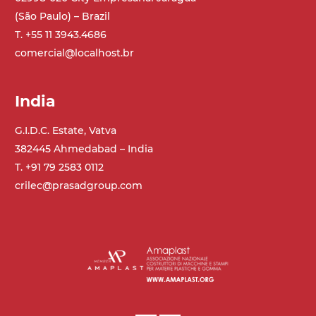
(São Paulo) – Brazil
T. +55 11 3943.4686
comercial@localhost.br
India
G.I.D.C. Estate, Vatva
382445 Ahmedabad – India
T. +91 79 2583 0112
crilec@prasadgroup.com