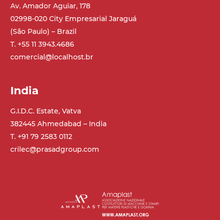
Av. Amador Aguiar, 178
02998-020 City Empresarial Jaraguá
(São Paulo) – Brazil
T. +55 11 3943.4686
comercial@localhost.br
India
G.I.D.C. Estate, Vatva
382445 Ahmedabad – India
T. +91 79 2583 0112
crilec@prasadgroup.com