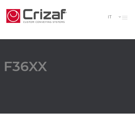
IT
F36XX