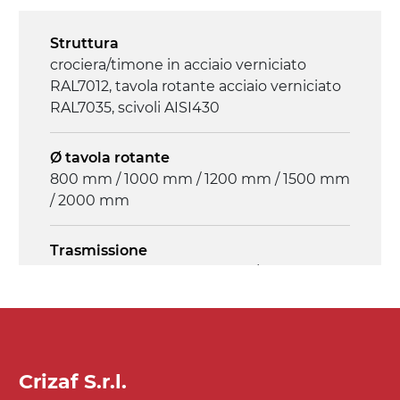
Struttura
crociera/timone in acciaio verniciato
RAL7012, tavola rotante acciaio verniciato
RAL7035, scivoli AISI430
Ø tavola rotante
800 mm / 1000 mm / 1200 mm / 1500 mm
/ 2000 mm
Trasmissione
motore asincrono trifase 230/400Vac-
50Hz-3F
Controllo
GV179
Crizaf S.r.l.