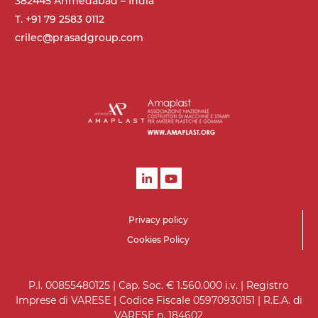
382445 Ahmedabad – India
T. +91 79 2583 0112
crilec@prasadgroup.com
Privacy policy
Cookies Policy
P.I. 00855480125 | Cap. Soc. € 1.560.000 i.v. | Registro
Imprese di VARESE | Codice Fiscale 05970930151 | R.E.A. di
VARESE n. 184602