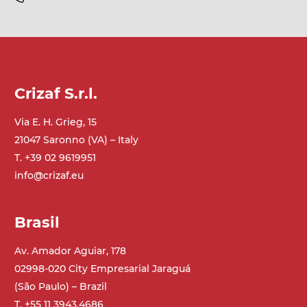
Crizaf S.r.l.
Via E. H. Grieg, 15
21047 Saronno (VA) – Italy
T. +39 02 9619951
info@crizaf.eu
Brasil
Av. Amador Aguiar, 178
02998-020 City Empresarial Jaraguá
(São Paulo) – Brazil
T. +55 11 3943.4686