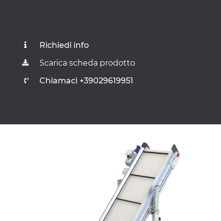
Richiedi info
Scarica scheda prodotto
Chiamaci +39029619951