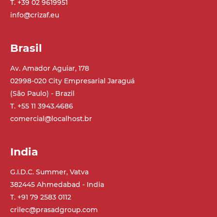
T. +39 02 9619951
info@crizaf.eu
Brasil
Av. Amador Aguiar, 178
02998-020 City Empresarial Jaraguá
(São Paulo) - Brazil
T. +55 11 3943.4686
comercial@localhost.br
India
G.I.D.C. Summer, Vatva
382445 Ahmedabad - India
T. +91 79 2583 0112
crilec@prasadgroup.com