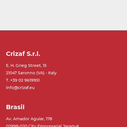
Crizaf S.r.l.
E. H. Grieg Street, 15
21047 Saronno (VA) - Italy
T. +39 02 9619951
info@crizaf.eu
Brasil
Av. Amador Aguiar, 178
02998-020 City Empresarial Jaraguá