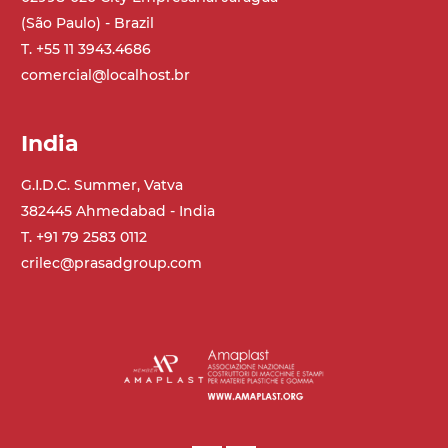
(São Paulo) - Brazil
T. +55 11 3943.4686
comercial@localhost.br
India
G.I.D.C. Summer, Vatva
382445 Ahmedabad - India
T. +91 79 2583 0112
crilec@prasadgroup.com