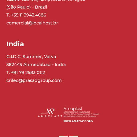
(São Paulo) - Brazil
T. +55 11 3943.4686
comercial@localhost.br
India
G.I.D.C. Summer, Vatva
382445 Ahmedabad - India
T. +91 79 2583 0112
crilec@prasadgroup.com