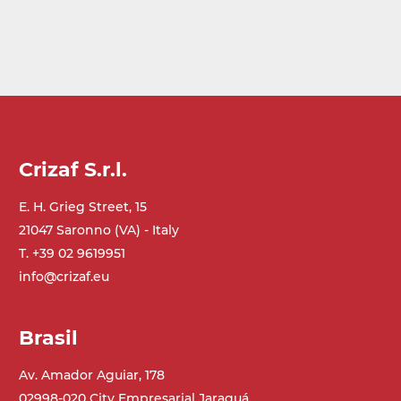
Crizaf S.r.l.
E. H. Grieg Street, 15
21047 Saronno (VA) - Italy
T. +39 02 9619951
info@crizaf.eu
Brasil
Av. Amador Aguiar, 178
02998-020 City Empresarial Jaraguá