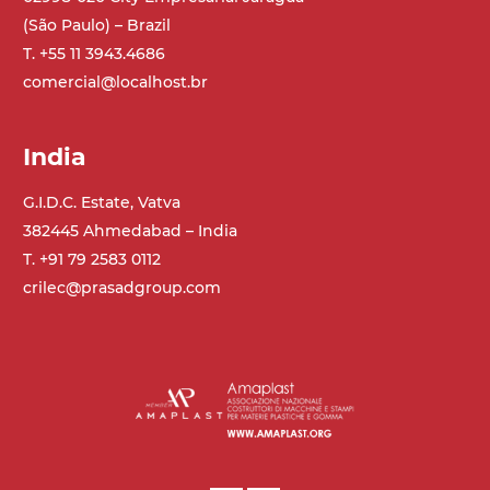
(São Paulo) – Brazil
T. +55 11 3943.4686
comercial@localhost.br
India
G.I.D.C. Estate, Vatva
382445 Ahmedabad – India
T. +91 79 2583 0112
crilec@prasadgroup.com