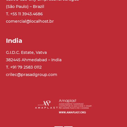
(São Paulo) – Brazil
T. +55 11 3943.4686
comercial@localhost.br
India
G.I.D.C. Estate, Vatva
382445 Ahmedabad – India
T. +91 79 2583 0112
crilec@prasadgroup.com