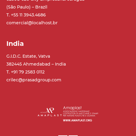
(São Paulo) – Brazil
T. +55 11 3943.4686
comercial@localhost.br
India
G.I.D.C. Estate, Vatva
382445 Ahmedabad – India
T. +91 79 2583 0112
crilec@prasadgroup.com