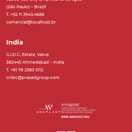
(São Paulo) – Brazil
T. +55 11 3943.4686
comercial@localhost.br
India
G.I.D.C. Estate, Vatva
382445 Ahmedabad – India
T. +91 79 2583 0112
crilec@prasadgroup.com