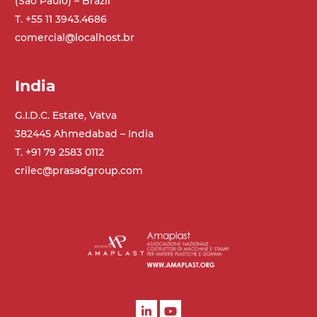
(São Paulo) – Brazil
T. +55 11 3943.4686
comercial@localhost.br
India
G.I.D.C. Estate, Vatva
382445 Ahmedabad – India
T. +91 79 2583 0112
crilec@prasadgroup.com